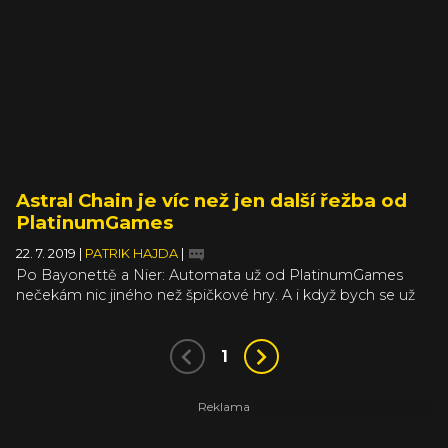
naši domovskou planetu, a to si jako necháte líbit?!
Astral Chain je víc než jen další řežba od
PlatinumGames
22. 7. 2019
|
PATRIK HAJDA
|
Po Bayonettě a Nier: Automata už od PlatinumGames
nečekám nic jiného než špičkové hry. A i když bych se už
moc rád ponořil do třetí Bayonetty a zjistil něco víc o
tajemném Babylon’s Fall, musím ještě počkat. Nicméně
s policejní akcí Astral Chain to bude pravděpodobně velice
1
příjemné čekání.