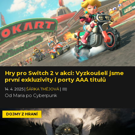
Hry pro Switch 2 v akci: Vyzkoušeli jsme
první exkluzivity i porty AAA titulů
14. 4. 2025
|
ŠÁRKA TMĚJOVÁ
|
Od Maria po Cyberpunk
DOJMY Z HRANÍ