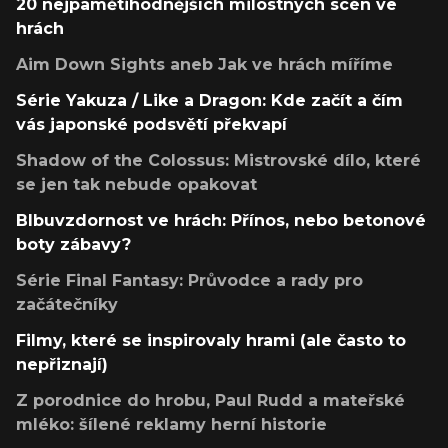
20 nejpamětihodnějších milostných scén ve
hrách
Aim Down Sights aneb Jak ve hrách míříme
Série Yakuza / Like a Dragon: Kde začít a čím
vás japonské podsvětí překvapí
Shadow of the Colossus: Mistrovské dílo, které
se jen tak nebude opakovat
Blbuvzdornost ve hrách: Přínos, nebo betonové
boty zábavy?
Série Final Fantasy: Průvodce a rady pro
začátečníky
Filmy, které se inspirovaly hrami (ale často to
nepřiznají)
Z porodnice do hrobu, Paul Rudd a mateřské
mléko: šílené reklamy herní historie