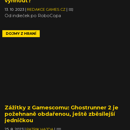
vyhnout?
13. 10. 2023
|
REDAKCE GAMES.CZ
|
Od indieček po RoboCopa
DOJMY Z HRANÍ
Zážitky z Gamescomu: Ghostrunner 2 je
požehnaně obdařenou, ještě zběsilejší
jedničkou
25. 8. 2023
|
PATRIK HAJDA
|