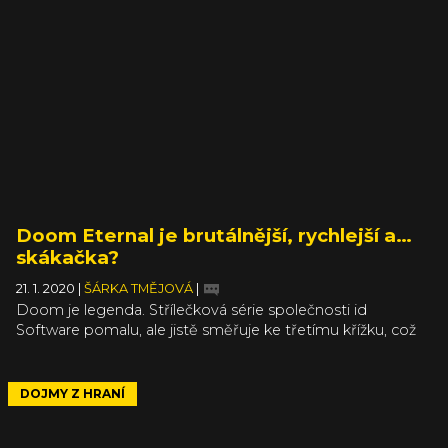
Doom Eternal je brutálnější, rychlejší a…
skákačka?
21. 1. 2020
|
ŠÁRKA TMĚJOVÁ
|
Doom je legenda. Střílečková série společnosti id
Software pomalu, ale jistě směřuje ke třetímu křížku, což
její tvůrce staví do nezáviděníhodné pozice. Jak se
vyrovnat s dospíváním herního průmyslu a samotných
hráčů, kteří v mezičase kromě nařachané akce začali
DOJMY Z HRANÍ
vyžadovat i takové nesmysly jako příběh? Tseh, kdo se
vůbec ptá? Démoničtí hnusáci v Doom Eternal obsazují