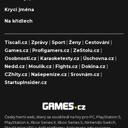
Krycí jména
Na křídlech
Tiscali.cz
|
Zprávy
|
Sport
|
Ženy
|
Cestování
|
Games.cz
|
Profigamers.cz
|
ZeStolu.cz
|
Osobnosti.cz
|
Karaoketexty.cz
|
Úschovna.cz
|
Nedd.cz
|
Moulík.cz
|
Fights.cz
|
Dokina.cz
|
CZhity.cz
|
Našepeníze.cz
|
Srovnám.cz
|
StartupInsider.cz
Český herní web, který se soustředí na hry pro PC, PlayStation 5,
PlayStation 4, Xbox Series X, Xbox Series S, Nintendo Switch,
PlayStation VR2 a další platformy. Naleznete zde recenze,