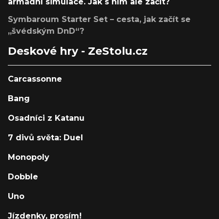
armádní simulace. Jak s ním ale začít?
Symbaroum Starter Set – cesta, jak začít se
„švédským DnD“?
Deskové hry - ZeStolu.cz
Carcassonne
Bang
Osadníci z Katanu
7 divů světa: Duel
Monopoly
Dobble
Uno
Jízdenky, prosím!