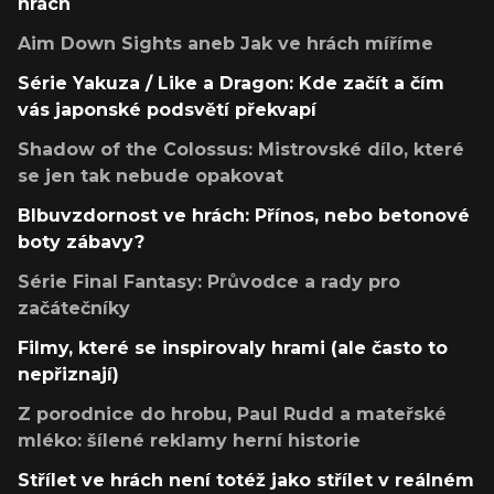
hrách
Aim Down Sights aneb Jak ve hrách míříme
Série Yakuza / Like a Dragon: Kde začít a čím
vás japonské podsvětí překvapí
Shadow of the Colossus: Mistrovské dílo, které
se jen tak nebude opakovat
Blbuvzdornost ve hrách: Přínos, nebo betonové
boty zábavy?
Série Final Fantasy: Průvodce a rady pro
začátečníky
Filmy, které se inspirovaly hrami (ale často to
nepřiznají)
Z porodnice do hrobu, Paul Rudd a mateřské
mléko: šílené reklamy herní historie
Střílet ve hrách není totéž jako střílet v reálném