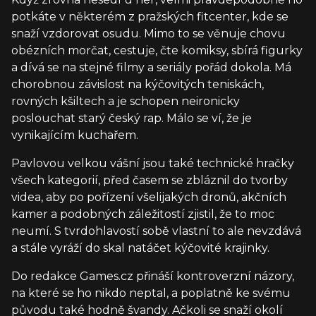
potkáte v některém z pražských fitcenter, kde se
snaží vzdorovat osudu. Mimo to se věnuje chovu
obézních morčat, cestuje, čte komiksy, sbírá figurky
a dívá se na stejné filmy a seriály pořád dokola. Má
chorobnou závislost na kýčovitých teniskách,
rovných kšiltech a je schopen neironicky
poslouchat starý český rap. Málo se ví, že je
vynikajícím kuchařem.
Pavlovou velkou vášní jsou také technické hračky
všech kategorií, před časem se zbláznil do tvorby
videa, aby po pořízení všelijakých dronů, akčních
kamer a podobných záležitostí zjistil, že to moc
neumí. S tvrdohlavostí sobě vlastní to ale nevzdává
a stále vyráží do skal natáčet kýčovité krajinky.
Do redakce Games.cz přináší kontroverzní názory,
na které se ho nikdo neptal, a poplatně ke svému
původu také hodně švandy. Ačkoli se snaží okolí