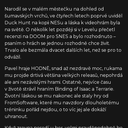
Narodil se v malém městečku na dohled od
šumavských vrchů, ve čtyřech letech poprvé uviděl
Duck Hunt na kopii NESu a láska k videohrám byla
na světě. O několik let později si v Levelu přečetl
recenzi na DOOM pro SNES a bylo rozhodnuto –
psaním o hrách se jednou rozhodně chce živit.
Trvalo ale bezmála dvacet dalších let, než se pro to
odvážil.
Pavel hraje HODNĚ, snad až nezdravě moc, rukama
mu projde drtivá většina velkých releasů, nepohrdá
ale ani nezávislými hrami. Ostatně, nejvíce času
v životě strávil hraním Binding of Isaac a Terrarie.
Životní láskou se mu nakonec ale staly hry od
FromSoftware, které mu navzdory dlouholetému
tréninku pořád nejdou, o to víc jej ale dokáží
uhranout.
Když zrovna nesedí u her, velmi pravděpodobně ho