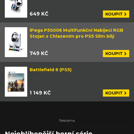
649 KČ
KOUPIT
iPega P5S006 Multifunkční Nabíjecí RGB
Stojan s Chlazením pro PS5 Slim bílý
749 KČ
KOUPIT
Battlefield 6 (PS5)
1 149 KČ
KOUPIT
Nejoblíbenější herní série