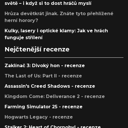
světě – i když si to dost hráčů myslí
Hrůza devětkrát jinak. Znáte tyto přehlížené
herní horory?
Kulky, lasery i optické klamy: Jak ve hrách
funguje střílení
Nejčtenější recenze
Zaklínač 3: Divoký hon - recenze
The Last of Us: Part II - recenze
Assassin's Creed Shadows - recenze
Kingdom Come: Deliverance 2 - recenze
Farming Simulator 25 - recenze
Hogwarts Legacy - recenze
Stalker 2: Heart of Chornobyl - recenze