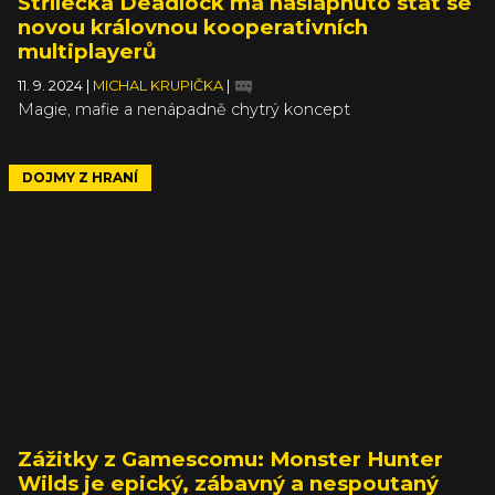
Střílečka Deadlock má našlápnuto stát se
novou královnou kooperativních
multiplayerů
11. 9. 2024
|
MICHAL KRUPIČKA
|
Magie, mafie a nenápadně chytrý koncept
DOJMY Z HRANÍ
Zážitky z Gamescomu: Monster Hunter
Wilds je epický, zábavný a nespoutaný