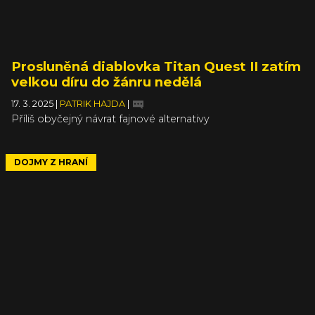
Prosluněná diablovka Titan Quest II zatím
velkou díru do žánru nedělá
17. 3. 2025
|
PATRIK HAJDA
|
Příliš obyčejný návrat fajnové alternativy
DOJMY Z HRANÍ