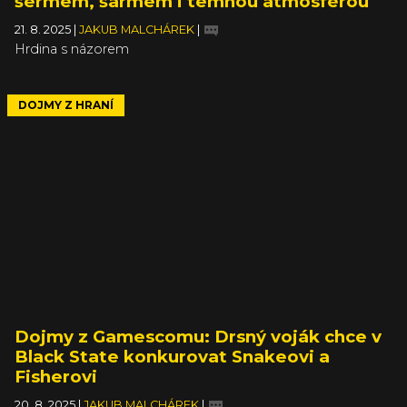
šermem, šarmem i temnou atmosférou
21. 8. 2025
|
JAKUB MALCHÁREK
|
Hrdina s názorem
DOJMY Z HRANÍ
Dojmy z Gamescomu: Drsný voják chce v
Black State konkurovat Snakeovi a
Fisherovi
20. 8. 2025
|
JAKUB MALCHÁREK
|