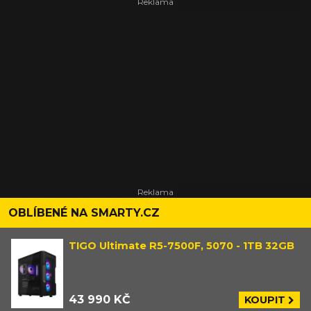
OBLÍBENÉ NA SMARTY.CZ
TIGO Ultimate R5-7500F, 5070 - 1TB 32GB
43 990 KČ
KOUPIT