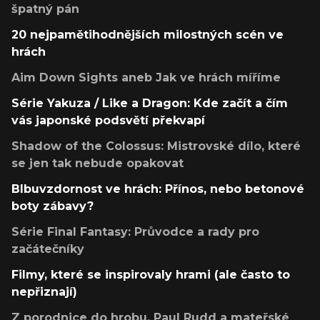
špatný pán
20 nejpamětihodnějších milostných scén ve
hrách
Aim Down Sights aneb Jak ve hrách míříme
Série Yakuza / Like a Dragon: Kde začít a čím
vás japonské podsvětí překvapí
Shadow of the Colossus: Mistrovské dílo, které
se jen tak nebude opakovat
Blbuvzdornost ve hrách: Přínos, nebo betonové
boty zábavy?
Série Final Fantasy: Průvodce a rady pro
začátečníky
Filmy, které se inspirovaly hrami (ale často to
nepřiznají)
Z porodnice do hrobu, Paul Rudd a mateřské