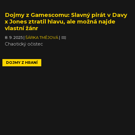
Dojmy z Gamescomu: Slavný pirát v Davy
x Jones ztratil hlavu, ale možná najde
vlastní žánr
8. 9. 2025
|
ŠÁRKA TMĚJOVÁ
|
Chaotický očistec
DOJMY Z HRANÍ