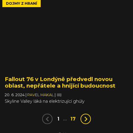
DOJMY Z HRANÍ
Fallout 76 v Londýně předvedl novou
oblast, nepřátele a hnijící budoucnost
20. 6. 2024
|
PAVEL MAKAL
|
Skyline Valley láká na elektrizující ghúly
1
…
17