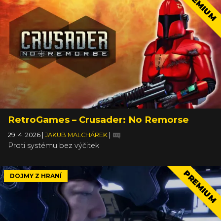
PREMIUM
RetroGames – Crusader: No Remorse
29. 4. 2026
|
JAKUB MALCHÁREK
|
Proti systému bez výčitek
PREMIUM
DOJMY Z HRANÍ