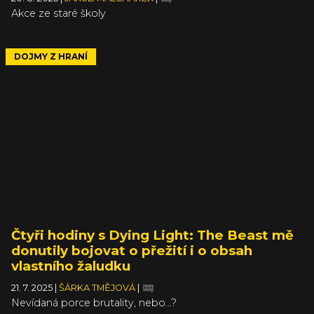
Akce ze staré školy
DOJMY Z HRANÍ
Čtyři hodiny s Dying Light: The Beast mě
donutily bojovat o přežití i o obsah
vlastního žaludku
21. 7. 2025
|
ŠÁRKA TMĚJOVÁ
|
Nevídaná porce brutality, nebo...?