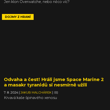
Jen klon Overwatche, nebo něco víc?
DOJMY Z HRANÍ
Odvaha a čest! Hráli jsme Space Marine 2
a masakr tyranidů si nesmírně užili
7. 8. 2024
|
JAKUB MALCHÁREK
|
Krvavá kaše špinavého xenosu