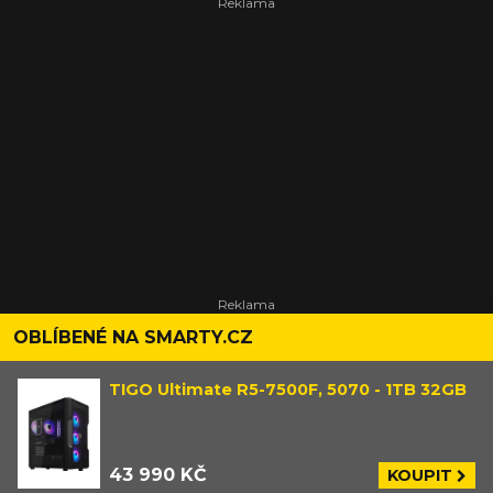
OBLÍBENÉ NA SMARTY.CZ
TIGO Ultimate R5-7500F, 5070 - 1TB 32GB
43 990 KČ
KOUPIT