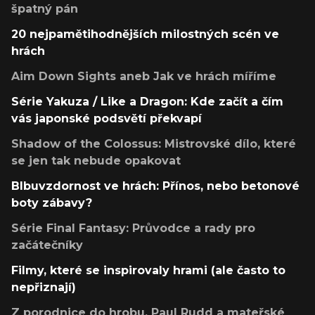
špatný pán
20 nejpamětihodnějších milostných scén ve
hrách
Aim Down Sights aneb Jak ve hrách míříme
Série Yakuza / Like a Dragon: Kde začít a čím
vás japonské podsvětí překvapí
Shadow of the Colossus: Mistrovské dílo, které
se jen tak nebude opakovat
Blbuvzdornost ve hrách: Přínos, nebo betonové
boty zábavy?
Série Final Fantasy: Průvodce a rady pro
začátečníky
Filmy, které se inspirovaly hrami (ale často to
nepřiznají)
Z porodnice do hrobu, Paul Rudd a mateřské