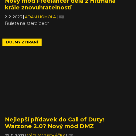
Nový mód Freelancer dělá z Hitmana
krále znovuhratelnosti
2. 2. 2023
|
ADAM HOMOLA
|
Ruleta na steroidech
DOJMY Z HRANÍ
Nejlepší přídavek do Call of Duty:
Warzone 2.0? Nový mód DMZ
25. 11. 2022
|
VÁCLAV PECHÁČEK
|