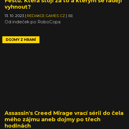
Festu. Která stojí za to a kterým se raději
vyhnout?
13. 10. 2023
|
REDAKCE GAMES.CZ
|
Od indieček po RoboCopa
DOJMY Z HRANÍ
Assassin's Creed Mirage vrací sérii do čela
mého zájmu aneb dojmy po třech
hodinách