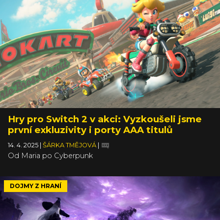
Hry pro Switch 2 v akci: Vyzkoušeli jsme
první exkluzivity i porty AAA titulů
14. 4. 2025
|
ŠÁRKA TMĚJOVÁ
|
Od Maria po Cyberpunk
DOJMY Z HRANÍ