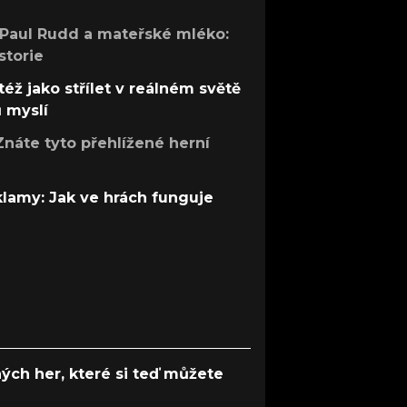
 Paul Rudd a mateřské mléko:
storie
též jako střílet v reálném světě
ů myslí
Znáte tyto přehlížené herní
 klamy: Jak ve hrách funguje
ých her, které si teď můžete