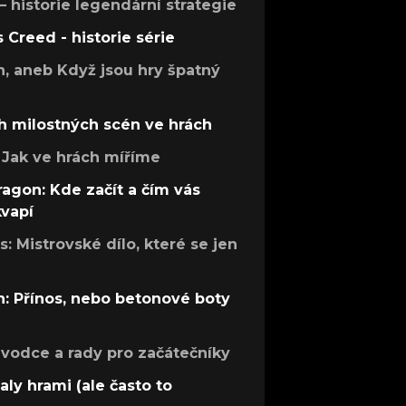
 – historie legendární strategie
s Creed - historie série
h, aneb Když jsou hry špatný
h milostných scén ve hrách
Jak ve hrách míříme
ragon: Kde začít a čím vás
kvapí
: Mistrovské dílo, které se jen
: Přínos, nebo betonové boty
růvodce a rady pro začátečníky
aly hrami (ale často to