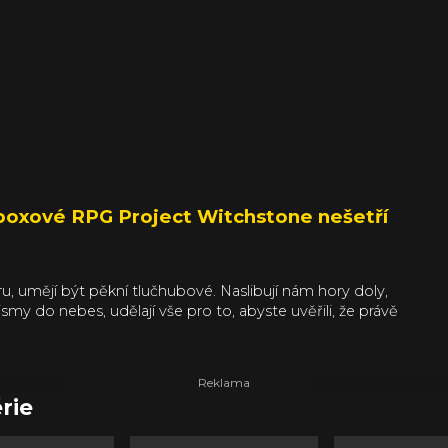
oxové RPG Project Witchstone nešetří
ru, umějí být pěkní tlučhubové. Naslibují nám hory doly,
my do nebes, udělají vše pro to, abyste uvěřili, že právě
ým. A vy pak uvidíte hru v běhu a hodně rychle
akový případ. Až neuvěřitelné sliby jsem viděl v běhu a
nout.
rie