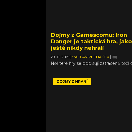
Dojmy z Gamescomu: Iron
Danger je taktická hra, jako
ještě nikdy nehráli
29. 8. 2019
|
VÁCLAV PECHÁČEK
|
Některé hry se popisují zatraceně těžko
protože se vymykají běžným škatulkám
právě takové tituly často jako na potvo
detailnější popis stojí, což je i případ Ir
DOJMY Z HRANÍ
Danger. Je to příběhová akční hra (a 
trochu RPG?), která je zároveň tahová 
realtimová, všechno se v ní měří na úd
srdce a tak trochu připomíná Divinity: O
Sin II, až na to, že ho vlastně nepřipom
vůbec. Slibuju, že v dalších odstavcích
vyjasním.