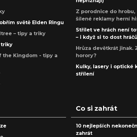
nepřiznají)
ky
Z porodnice do hrobu,
šílené reklamy herní hi
v obřím světě Elden Ringu
Střílet ve hrách není to
ree – tipy a triky
– i když si to dost hráč
triky
Hrůza devětkrát jinak. 
 the Kingdom - tipy a
horory?
Kulky, lasery i optické
y
střílení
y
Co si zahrát
nze
10 nejlepších nekonečn
zahrát
ze