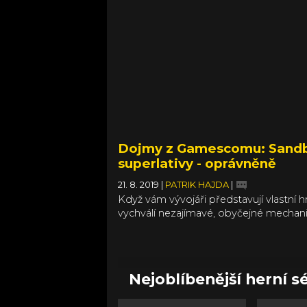
Dojmy z Gamescomu: Sandb
superlativy - oprávněně
21. 8. 2019
|
PATRIK HAJDA
|
Když vám vývojáři představují vlastní h
vychválí nezajímavé, obyčejné mechanis
tenhle jejich projekt je něčím výjimečn
vychladnete. Project Witchstone není t
dokořán otevřená ústa ne a ne zaklap
Nejoblíbenější herní sé