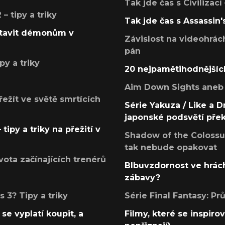
Tak jde čas s Civilizací
 tipy a triky
Tak jde čas s Assassin'
postavit démonům v
Závislost na videohrác
pán
py a triky
20 nejpamětihodnějšíc
Aim Down Sights aneb 
přežít ve světě smrtících
Série Yakuza / Like a D
japonské podsvětí pře
tipy a triky na přežití v
Shadow of the Colossus
tak nebude opakovat
ota začínajících trenérů
Blbuvzdornost ve hrách
zábavy?
 3? Tipy a triky
Série Final Fantasy: P
se vyplatí koupit, a
Filmy, které se inspirov