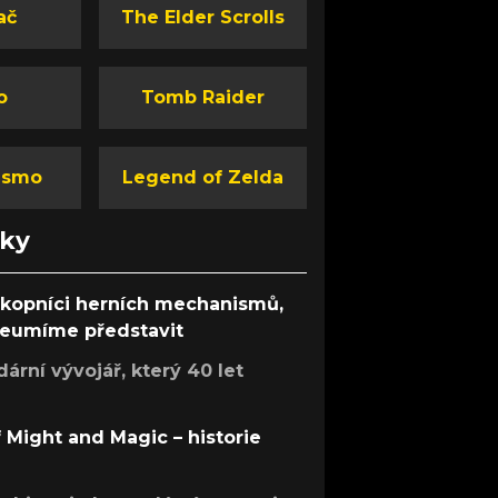
ač
The Elder Scrolls
o
Tomb Raider
ismo
Legend of Zelda
nky
ůkopníci herních mechanismů,
 neumíme představit
rní vývojář, který 40 let
f Might and Magic – historie