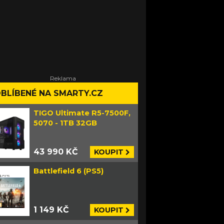
BLÍBENÉ NA SMARTY.CZ
TIGO Ultimate R5-7500F,
5070 - 1TB 32GB
43 990 KČ
KOUPIT
Battlefield 6 (PS5)
1 149 KČ
KOUPIT