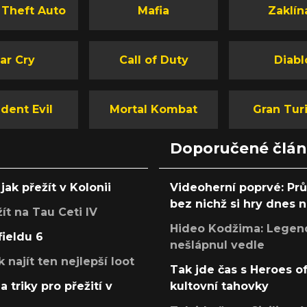
 Theft Auto
Mafia
Zaklín
ar Cry
Call of Duty
Diabl
dent Evil
Mortal Kombat
Gran Tur
Doporučené člá
jak přežít v Kolonii
Videoherní poprvé: Pr
bez nichž si hry dnes
žít na Tau Ceti IV
Hideo Kodžima: Legendá
fieldu 6
nešlápnul vedle
k najít ten nejlepší loot
Tak jde čas s Heroes o
a triky pro přežití v
kultovní tahovky