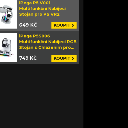
iPega P5 V001
Multifunkční Nabíjecí
Stojan pro PS VR2
649 KČ
KOUPIT
iPega P5S006
Multifunkční Nabíjecí RGB
Stojan s Chlazením pro
PS5 Slim bílý
749 KČ
KOUPIT