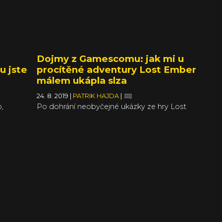
Dojmy z Gamescomu: jak mi u
u jste
procítěné adventury Lost Ember
málem ukápla slza
24. 8. 2019
|
PATRIK HAJDA
|
,
Po dohrání neobyčejné ukázky ze hry Lost
. Jenže
Ember jsem byl chvíli duchem zcela
ru za
nepřítomen, ale když jsem se vrátil do
on
hektických hal kolínského výstaviště, vzpomněl
možná
jsem si překvapivě na našeho Adama. Lost
i
Ember by totiž mohla být tou indie hrou, o jejíž
ery
existenci v tuto chvíli možná ani neví, ale
riginal
nakonec ho dokonale pohltí, jak sám předvídá
íná
v naší výhledové redakční anketě z kraje roku.
 všechno