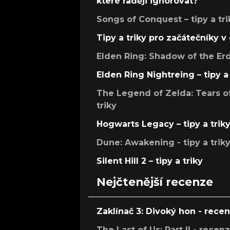
které raději ignorovat?
Songs of Conquest – tipy a tri
Tipy a triky pro začátečníky 
Elden Ring: Shadow of the Erdt
Elden Ring Nightreing – tipy a 
The Legend of Zelda: Tears of
triky
Hogwarts Legacy – tipy a trik
Dune: Awakening - tipy a trik
Silent Hill 2 – tipy a triky
Nejčtenější recenze
Zaklínač 3: Divoký hon - rece
The Last of Us: Part II - recen