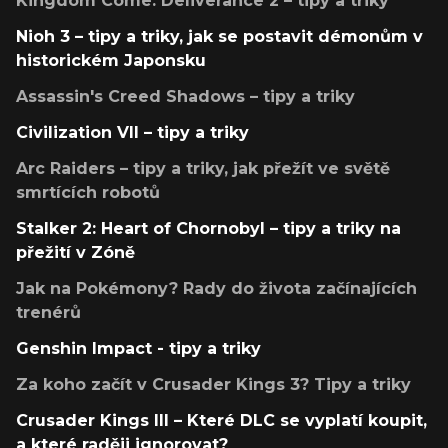
Kingdom Come: Deliverance 2 – tipy a triky
Nioh 3 – tipy a triky, jak se postavit démonům v
historickém Japonsku
Assassin's Creed Shadows – tipy a triky
Civilization VII – tipy a triky
Arc Raiders – tipy a triky, jak přežít ve světě
smrtících robotů
Stalker 2: Heart of Chornobyl – tipy a triky na
přežití v Zóně
Jak na Pokémony? Rady do života začínajících
trenérů
Genshin Impact - tipy a triky
Za koho začít v Crusader Kings 3? Tipy a triky
Crusader Kings III – Které DLC se vyplatí koupit,
a které raději ignorovat?