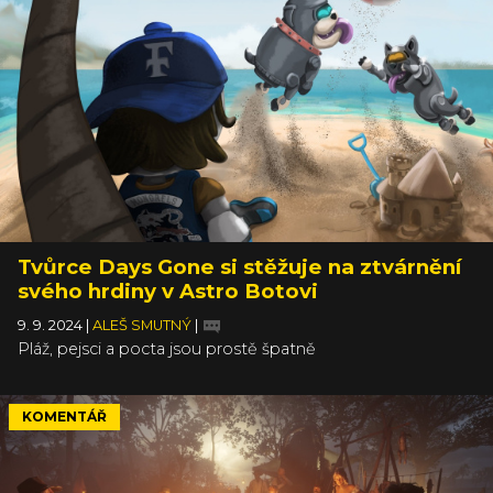
Tvůrce Days Gone si stěžuje na ztvárnění
svého hrdiny v Astro Botovi
9. 9. 2024
|
ALEŠ SMUTNÝ
|
Pláž, pejsci a pocta jsou prostě špatně
KOMENTÁŘ