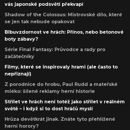
vás japonské podsvětí překvapí
Shadow of the Colossus: Mistrovské dílo, které
se jen tak nebude opakovat
Blbuvzdornost ve hrách: Přínos, nebo betonové
boty zábavy?
Série Final Fantasy: Průvodce a rady pro
začátečníky
Filmy, které se inspirovaly hrami (ale často to
nepřiznají)
Z porodnice do hrobu, Paul Rudd a mateřské
mléko: šílené reklamy herní historie
Střílet ve hrách není totéž jako střílet v reálném
světě – i když si to dost hráčů myslí
Hrůza devětkrát jinak. Znáte tyto přehlížené
herní horory?