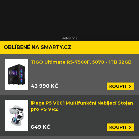
OBLÍBENÉ NA SMARTY.CZ
TIGO Ultimate R5-7500F, 5070 - 1TB 32GB
43 990 KČ
KOUPIT
iPega P5 V001 Multifunkční Nabíjecí Stojan
pro PS VR2
649 KČ
KOUPIT