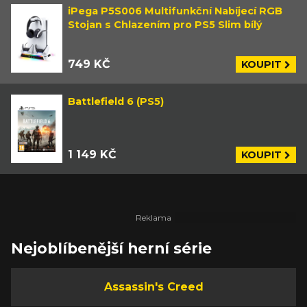
iPega P5S006 Multifunkční Nabíjecí RGB
Stojan s Chlazením pro PS5 Slim bílý
749 KČ
KOUPIT
Battlefield 6 (PS5)
1 149 KČ
KOUPIT
Nejoblíbenější herní série
Assassin's Creed