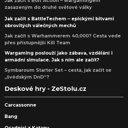
Jak začít s Bolt Action – wargamingem
zasazeným do druhé světové války
Jak začít s BattleTechem – epickými bitvami
obrovitých válečných mechů
Jak začít s Warhammerem 40,000? Cesta vede
přes přístupnější Kill Team
Wargaming poslouží jako zábava, vzdělání i
armádní simulace. Jak s ním ale začít?
Symbaroum Starter Set – cesta, jak začít se
„švédským DnD“?
Deskové hry - ZeStolu.cz
Carcassonne
Bang
Osadníci z Katanu