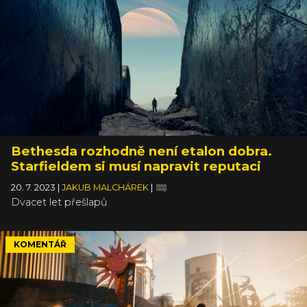
Bethesda rozhodně není etalon dobra.
Starfieldem si musí napravit reputaci
20. 7. 2023
|
JAKUB MALCHÁREK
|
Dvacet let přešlapů
KOMENTÁŘ