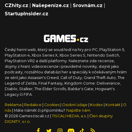
CZhity.cz
|
Našepeníze.cz
|
Srovnám.cz
|
StartupInsider.cz
Český herní web, který se soustředí na hry pro PC, PlayStation 5,
PlayStation 4, Xbox Series X, Xbox Series S, Nintendo Switch,
PlayStation VR2 a další platformy. Naleznete zde recenze,
dojmy z hraní, videorecenze i pravidelné novinky, stejně jako
podcasty, rozsáhlou databázi her a speciály k očekávaným hrám
ze sérií jako Assassin's Creed, Call of Duty, Grand Theft Auto, The
Legend of Zelda, Final Fantasy, Kingdom Come: Deliverance,
Diablo, Stalker, The Elder Scrolls, Baldur's Gate, Hogwart's
Legacy či FIFA.
Reklama
|
Redakce
|
Cookies
|
Osobní údaje
|
Kodex
|
Kontakt
|
O
nás
| Máte námět či připomínku?
Napište nám
© 2026 Games.tiscali.cz |
TISCALI MEDIA, a.s.
|
Člen skupiny
DIGNITY, s.r.o.