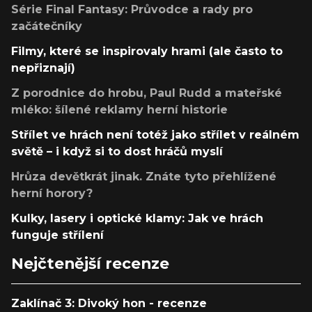
Série Final Fantasy: Průvodce a rady pro
začátečníky
Filmy, které se inspirovaly hrami (ale často to
nepřiznají)
Z porodnice do hrobu, Paul Rudd a mateřské
mléko: šílené reklamy herní historie
Střílet ve hrách není totéž jako střílet v reálném
světě – i když si to dost hráčů myslí
Hrůza devětkrát jinak. Znáte tyto přehlížené
herní horory?
Kulky, lasery i optické klamy: Jak ve hrách
funguje střílení
Nejčtenější recenze
Zaklínač 3: Divoký hon - recenze