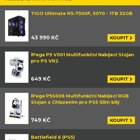
TIGO Ultimate R5-7500F, 5070 - 1TB 32GB
43 990 KČ
KOUPIT
iPega P5 V001 Multifunkční Nabíjecí Stojan
pro PS VR2
649 KČ
KOUPIT
iPega P5S006 Multifunkční Nabíjecí RGB
Stojan s Chlazením pro PS5 Slim bílý
749 KČ
KOUPIT
Battlefield 6 (PS5)