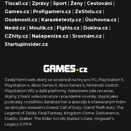
Tiscali.cz
|
Zprávy
|
Sport
|
Ženy
|
Cestování
|
Games.cz
|
Profigamers.cz
|
ZeStolu.cz
|
Osobnosti.cz
|
Karaoketexty.cz
|
Úschovna.cz
|
Nedd.cz
|
Moulík.cz
|
Fights.cz
|
Dokina.cz
|
CZhity.cz
|
Našepeníze.cz
|
Srovnám.cz
|
StartupInsider.cz
Český herní web, který se soustředí na hry pro PC, PlayStation 5,
PlayStation 4, Xbox Series X, Xbox Series S, Nintendo Switch,
PlayStation VR2 a další platformy. Naleznete zde recenze,
dojmy z hraní, videorecenze i pravidelné novinky, stejně jako
podcasty, rozsáhlou databázi her a speciály k očekávaným hrám
ze sérií jako Assassin's Creed, Call of Duty, Grand Theft Auto, The
Legend of Zelda, Final Fantasy, Kingdom Come: Deliverance,
Diablo, Stalker, The Elder Scrolls, Baldur's Gate, Hogwart's
Legacy či FIFA.