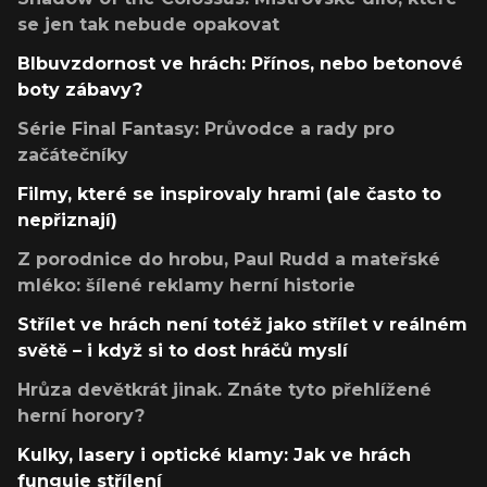
se jen tak nebude opakovat
Blbuvzdornost ve hrách: Přínos, nebo betonové
boty zábavy?
Série Final Fantasy: Průvodce a rady pro
začátečníky
Filmy, které se inspirovaly hrami (ale často to
nepřiznají)
Z porodnice do hrobu, Paul Rudd a mateřské
mléko: šílené reklamy herní historie
Střílet ve hrách není totéž jako střílet v reálném
světě – i když si to dost hráčů myslí
Hrůza devětkrát jinak. Znáte tyto přehlížené
herní horory?
Kulky, lasery i optické klamy: Jak ve hrách
funguje střílení