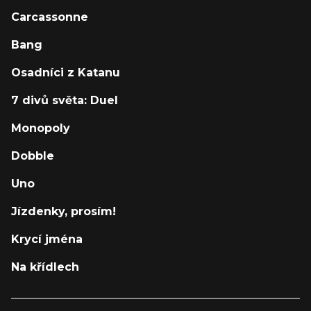
Carcassonne
Bang
Osadníci z Katanu
7 divů světa: Duel
Monopoly
Dobble
Uno
Jízdenky, prosím!
Krycí jména
Na křídlech