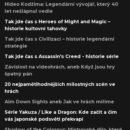
Hideo Kodžima: Legendární vývojář, který 40
let nešlápnul vedle
Tak jde čas s Heroes of Might and Magic –
historie kultovní tahovky
Tak jde čas s Civilizací – historie legendární
strategie
Tak jde čas s Assassin's Creed - historie série
Závislost na videohrách, aneb Když jsou hry
špatný pán
20 nejpamětihodnějších milostných scén ve
hrách
Aim Down Sights aneb Jak ve hrách míříme
Série Yakuza / Like a Dragon: Kde začít a čím
vás japonské podsvětí překvapí
Shadow of the Colossus: Mistrovské dílo, které