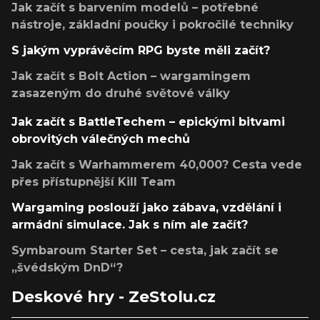
Jak začít s barvením modelů – potřebné
nástroje, základní poučky i pokročilé techniky
S jakým vyprávěcím RPG byste měli začít?
Jak začít s Bolt Action – wargamingem
zasazeným do druhé světové války
Jak začít s BattleTechem – epickými bitvami
obrovitých válečných mechů
Jak začít s Warhammerem 40,000? Cesta vede
přes přístupnější Kill Team
Wargaming poslouží jako zábava, vzdělání i
armádní simulace. Jak s ním ale začít?
Symbaroum Starter Set – cesta, jak začít se
„švédským DnD“?
Deskové hry - ZeStolu.cz