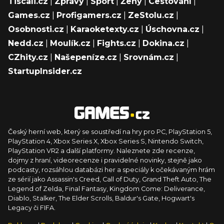
Tiscali.cz
|
Zprávy
|
Sport
|
Ženy
|
Cestování
|
Games.cz
|
Profigamers.cz
|
ZeStolu.cz
|
Osobnosti.cz
|
Karaoketexty.cz
|
Úschovna.cz
|
Nedd.cz
|
Moulík.cz
|
Fights.cz
|
Dokina.cz
|
CZhity.cz
|
Našepeníze.cz
|
Srovnám.cz
|
StartupInsider.cz
Český herní web, který se soustředí na hry pro PC, PlayStation 5,
PlayStation 4, Xbox Series X, Xbox Series S, Nintendo Switch,
PlayStation VR2 a další platformy. Naleznete zde recenze,
dojmy z hraní, videorecenze i pravidelné novinky, stejně jako
podcasty, rozsáhlou databázi her a speciály k očekávaným hrám
ze sérií jako Assassin's Creed, Call of Duty, Grand Theft Auto, The
Legend of Zelda, Final Fantasy, Kingdom Come: Deliverance,
Diablo, Stalker, The Elder Scrolls, Baldur's Gate, Hogwart's
Legacy či FIFA.