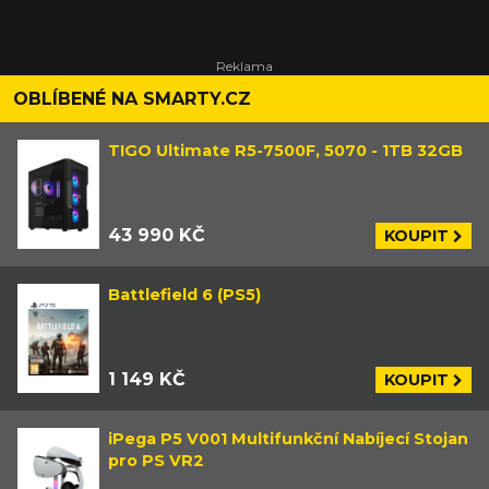
OBLÍBENÉ NA SMARTY.CZ
TIGO Ultimate R5-7500F, 5070 - 1TB 32GB
43 990 KČ
KOUPIT
Battlefield 6 (PS5)
1 149 KČ
KOUPIT
iPega P5 V001 Multifunkční Nabíjecí Stojan
pro PS VR2