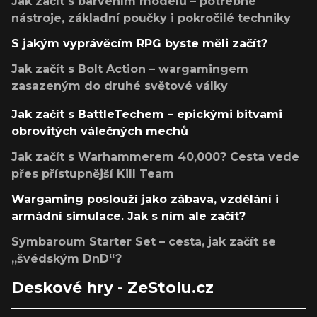
Jak začít s barvením modelů – potřebné
nástroje, základní poučky i pokročilé techniky
S jakým vyprávěcím RPG byste měli začít?
Jak začít s Bolt Action – wargamingem
zasazeným do druhé světové války
Jak začít s BattleTechem – epickými bitvami
obrovitých válečných mechů
Jak začít s Warhammerem 40,000? Cesta vede
přes přístupnější Kill Team
Wargaming poslouží jako zábava, vzdělání i
armádní simulace. Jak s ním ale začít?
Symbaroum Starter Set – cesta, jak začít se
„švédským DnD“?
Deskové hry - ZeStolu.cz