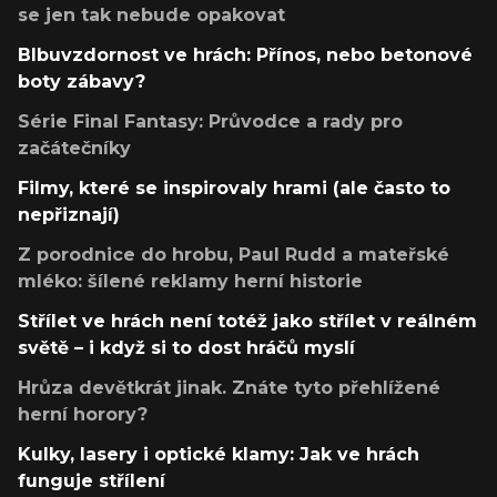
se jen tak nebude opakovat
Blbuvzdornost ve hrách: Přínos, nebo betonové
boty zábavy?
Série Final Fantasy: Průvodce a rady pro
začátečníky
Filmy, které se inspirovaly hrami (ale často to
nepřiznají)
Z porodnice do hrobu, Paul Rudd a mateřské
mléko: šílené reklamy herní historie
Střílet ve hrách není totéž jako střílet v reálném
světě – i když si to dost hráčů myslí
Hrůza devětkrát jinak. Znáte tyto přehlížené
herní horory?
Kulky, lasery i optické klamy: Jak ve hrách
funguje střílení