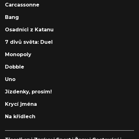
Carcassonne
Bang
Osadníci z Katanu
7 divů světa: Duel
Monopoly
Dobble
Uno
Jízdenky, prosím!
Krycí jména
Na křídlech