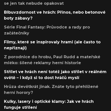
se jen tak nebude opakovat
Blbuvzdornost ve hrách: Přínos, nebo betonové
boty zábavy?
Série Final Fantasy: Průvodce a rady pro
začátečníky
Filmy, které se inspirovaly hrami (ale často to
nepřiznají)
Z porodnice do hrobu, Paul Rudd a mateřské
mléko: šílené reklamy herní historie
Střílet ve hrách není totéž jako střílet v reálném
světě – i když si to dost hráčů myslí
Hrůza devětkrát jinak. Znáte tyto přehlížené
herní horory?
Kulky, lasery i optické klamy: Jak ve hrách
funguje střílení