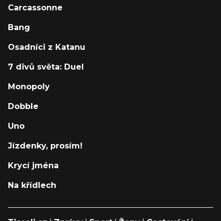
Carcassonne
Bang
Osadníci z Katanu
7 divů světa: Duel
Monopoly
Dobble
Uno
Jízdenky, prosím!
Krycí jména
Na křídlech