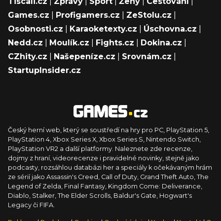
Tiscali.cz
|
Zprávy
|
Sport
|
Ženy
|
Cestování
|
Games.cz
|
Profigamers.cz
|
ZeStolu.cz
|
Osobnosti.cz
|
Karaoketexty.cz
|
Úschovna.cz
|
Nedd.cz
|
Moulík.cz
|
Fights.cz
|
Dokina.cz
|
CZhity.cz
|
Našepeníze.cz
|
Srovnám.cz
|
StartupInsider.cz
Český herní web, který se soustředí na hry pro PC, PlayStation 5,
PlayStation 4, Xbox Series X, Xbox Series S, Nintendo Switch,
PlayStation VR2 a další platformy. Naleznete zde recenze,
dojmy z hraní, videorecenze i pravidelné novinky, stejně jako
podcasty, rozsáhlou databázi her a speciály k očekávaným hrám
ze sérií jako Assassin's Creed, Call of Duty, Grand Theft Auto, The
Legend of Zelda, Final Fantasy, Kingdom Come: Deliverance,
Diablo, Stalker, The Elder Scrolls, Baldur's Gate, Hogwart's
Legacy či FIFA.