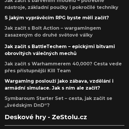
Jak začít s barvením modelů – potřebné
nástroje, základní poučky i pokročilé techniky
S jakým vyprávěcím RPG byste měli začít?
Jak začít s Bolt Action – wargamingem
zasazeným do druhé světové války
Jak začít s BattleTechem – epickými bitvami
obrovitých válečných mechů
Jak začít s Warhammerem 40,000? Cesta vede
přes přístupnější Kill Team
Wargaming poslouží jako zábava, vzdělání i
armádní simulace. Jak s ním ale začít?
Symbaroum Starter Set – cesta, jak začít se
„švédským DnD“?
Deskové hry - ZeStolu.cz