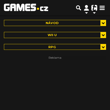
NÁVOD
WII U
RPG