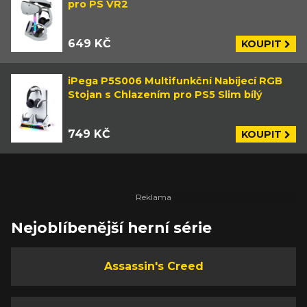
pro PS VR2
649 KČ
KOUPIT
iPega P5S006 Multifunkční Nabíjecí RGB
Stojan s Chlazením pro PS5 Slim bílý
749 KČ
KOUPIT
Nejoblíbenější herní série
Assassin's Creed