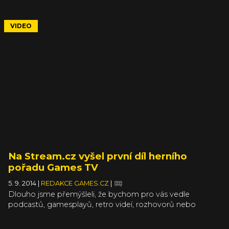
Aonumy s informacemi o hře šetří. O víkendu se však
doslova "utrhl ze řetězu", když během neformálního
rozhovoru s legendárním kolegou Mijamotem nabídl
VIDEO
hráčům pohled na záběry, které doplnil sadou konkrétních
informací.
Na Stream.cz vyšel první díl herního
pořadu Games TV
5. 9. 2014
|
REDAKCE GAMES.CZ
|
Dlouho jsme přemýšleli, že bychom pro vás vedle
podcastů, gamesplayů, retro videí, rozhovorů nebo
videoblogů z výstav přichystali i pravidelný herní pořad. A
po řadě úvah, jednání a příprav se nám původní záměr