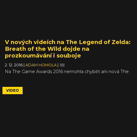
V nových videích na The Legend of Zelda:
Breath of the Wild dojde na
prozkoumávání i souboje
2. 12. 2016
|
ADAM HOMOLA
|
Na The Game Awards 2016 nemohla chybět ani nová The
Legend of Zelda: Breath of the Wild a stejně jako u Prey
jsme se dočkali rovnou dvou videí. Kratší trailer Life in
Ruins nabízí sestříhaný a krátký pohled na souboje, jízdu
VIDEO
na koni a nové lokace, zatímco druhé, čtyřminutové video
už předvádí mnohem víc.