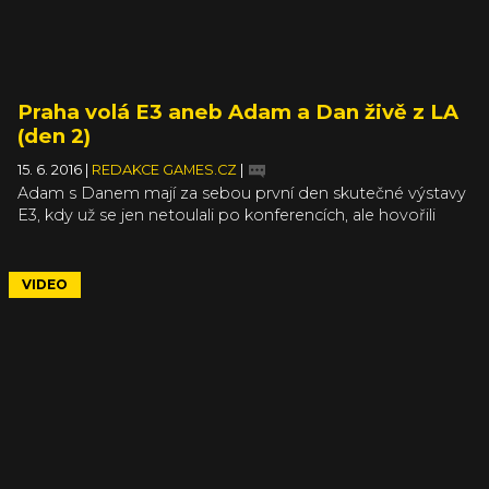
Praha volá E3 aneb Adam a Dan živě z LA
(den 2)
15. 6. 2016
|
REDAKCE GAMES.CZ
|
Adam s Danem mají za sebou první den skutečné výstavy
E3, kdy už se jen netoulali po konferencích, ale hovořili
s vývojáři a zkoušeli jejich chystané „majstrštychy“. O jaké
hry a vývojáře šlo, se dozvíte během našeho pravidelného
telemostu Los Angeles – Praha.
VIDEO