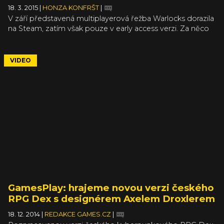
18. 3. 2015
|
HONZA KONFRŠT
|
V září představená multiplayerová řežba Warlocks dorazila
na Steam, zatím však pouze v early access verzi. Za něco
málo přes 12 eur si tak můžete na vlastní kůži vyzkoušet,
zač je toho v této pixelartem říznuté akci loket. Autoři
vydání na Steamu oslavují stylovým a velmi akčním
VIDEO
trailerem, ukazujícím aktuální podobu hry. Finální verze by
pak měla být dostupná nejen na PC, Mac a Linux, ale i na
Wii U.
GamesPlay: hrajeme novou verzi českého
RPG Dex s designérem Axelem Droxlerem
18. 12. 2014
|
REDAKCE GAMES.CZ
|