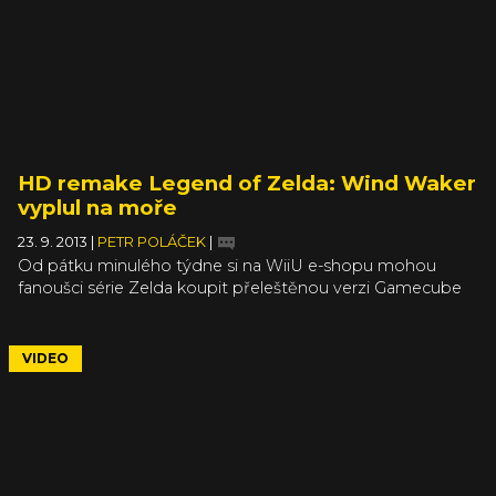
HD remake Legend of Zelda: Wind Waker
vyplul na moře
23. 9. 2013
|
PETR POLÁČEK
|
Od pátku minulého týdne si na WiiU e-shopu mohou
fanoušci série Zelda koupit přeleštěnou verzi Gamecube
dílu The Wind Waker, která v klasické krabičce bude
v obchodech dostupná až od pátku 4. října. Připomíná to
roztomilý trailer v článku, a ještě před vydáním vám to
VIDEO
připomeneme i v recenzi.