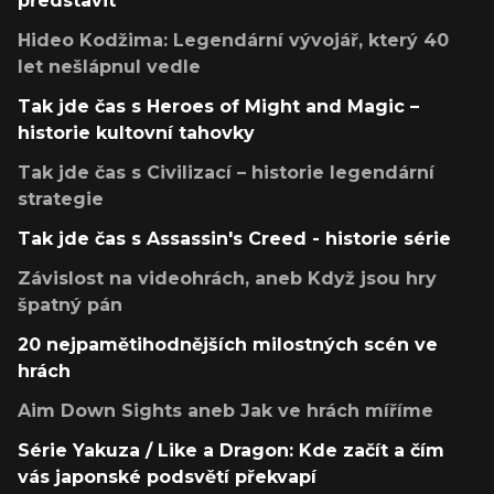
představit
Hideo Kodžima: Legendární vývojář, který 40
let nešlápnul vedle
Tak jde čas s Heroes of Might and Magic –
historie kultovní tahovky
Tak jde čas s Civilizací – historie legendární
strategie
Tak jde čas s Assassin's Creed - historie série
Závislost na videohrách, aneb Když jsou hry
špatný pán
20 nejpamětihodnějších milostných scén ve
hrách
Aim Down Sights aneb Jak ve hrách míříme
Série Yakuza / Like a Dragon: Kde začít a čím
vás japonské podsvětí překvapí