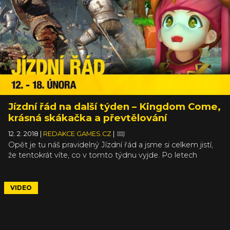
v historii, během zlaté éry městských států a
Peloponéských válek. Na záznam tiskovky a naši
následnou debatu ve studiu a s diváky se můžete podívat
v článku.
Jízdní řád na další týden – Kingdom Come,
krásná skákačka a převtělování
12. 2. 2018
|
REDAKCE GAMES.CZ
|
Opět je tu náš pravidelný Jízdní řád a jsme si celkem jistí,
že tentokrát víte, co v tomto týdnu vyjde. Po letech
konečně vyjde české historické RPG Kingdom Come:
Deliverance a dá se čekat, že jej má v kalendáři
zakroužkováno nemálo z vás. Nicméně, pokud mezi ně
VIDEO
náhodou nepatříte, nezoufejte, zajímavých her tento
týden vychází víc než dost. Video pro vás jako obvykle
sestříhal a namluvil Honza Vondrášek.