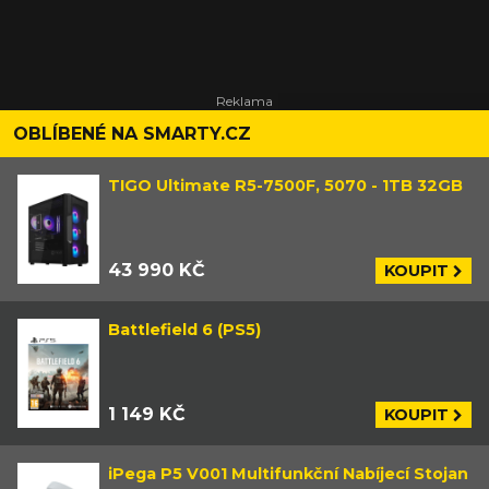
OBLÍBENÉ NA SMARTY.CZ
TIGO Ultimate R5-7500F, 5070 - 1TB 32GB
43 990 KČ
KOUPIT
Battlefield 6 (PS5)
1 149 KČ
KOUPIT
iPega P5 V001 Multifunkční Nabíjecí Stojan