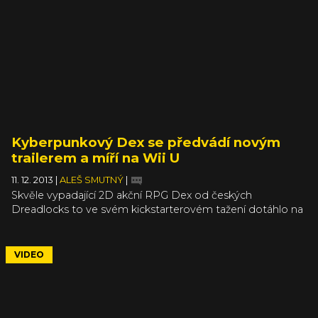
Kyberpunkový Dex se předvádí novým
trailerem a míří na Wii U
11. 12. 2013
|
ALEŠ SMUTNÝ
|
Skvěle vypadající 2D akční RPG Dex od českých
Dreadlocks to ve svém kickstarterovém tažení dotáhlo na
skoro dvojnásobek požadované částky a tedy i na stretch
goal, který hru přivede na Wii U. V rámci informování
komunity Dreadlocks zveřejnili i nový trailer.
VIDEO