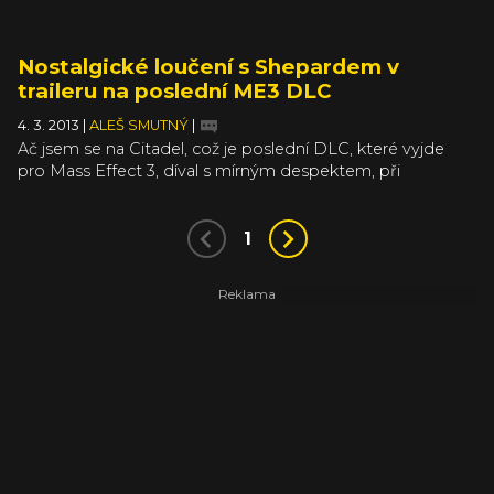
Nostalgické loučení s Shepardem v
traileru na poslední ME3 DLC
4. 3. 2013
|
ALEŠ SMUTNÝ
|
Ač jsem se na Citadel, což je poslední DLC, které vyjde
pro Mass Effect 3, díval s mírným despektem, při
závěrečném záběru nešlo ubránit se husí kůži. Je jasné, že
tohle rozloučení se Shepardem berou tvůrci hodně citlivě,
a tak servírují spoustu emocionálního obsahu, který bude
1
hrát na tu správnou strunu.