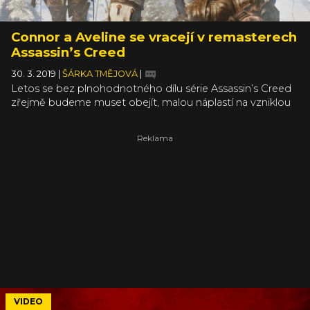
Connor a Aveline se vracejí v remasterech
Assassin’s Creed
30. 3. 2019
|
ŠÁRKA TMĚJOVÁ
|
Letos se bez plnohodnotného dílu série Assassin’s Creed
zřejmě budeme muset obejít, malou náplastí na vzniklou
bolístku by ale mohly být remastery třetího dílu a
Liberation, které vyšly včera, a to včetně všech vyšlých
přídavků. Boston, New York i New Orleans si tak můžete
vychutnat v hezčí grafice, koncem května navíc dorazí také
na Switch.
VIDEO