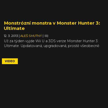
Monstrózní monstra v Monster Hunter 3:
Ultimate
12. 3. 2013
|
ALEŠ SMUTNÝ
|
Už za týden vyjde Wii U a 3DS verze Monster Hunter 3:
Ultimate. Updatovaná, upgradovaná, prostě všeobecně
vylepšená verze původní hry přinese boj pod vodou,
představí několik nových potvor a pár lokací. Hlavní ale je,
že přinese lov nestvůr na novou konzoli od Nintenda,
VIDEO
navíc ve vylepšené grafice. A nutno říci, že některé záběry
vypadají prostě skvěle.