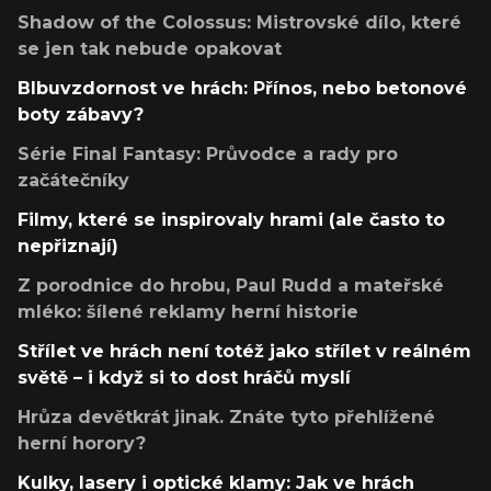
Shadow of the Colossus: Mistrovské dílo, které
se jen tak nebude opakovat
Blbuvzdornost ve hrách: Přínos, nebo betonové
boty zábavy?
Série Final Fantasy: Průvodce a rady pro
začátečníky
Filmy, které se inspirovaly hrami (ale často to
nepřiznají)
Z porodnice do hrobu, Paul Rudd a mateřské
mléko: šílené reklamy herní historie
Střílet ve hrách není totéž jako střílet v reálném
světě – i když si to dost hráčů myslí
Hrůza devětkrát jinak. Znáte tyto přehlížené
herní horory?
Kulky, lasery i optické klamy: Jak ve hrách