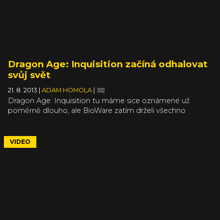
Dragon Age: Inquisition začíná odhalovat
svůj svět
21. 8. 2013
|
ADAM HOMOLA
|
Dragon Age: Inquisition tu máme sice oznámené už
poměrně dlouho, ale BioWare zatím drželi všechno
důkladně pod pokličkou. Teď už konečně přestávají držet
bobříka mlčení a pomalu své nové dítko začínají odhalovat
na videích. Tentokrát dojde na řadu svět a několik málo
VIDEO
detailů o volbách. Tak trochu po vzoru Zaklínače by mělo
být v Dragon Age: Inquisition hodně voleb, jejichž
výsledku, ať už bude praktický či morální, budete muset
čelit.