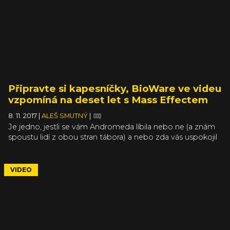
Připravte si kapesníčky, BioWare ve videu
vzpomíná na deset let s Mass Effectem
8. 11. 2017
|
ALEŠ SMUTNÝ
|
Je jedno, jestli se vám Andromeda líbila nebo ne (a znám
spoustu lidí z obou stran tábora) a nebo zda vás uspokojil
konec trojky. Mass Effect byl a je bezesporu jednou
z nejvýznamnějších sérií herních RPG. A protože bylo 7.
listopadu, znamená to, že proběhl N7 Day a celá série
VIDEO
zároveň oslavila 10 let. V BioWare pro tuto příležitost
připravili povedené video.