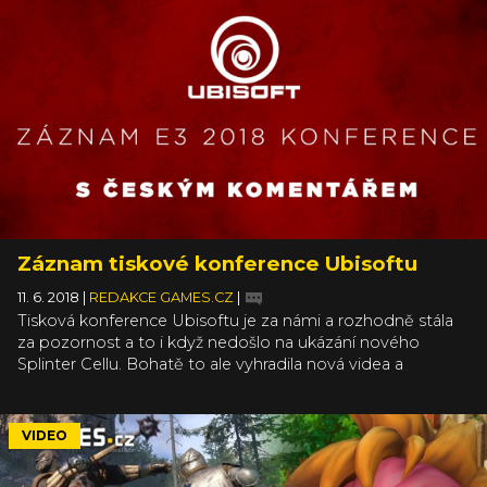
Záznam tiskové konference Ubisoftu
11. 6. 2018
|
REDAKCE GAMES.CZ
|
Tisková konference Ubisoftu je za námi a rozhodně stála
za pozornost a to i když nedošlo na ukázání nového
Splinter Cellu. Bohatě to ale vyhradila nová videa a
informace o hrách, které Ubisoft už vydal a dále
podporuje, a nebo o těch, které teprve vydá a víme o
nich. Srdce asi všech ve studiu si ukradl Assassin’s Creed
VIDEO
Odyssey, který se oproti údajným uniklým informacím
neodehrává za Flaviovské dynastie, ale mnohem hlouběji