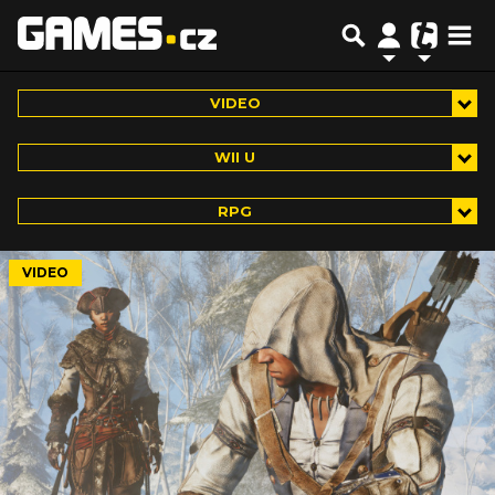
VIDEO
WII U
RPG
VIDEO