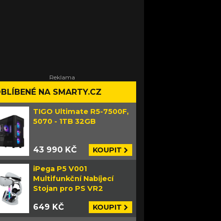
BLÍBENÉ NA SMARTY.CZ
TIGO Ultimate R5-7500F,
5070 - 1TB 32GB
43 990 KČ
KOUPIT
iPega P5 V001
Multifunkční Nabíjecí
Stojan pro PS VR2
649 KČ
KOUPIT