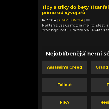
Tipy a triky do bety Titanfal
přímo od vývojářů
14. 2. 2014
|
ADAM HOMOLA
|
Někteří z vás už možná měli to štěstí a
probíhající betu Titanfall hrají. Někteří s
možná dostanou později a všichni osta
holt počkat na 13. března, kdy se na pu
obchodů objeví verze pro PC a Xbox 
Vývojáři ze studia Respawn Entertain
Nejoblíbenější herní sé
nyní vydali užitečné video plné základn
a triků, díky kterým nejen že můžete v
multiplayeru přežít o něco déle, ale hl
Assassin's Creed
Grand
můžete efektivněji zabíjet ostatní.
Fallout
F
FIFA
Resi