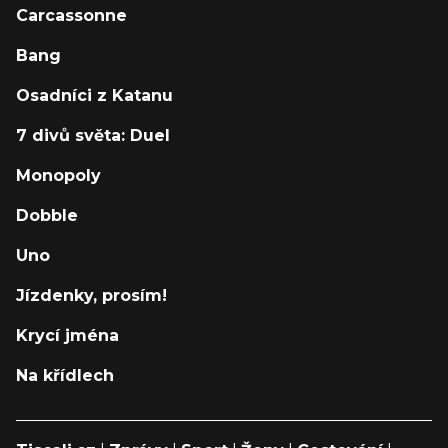
Carcassonne
Bang
Osadníci z Katanu
7 divů světa: Duel
Monopoly
Dobble
Uno
Jízdenky, prosím!
Krycí jména
Na křídlech