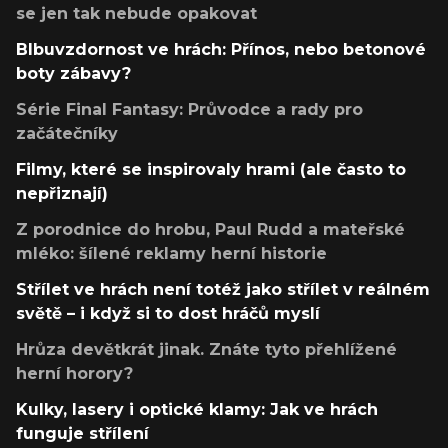
se jen tak nebude opakovat
Blbuvzdornost ve hrách: Přínos, nebo betonové
boty zábavy?
Série Final Fantasy: Průvodce a rady pro
začátečníky
Filmy, které se inspirovaly hrami (ale často to
nepřiznají)
Z porodnice do hrobu, Paul Rudd a mateřské
mléko: šílené reklamy herní historie
Střílet ve hrách není totéž jako střílet v reálném
světě – i když si to dost hráčů myslí
Hrůza devětkrát jinak. Znáte tyto přehlížené
herní horory?
Kulky, lasery i optické klamy: Jak ve hrách
funguje střílení