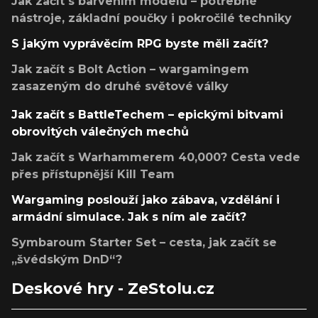
Jak začít s barvením modelů – potřebné
nástroje, základní poučky i pokročilé techniky
S jakým vyprávěcím RPG byste měli začít?
Jak začít s Bolt Action – wargamingem
zasazeným do druhé světové války
Jak začít s BattleTechem – epickými bitvami
obrovitých válečných mechů
Jak začít s Warhammerem 40,000? Cesta vede
přes přístupnější Kill Team
Wargaming poslouží jako zábava, vzdělání i
armádní simulace. Jak s ním ale začít?
Symbaroum Starter Set – cesta, jak začít se
„švédským DnD“?
Deskové hry - ZeStolu.cz