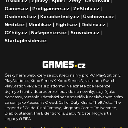
Tiscali.cz
|
Zprávy
|
Sport
|
Ženy
|
Cestování
|
Games.cz
|
Profigamers.cz
|
ZeStolu.cz
|
Osobnosti.cz
|
Karaoketexty.cz
|
Úschovna.cz
|
Nedd.cz
|
Moulík.cz
|
Fights.cz
|
Dokina.cz
|
CZhity.cz
|
Našepeníze.cz
|
Srovnám.cz
|
StartupInsider.cz
Český herní web, který se soustředí na hry pro PC, PlayStation 5,
PlayStation 4, Xbox Series X, Xbox Series S, Nintendo Switch,
PlayStation VR2 a další platformy. Naleznete zde recenze,
dojmy z hraní, videorecenze i pravidelné novinky, stejně jako
podcasty, rozsáhlou databázi her a speciály k očekávaným hrám
ze sérií jako Assassin's Creed, Call of Duty, Grand Theft Auto, The
Legend of Zelda, Final Fantasy, Kingdom Come: Deliverance,
Diablo, Stalker, The Elder Scrolls, Baldur's Gate, Hogwart's
Legacy či FIFA.