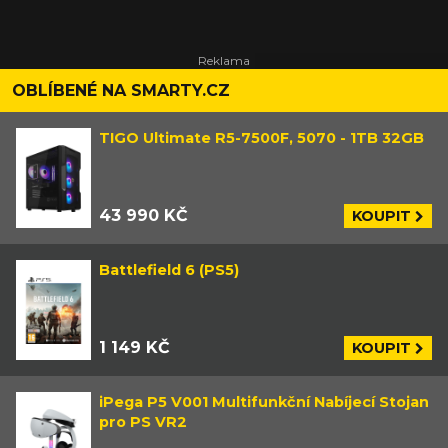
OBLÍBENÉ NA SMARTY.CZ
TIGO Ultimate R5-7500F, 5070 - 1TB 32GB
43 990 KČ
KOUPIT
Battlefield 6 (PS5)
1 149 KČ
KOUPIT
iPega P5 V001 Multifunkční Nabíjecí Stojan
pro PS VR2