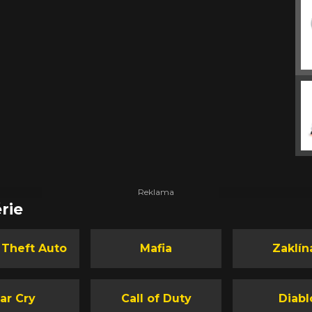
rie
 Theft Auto
Mafia
Zaklín
ar Cry
Call of Duty
Diabl