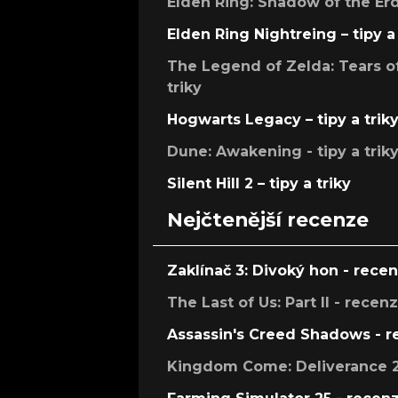
Elden Ring: Shadow of the Erdt
Elden Ring Nightreing – tipy a 
The Legend of Zelda: Tears of
triky
Hogwarts Legacy – tipy a trik
Dune: Awakening - tipy a trik
Silent Hill 2 – tipy a triky
Nejčtenější recenze
Zaklínač 3: Divoký hon - rece
The Last of Us: Part II - recen
Assassin's Creed Shadows - 
Kingdom Come: Deliverance 2