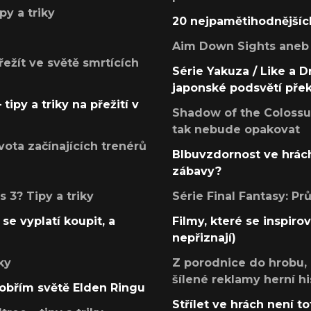
py a triky
20 nejpamětihodnějšíc
Aim Down Sights aneb 
přežít ve světě smrtících
Série Yakuza / Like a D
japonské podsvětí pře
tipy a triky na přežití v
Shadow of the Colossus
tak nebude opakovat
ota začínajících trenérů
Blbuvzdornost ve hrách
zábavy?
 3? Tipy a triky
Série Final Fantasy: P
se vyplatí koupit, a
Filmy, které se inspirov
nepřiznají)
ky
Z porodnice do hrobu,
šílené reklamy herní hi
v obřím světě Elden Ringu
Střílet ve hrách není to