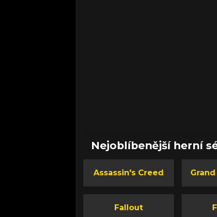
Nejoblíbenější herní sé
Assassin's Creed
Grand
Fallout
F