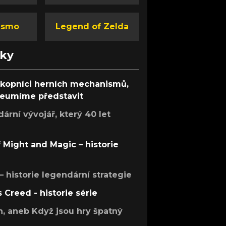
ismo
Legend of Zelda
nky
ůkopníci herních mechanismů,
 neumíme představit
rní vývojář, který 40 let
f Might and Magic – historie
 – historie legendární strategie
s Creed - historie série
h, aneb Když jsou hry špatný