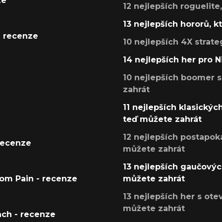
ze
12 nejlepších roguelite
13 nejlepších hororů, k
- recenze
10 nejlepších 4X strate
14 nejlepších her pro 
10 nejlepších boomer s
zahrát
11 nejlepších klasickýc
teď můžete zahrát
12 nejlepších postapoka
recenze
můžete zahrát
13 nejlepších gaučových
tom Pain - recenze
můžete zahrát
13 nejlepších her s ot
můžete zahrát
ach - recenze