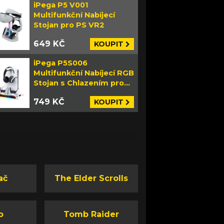
iPega P5 V001
Multifunkční Nabíjecí
Stojan pro PS VR2
649 KČ
KOUPIT
iPega P5S006
Multifunkční Nabíjecí RGB
Stojan s Chlazením pro
PS5 Slim bílý
749 KČ
KOUPIT
ač
The Elder Scrolls
o
Tomb Raider