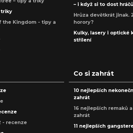
ree – tipy a triky
– i když si to dost hráč
triky
Hrůza devětkrát jinak. 
 the Kingdom - tipy a
horory?
Kulky, lasery i optické
y
střílení
y
Co si zahrát
nze
10 nejlepších nekonečn
zahrát
ze
16 nejlepších remaků a
recenze
zahrát
 - recenze
11 nejlepších gangstere