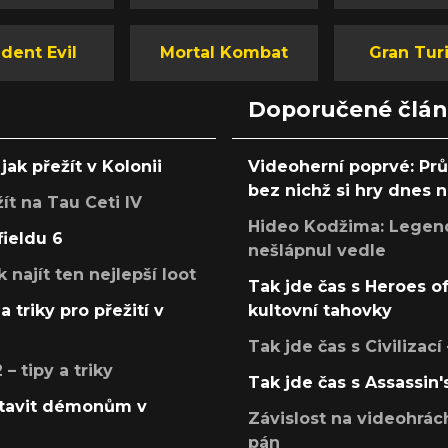
dent Evil
Mortal Kombat
Gran Tur
Doporučené člá
jak přežít v Kolonii
Videoherní poprvé: Pr
bez nichž si hry dnes
žít na Tau Ceti IV
Hideo Kodžima: Legendá
fieldu 6
nešlápnul vedle
k najít ten nejlepší loot
Tak jde čas s Heroes o
a triky pro přežití v
kultovní tahovky
Tak jde čas s Civilizací
 tipy a triky
Tak jde čas s Assassin'
postavit démonům v
Závislost na videohrác
pán