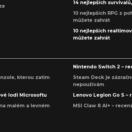
14 nejlepších survivalů
ze
10 nejlepších RPG z poh
můžete zahrát
10 nejlepších realtimový
můžete zahrát
Nintendo Switch 2 – r
onzole, kterou zatím
Steam Deck je zázračné
nepoužívám
ové lodi Microsoftu
Lenovo Legion Go S – 
í na malém a levném
MSI Claw 8 AI+ – rece