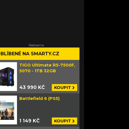
BLÍBENÉ NA SMARTY.CZ
TIGO Ultimate R5-7500F,
5070 - 1TB 32GB
43 990 KČ
KOUPIT
Battlefield 6 (PS5)
1 149 KČ
KOUPIT