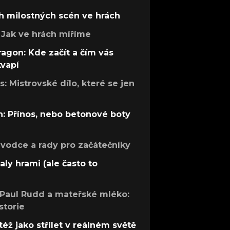
h milostných scén ve hrách
Jak ve hrách míříme
ragon: Kde začít a čím vás
kvapí
: Mistrovské dílo, které se jen
: Přínos, nebo betonové boty
růvodce a rady pro začátečníky
aly hrami (ale často to
 Paul Rudd a mateřské mléko:
storie
též jako střílet v reálném světě