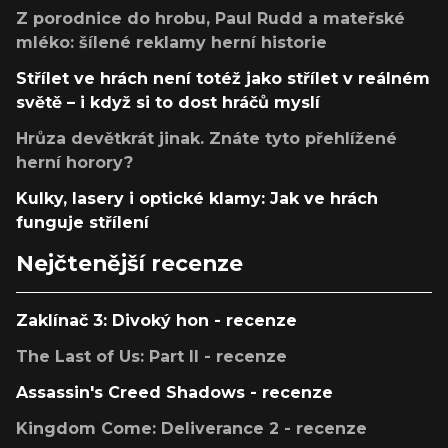
Z porodnice do hrobu, Paul Rudd a mateřské
mléko: šílené reklamy herní historie
Střílet ve hrách není totéž jako střílet v reálném
světě – i když si to dost hráčů myslí
Hrůza devětkrát jinak. Znáte tyto přehlížené
herní horory?
Kulky, lasery i optické klamy: Jak ve hrách
funguje střílení
Nejčtenější recenze
Zaklínač 3: Divoký hon - recenze
The Last of Us: Part II - recenze
Assassin's Creed Shadows - recenze
Kingdom Come: Deliverance 2 - recenze