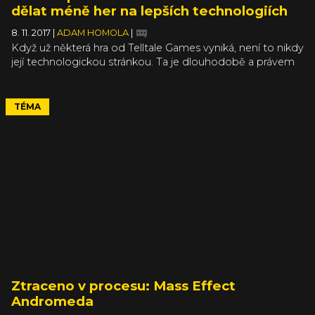
dělat méně her na lepších technologiích
8. 11. 2017
|
ADAM HOMOLA
|
Když už některá hra od Telltale Games vyniká, není to nikdy
její technologickou stránkou. Ta je dlouhodobě a právem
kritizována a je jednou z věcí, kterou bude studio měnit.
Telltale totiž právě začíná procházet velkou
restrukturalizací, kdy muselo vedení propustit devadesát
TÉMA
zaměstnanců. To dělá zhruba pětadvacet procent lidí
z firmy. Na již oznámené hry nemá mít tento krok žádný
vliv, zatímco všechny budoucí projekty můžeme očekávat
v podstatně jiné podobě.
Ztraceno v procesu: Mass Effect
Andromeda