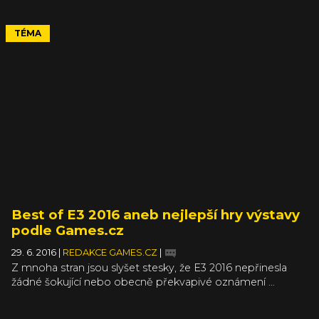
Z multiplayerových a mobilních her se přesunuly i do
vysokorozpočtových titulů, kde slouží jako další zdroj
příjmů vedle tradičního jednorázového poplatku a DLC.
TÉMA
Přes všeobecný odpor mezi hráči vydavatelé přicházejí
s novými formami mikrotransakcí, které vyvolávají ještě
nenávistnější reakce, nedávno třeba v případě Deus Ex:
Mankind Divided. (Článek původně vyšel ve 267. čísle
magazínu LEVEL)
Best of E3 2016 aneb nejlepší hry výstavy
podle Games.cz
29. 6. 2016
|
REDAKCE GAMES.CZ
|
Z mnoha stran jsou slyšet stesky, že E3 2016 nepřinesla
žádné šokující nebo obecně překvapivé oznámení …
čehokoli. Hry, hardwaru, služby a tak dále. Nedošlo na
překvapení ve stylu Fallout 4 z loňského roku, ani