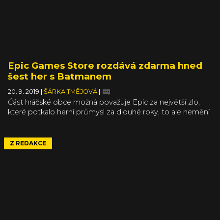
Epic Games Store rozdává zdarma hned
šest her s Batmanem
20. 9. 2019
|
ŠÁRKA TMĚJOVÁ
|
Část hráčské obce možná považuje Epic za největší zlo,
které potkalo herní průmysl za dlouhé roky, to ale nemění
nic na faktu, že si s jeho dárečky můžete budovat pořádně
nadupanou knihovničku, aniž byste utratili jediný halíř.
Tento týden si ulovíte hned šest her s netopýřím mužem
Z REDAKCE
v hlavní roli, a to jak ze série Batman Arkham, tak ze
stavebnicového LEGO Batmana.