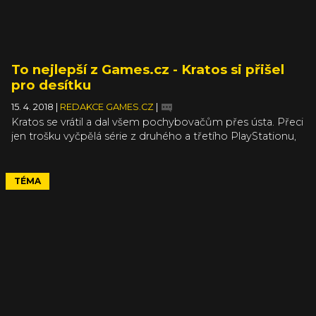
To nejlepší z Games.cz - Kratos si přišel
pro desítku
15. 4. 2018
|
REDAKCE GAMES.CZ
|
Kratos se vrátil a dal všem pochybovačům přes ústa. Přeci
jen trošku vyčpělá série z druhého a třetího PlayStationu,
kterou skoro zabilo sice ne špatné, ale zoufale nenápadité
třetí pokračování jménem Ascension, se vrátila s velikou
parádou. God of War naštěstí zvládl nezapadnout do
TÉMA
bezedného močálu nepotřebných sequelů a dokázal
překopat své jádro způsobem, jaký byl potřeba.
Způsobem, jaký hru posunul nejen mezi relevantní
tříáčkové hry, ale mezi jednu z nejlepších a nejhezčích her
současnosti. Kratos se vrátil a přišel si pro desítku. My jsme
mu ji v recenzi bez problémů dali.