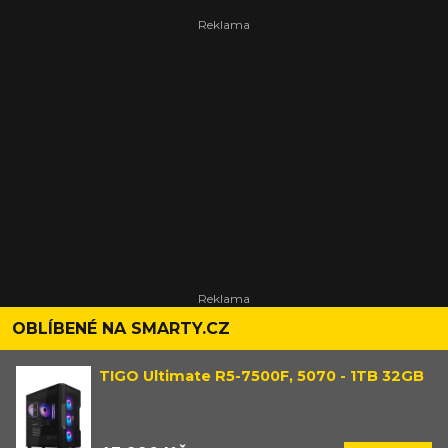
Zeldu.
OBLÍBENÉ NA SMARTY.CZ
TIGO Ultimate R5-7500F, 5070 - 1TB 32GB