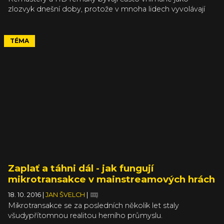
zlozvyk dnešní doby, protože v mnoha lidech vyvolávají
dojem, že se jim někdo snaží prodat hru, kterou už mají.
Ne, že by se to některým distributorům nelíbilo, ale hlavní
smysl mají remastery her pro ty, kteří se k původnímu
TÉMA
titulu nedostali, a nehodlají si shánět starý hardware, řešit
kompatibilitu apod. Remasterované tituly mohou sloužit i
jako osvěta, jak dřív vypadaly herní mechaniky, a stejně tak
i důkaz toho, že ne všechny staré hry musí být nutně
zastaralé. Podtrhují to i nejlepší remastery roku 2016.
Zaplať a táhni dál - jak fungují
mikrotransakce v mainstreamových hrách
18. 10. 2016
|
JAN ŠVELCH
|
Mikrotransakce se za posledních několik let staly
všudypřítomnou realitou herního průmyslu.