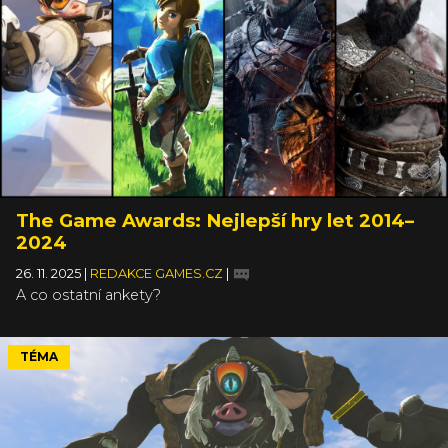
The Game Awards: Nejlepší hry let 2014–
2024
26. 11. 2025
|
REDAKCE GAMES.CZ
|
A co ostatní ankety?
TÉMA