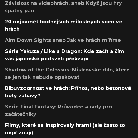
Závislost na videohrách, aneb Když jsou hry
špatný pán
20 nejpamětihodnějších milostných scén ve
hrách
Aim Down Sights aneb Jak ve hrách míříme
Série Yakuza / Like a Dragon: Kde začít a čím
vás japonské podsvětí překvapí
Shadow of the Colossus: Mistrovské dílo, které
se jen tak nebude opakovat
Blbuvzdornost ve hrách: Přínos, nebo betonové
boty zábavy?
Série Final Fantasy: Průvodce a rady pro
začátečníky
Filmy, které se inspirovaly hrami (ale často to
nepřiznají)