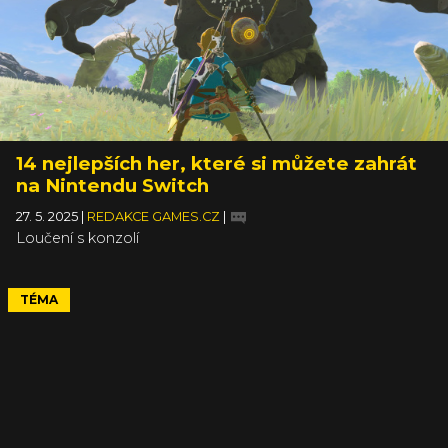
14 nejlepších her, které si můžete zahrát
na Nintendu Switch
27. 5. 2025
|
REDAKCE GAMES.CZ
|
Loučení s konzolí
TÉMA