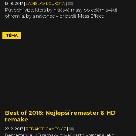
13. 8. 2017
|
LADISLAV LOUKOTA
|
Původní vize, která by hráčské masy po celém světě
ohromila, byla nakonec v případě Mass Effect:
Andromeda vystřídána rozporuplnými dojmy a
problematickou budoucností pro celou značku Mass
Effect. Ačkoliv titul sebral negativní ohlasy hlavně za své
TÉMA
animace, v jisté fázi vývoje mířil vstříc fascinujícím
nápadům. Co vše se během vývoje pokazilo, o proč
Andromeda vypadala v určité části vývoje jinak, na to se
podíváme v dalším díle naší série Ztraceno v procesu.
Best of 2016: Nejlepší remaster & HD
remake
22. 2. 2017
|
REDAKCE GAMES.CZ
|
Remastery a HD remaky bývají často vnímané jako