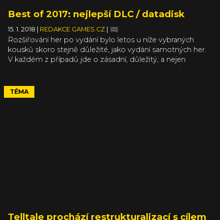
Best of 2017: nejlepší DLC / datadisk
15. 1. 2018
|
REDAKCE GAMES.CZ
|
Rozšiřování her po vydání bylo letos u níže vybraných
kousků skoro stejně důležité, jako vydání samotných her.
V každém z případů jde o zásadní, důležitý, a nejen
obsahově nabitý přídavek, který je pro majitele původních
her povinností, zatímco ostatní náhodné kolemjdoucí
může ke hře přilákat. Právě díky těmto rozšířením jsme se
TÉMA
do dříve vydaných her s chutí vrátili a navzdory náloži
nových her v nich strávili až nepěkné množství času.
Telltale prochází restrukturalizací s cílem