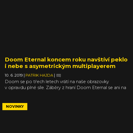
smýšlející vývojáře ideální příležitostí vyniknout. Za pár dní
ji využije například vesmírná akce Rebel Galaxy Outlaw.
Doom Eternal koncem roku navštíví peklo
i nebe s asymetrickým multiplayerem
10. 6. 2019
|
PATRIK HAJDA
|
Doom se po třech letech vrátí na naše obrazovky
v opravdu plné síle. Záběry z hraní Doom Eternal se ani na
moment nezastaví, Slayer musí být neustále v pohybu,
aby jako jednočlenná armáda dokázal porazit všechny
démony (a možná i anděly), které se na něj valí ze všech
NOVINKY
stran. Kromě singleplayerové části se představil i zbrusu
nový multiplayer.