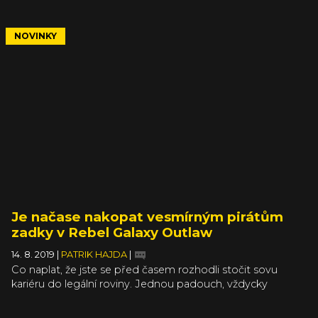
rozpínající lidstvo vyčerpalo veškeré zdroje planety Země.
Hlavouni nejvlivnějších států dali hlavy dohromady a přišli
s plánem kolonizovat Měsíc a posílat z něj na Zem
NOVINKY
Helium-3, které nahradí chybějící zásoby energie. Jenže
základna přestala odpovídat a vy jste ten šťastlivý
astronaut, který to má prošetřit.
Je načase nakopat vesmírným pirátům
zadky v Rebel Galaxy Outlaw
14. 8. 2019
|
PATRIK HAJDA
|
Co naplat, že jste se před časem rozhodli stočit sovu
kariéru do legální roviny. Jednou padouch, vždycky
padouch. Juno Markev nemá na výběr, musí opět
usednout do kokpitu vesmírné stíhačky a sledovat