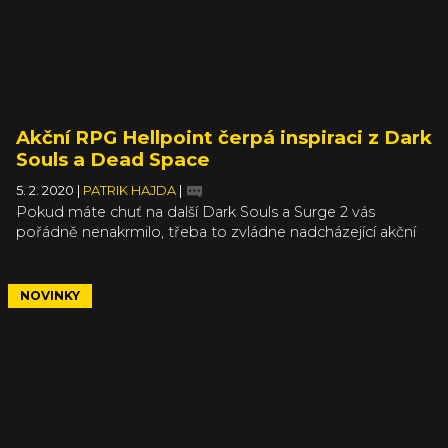
Akční RPG Hellpoint čerpá inspiraci z Dark
Souls a Dead Space
5. 2. 2020
|
PATRIK HAJDA
|
Pokud máte chuť na další Dark Souls a Surge 2 vás
pořádně nenakrmilo, třeba to zvládne nadcházející akční
RPG Hellpoint. Prvotina studia Cradle Games se stylem
soubojového systému a temnou atmosférou hlásí právě
k Dark Souls, zatímco prostředí hry se inspirovalo v Dead
NOVINKY
Space a filmech jako Horizont událostí a Hellraiser. Za dva
měsíce se dozvíme, jak se spojení soulslike a sci-fi povedlo.