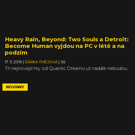
Heavy Rain, Beyond: Two Souls a Detroit:
Become Human vyjdou na PC v létě a na
podzim
17. 5. 2019
|
ŠÁRKA TMĚJOVÁ
|
Tři nejnovější hry od Quantic Dreamu už nadále nebudou
exkluzivitami pro PlayStation a konečně se podívají také
na vaše počítače. Aspoň v případě, že vám nevadí jejich
další exkluzivita, ta pro Epic Games Store. Už známe jejich
NOVINKY
data vydání a všechny tři se navíc dočkají bezplatných
dem, která vyjdou vždy přibližně o měsíc dřív než plná hra.