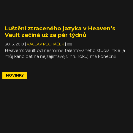
Luštění ztraceného jazyka v Heaven’s
Vault začíná už za pár týdnů
30. 3. 2019
|
VÁCLAV PECHÁČEK
|
Heaven’s Vault od nesmírně talentovaného studia inkle (a
můj kandidát na nejzajímavější hru roku) má konečně
datum vydání. Mrtvý jazyk, který budete luštit v ruinách
ztracené civilizace, si svá tajemství dlouho neudrží – pokud
tedy samozřejmě nebudete luštit špatně a nedoberete se
NOVINKY
úplně jiného konce než všichni ostatní. Cesta sta různých
křižovatek započne už za dva týdny.