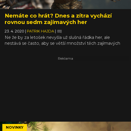
Nemáte co hrát? Dnes a zítra vychází
rovnou sedm zajímavých her
23. 4. 2020
|
PATRIK HAJDA
|
Ne že by za letošek nevyšla už slušná řádka her, ale
nestává se často, aby se větší množství těch zajímavých
nakupilo na poslední dva dny jednoho pracovního týdne.
Většinou jsme rádi za kadenci alespoň jedné hry za několik
dní. Ovšem během dneška a zítřka se objeví rovnou sedm
kousků, které rozhodně stojí za zmínku (ve skutečnosti
vyjde několik desítek her, ale naprostá většina z nich je jen
pro velmi silné povahy).
NOVINKY