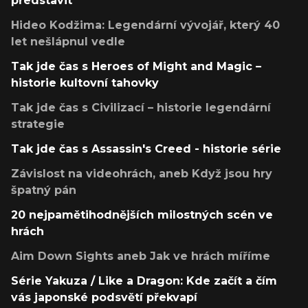
představit
Hideo Kodžima: Legendární vývojář, který 40
let nešlápnul vedle
Tak jde čas s Heroes of Might and Magic –
historie kultovní tahovky
Tak jde čas s Civilizací – historie legendární
strategie
Tak jde čas s Assassin's Creed - historie série
Závislost na videohrách, aneb Když jsou hry
špatný pán
20 nejpamětihodnějších milostných scén ve
hrách
Aim Down Sights aneb Jak ve hrách míříme
Série Yakuza / Like a Dragon: Kde začít a čím
vás japonské podsvětí překvapí