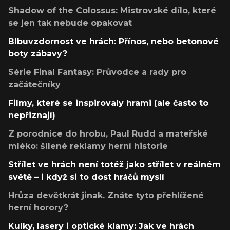
Shadow of the Colossus: Mistrovské dílo, které
se jen tak nebude opakovat
Blbuvzdornost ve hrách: Přínos, nebo betonové
boty zábavy?
Série Final Fantasy: Průvodce a rady pro
začátečníky
Filmy, které se inspirovaly hrami (ale často to
nepřiznají)
Z porodnice do hrobu, Paul Rudd a mateřské
mléko: šílené reklamy herní historie
Střílet ve hrách není totéž jako střílet v reálném
světě – i když si to dost hráčů myslí
Hrůza devětkrát jinak. Znáte tyto přehlížené
herní horory?
Kulky, lasery i optické klamy: Jak ve hrách