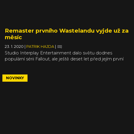
Remaster prvního Wastelandu vyjde už za
měsíc
23. 1. 2020
|
PATRIK HAJDA
|
Studio Interplay Entertainment dalo světu dodnes
populární sérii Fallout, ale ještě deset let před jejím první
dílem to samé studio vytvořilo hru Wasteland, která byla
posléze inspirací a duchovním předchůdcem Falloutu.
Nyní, o 32 let později se naskytne možnost vrátit se do
NOVINKY
úplně původní pustiny v omlazené verzi Wasteland
Remastered.