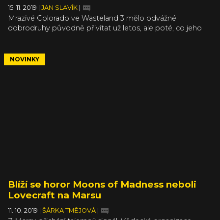
15. 11. 2019
|
JAN SLAVÍK
|
Mrazivé Colorado ve Wasteland 3 mělo odvážné
dobrodruhy původně přivítat už letos, ale poté, co jeho
autory, studio InXile, vloni koupil Microsoft, došlo k
odkladu. Nové datum vydání bylo určeno na květen
příštího roku, což nám na akci X019 sdělil sám zakladatel
NOVINKY
studia, Brian Fargo.
Blíží se horor Moons of Madness neboli
Lovecraft na Marsu
11. 10. 2019
|
ŠÁRKA TMĚJOVÁ
|