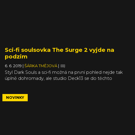
Sci-fi soulsovka The Surge 2 vyjde na
podzim
6. 6. 2019
|
ŠÁRKA TMĚJOVÁ
|
Styl Dark Souls a sci-fi možná na první pohled nejde tak
úplně dohromady, ale studio Deck13 se do těchto
odvážných vod vydává už podruhé. V akčním RPG The
Surge 2 chtějí ještě vylepšit systém soubojů, tentokrát se
zaměří na odsekávání jednotlivých končetin a dalších
NOVINKY
vychytávek. Zároveň oznamují datum vydání a
předobjednávkové bonusy.