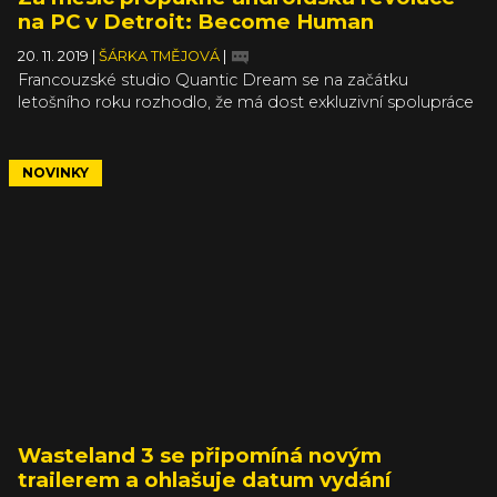
na PC v Detroit: Become Human
20. 11. 2019
|
ŠÁRKA TMĚJOVÁ
|
Francouzské studio Quantic Dream se na začátku
letošního roku rozhodlo, že má dost exkluzivní spolupráce
se Sony a všechny svoje hry od roku 2010 konečně vydá i
na PC. Heavy Rain i Beyond: Two Souls si teď už můžete
zahrát klidně i ve 4K a s ultra grafickým nastavením, jako
NOVINKY
poslední lísteček do trojlístku tedy zbývá Detroit: Become
Human. Dorazí v prosinci a na úplně novém enginu.
Wasteland 3 se připomíná novým
trailerem a ohlašuje datum vydání