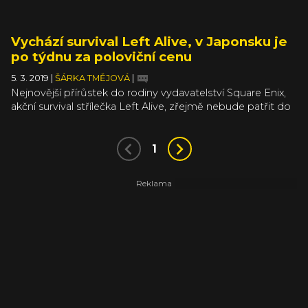
Vychází survival Left Alive, v Japonsku je
po týdnu za poloviční cenu
5. 3. 2019
|
ŠÁRKA TMĚJOVÁ
|
Nejnovější přírůstek do rodiny vydavatelství Square Enix,
akční survival střílečka Left Alive, zřejmě nebude patřit do
kolekce zlatých klasik žánru. V Japonsku vyšla už minulý
týden a od té doby sbírá na japonském Amazonu skoro
samá jednohvězdičková hodnocení. Následkem toho
1
Square Enix zakázal streamování hry a už ji prodává se
slevou.