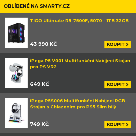
OBLÍBENÉ NA SMARTY.CZ
TIGO Ultimate R5-7500F, 5070 - 1TB 32GB
43 990 KČ
KOUPIT
iPega P5 V001 Multifunkční Nabíjecí Stojan
pro PS VR2
649 KČ
KOUPIT
iPega P5S006 Multifunkční Nabíjecí RGB
Stojan s Chlazením pro PS5 Slim bílý
749 KČ
KOUPIT