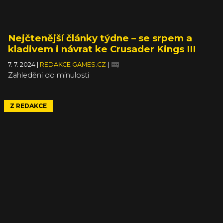
Nejčtenější články týdne – se srpem a
kladivem i návrat ke Crusader Kings III
7. 7. 2024
|
REDAKCE GAMES.CZ
|
Zahleděni do minulosti
Z REDAKCE