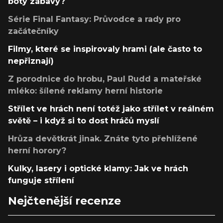
boty zábavy?
Série Final Fantasy: Průvodce a rady pro
začátečníky
Filmy, které se inspirovaly hrami (ale často to
nepřiznají)
Z porodnice do hrobu, Paul Rudd a mateřské
mléko: šílené reklamy herní historie
Střílet ve hrách není totéž jako střílet v reálném
světě – i když si to dost hráčů myslí
Hrůza devětkrát jinak. Znáte tyto přehlížené
herní horory?
Kulky, lasery i optické klamy: Jak ve hrách
funguje střílení
Nejčtenější recenze