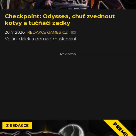
Checkpoint: Odyssea, chuť zvednout
kotvy a tučňáčí zadky
20. 7. 2026
|
REDAKCE GAMES.CZ
|
Volání dálek a domácí maskování
PREMIUM
Z REDAKCE