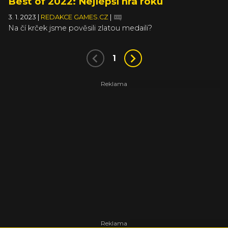
Best of 2022: Nejlepší hra roku
3. 1. 2023
|
REDAKCE GAMES.CZ
|
Na čí krček jsme pověsili zlatou medaili?
1