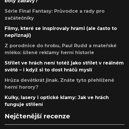
boty zábavy?
Série Final Fantasy: Průvodce a rady pro
začátečníky
Filmy, které se inspirovaly hrami (ale často to
nepřiznají)
Z porodnice do hrobu, Paul Rudd a mateřské
mléko: šílené reklamy herní historie
Střílet ve hrách není totéž jako střílet v reálném
světě – i když si to dost hráčů myslí
Hrůza devětkrát jinak. Znáte tyto přehlížené
herní horory?
Kulky, lasery i optické klamy: Jak ve hrách
funguje střílení
Nejčtenější recenze