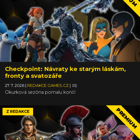
Checkpoint: Návraty ke starým láskám,
fronty a svatozáře
27. 7. 2026
|
REDAKCE GAMES.CZ
|
Okurková sezóna pomalu končí
PREMIUM
Z REDAKCE