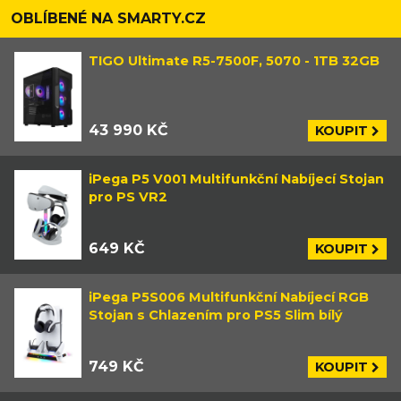
OBLÍBENÉ NA SMARTY.CZ
TIGO Ultimate R5-7500F, 5070 - 1TB 32GB
43 990 KČ
KOUPIT
iPega P5 V001 Multifunkční Nabíjecí Stojan
pro PS VR2
649 KČ
KOUPIT
iPega P5S006 Multifunkční Nabíjecí RGB
Stojan s Chlazením pro PS5 Slim bílý
749 KČ
KOUPIT