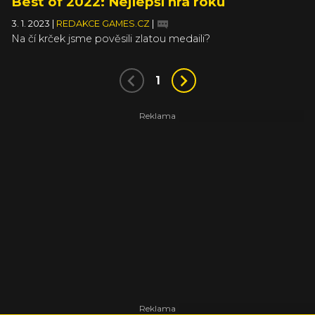
Best of 2022: Nejlepší hra roku
3. 1. 2023
|
REDAKCE GAMES.CZ
|
Na čí krček jsme pověsili zlatou medaili?
1