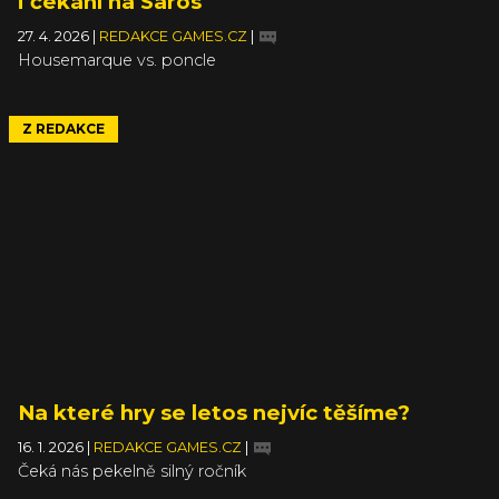
i čekání na Saros
27. 4. 2026
|
REDAKCE GAMES.CZ
|
Housemarque vs. poncle
Z REDAKCE
Na které hry se letos nejvíc těšíme?
16. 1. 2026
|
REDAKCE GAMES.CZ
|
Čeká nás pekelně silný ročník