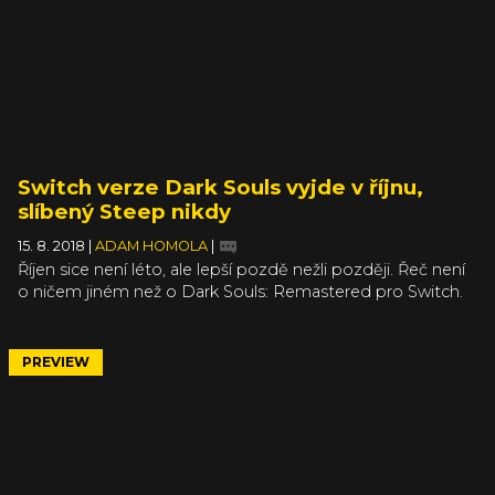
Switch verze Dark Souls vyjde v říjnu,
slíbený Steep nikdy
15. 8. 2018
|
ADAM HOMOLA
|
Říjen sice není léto, ale lepší pozdě nežli později. Řeč není
o ničem jiném než o Dark Souls: Remastered pro Switch.
Vydání hry jsme očekávali společně s dalšími verzemi,
které vyšly na PC, PS4 a Xbox One už v květnu. Nakonec
se dočkáme až 19. října, kdy se vedle hry samotné dostane
PREVIEW
na trh také figurka amiibo Solaire of Astora.