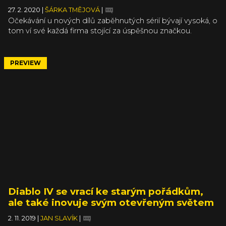
27. 2. 2020
|
ŠÁRKA TMĚJOVÁ
|
Očekávání u nových dílů zaběhnutých sérií bývají vysoká, o
tom ví své každá firma stojící za úspěšnou značkou.
Blizzard má z poslední doby zkušenosti s hromadou
negativních reakcí po oznámení Diabla Immortal i
zpackaném remaku Warcraftu 3, v případě Diabla 4 tedy
PREVIEW
volí velmi vstřícnou komunikační strategii. V čtvrtletním
blogu vývojářského týmu se dozvíme nejen novinky ze
Sanctuary, ale především to, jak Blizzard naslouchá
názorům svých hráčů.
Diablo IV se vrací ke starým pořádkům,
ale také inovuje svým otevřeným světem
2. 11. 2019
|
JAN SLAVÍK
|