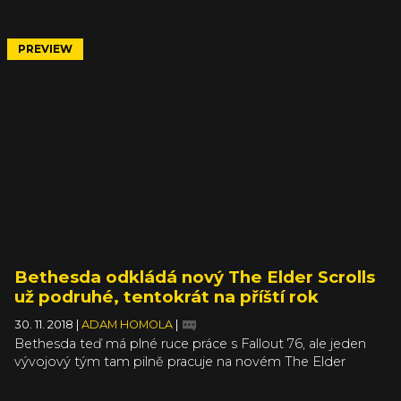
hororové a nadpřirozené, představuje ještě více
opovrženíhodnou společnost – podsvětí svobodného
města Novigradu. To je plné vrahů, gangsterů a
PREVIEW
náboženských fanatiků a za měšec zlaťáků si tam můžete
koupit cokoliv, čehož využívá zbrusu nová frakce.
Bethesda odkládá nový The Elder Scrolls
už podruhé, tentokrát na příští rok
30. 11. 2018
|
ADAM HOMOLA
|
Bethesda teď má plné ruce práce s Fallout 76, ale jeden
vývojový tým tam pilně pracuje na novém The Elder
Scrolls. Multiplatformní Blades spatří světlo světa až v
prvních měsících příštího roku. Původně jsme se hry měli