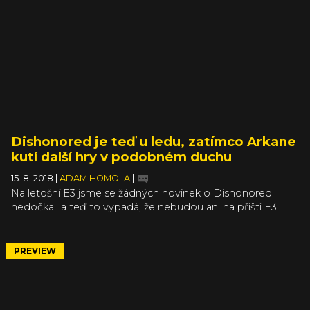
můžete podívat pod textem.
Dishonored je teď u ledu, zatímco Arkane
kutí další hry v podobném duchu
15. 8. 2018
|
ADAM HOMOLA
|
Na letošní E3 jsme se žádných novinek o Dishonored
nedočkali a teď to vypadá, že nebudou ani na příští E3.
Dishonored podle studia Arkane „odpočívá“, zatímco tým
pracuje na jiných projektech. Do Dunwallu se tedy jen tak
nepodíváme, nicméně neměli bychom ronit slzy – série
PREVIEW
není mrtvá a dříve či později by se vrátit mohla.