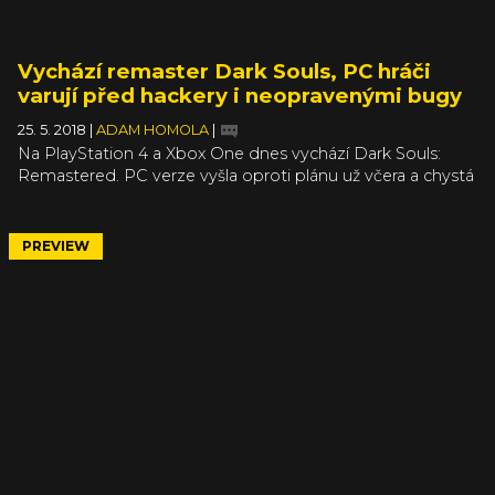
Vychází remaster Dark Souls, PC hráči
varují před hackery i neopravenými bugy
25. 5. 2018
|
ADAM HOMOLA
|
Na PlayStation 4 a Xbox One dnes vychází Dark Souls:
Remastered. PC verze vyšla oproti plánu už včera a chystá
se ještě verze hry pro Switch, kterou vydavatel nedávno
odložil z května na léto. Remasterovaná verze hry se
může pochlubit několika novotami, nicméně navzdory
PREVIEW
všem snahám vývojářů je řada hráčů nespokojená.