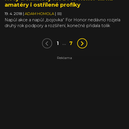
amatéry i ostřílené profíky
19. 4. 2018
|
ADAM HOMOLA
|
Napůl akce a napůl „bojovka“ For Honor nedávno rozjela
druhý rok podpory a rozšíření, konečně přidala tolik
potřebné dedikované servery a novým bezplatným
updatem cílí jak na nováčky, tak veterány. Ubisoft totiž do
hry přidal nový tréninkový mód. Ten je součástí páté
1
…
7
sezóny a zcela nahrazuje předchozí systém tutoriálu.