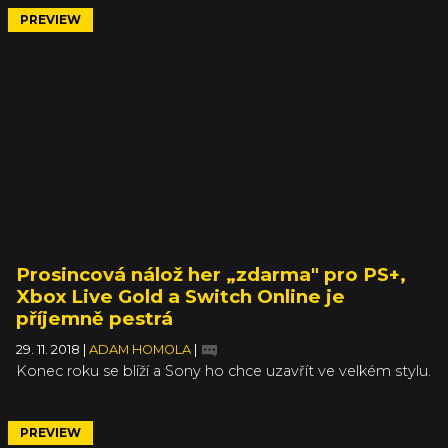
dočkat už letos na podzim, jen aby ji vývojáři odložili na
PREVIEW
„ještě letos“, což už nyní také neplatí.
Prosincová nálož her „zdarma" pro PS+,
Xbox Live Gold a Switch Online je
příjemně pestrá
29. 11. 2018
|
ADAM HOMOLA
|
Konec roku se blíží a Sony ho chce uzavřít ve velkém stylu.
Minimálně tedy pro předplatitele služby PlayStation Plus,
kterým už za pár dnů nadělí dva hodně povedené kousky.
Prosincovým titulům pro PS+ totiž vévodí výborný horor
PREVIEW