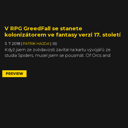
V RPG GreedFall se stanete
kolonizátorem ve fantasy verzi 17. století
3. 7. 2018
|
PATRIK HAJDA
|
Když jsem ze zvědavosti zavítal na kartu vývojářů ze
studia Spiders, musel jsem se pousmát. Of Orcs and
Men za pět, Mars: War Logs za pět, Bound by Flame za
pět, Technomancer za pět… Průměrná RPG jsou zjevně
hlavní devízou studia. Na druhou stranu se nemusí tolik
PREVIEW
snažit, aby překročili vlastní stín. Povede se jim konečně
zabodovat s nadějně vypadajícím (opět) RPG GreedFall?