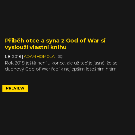
Příběh otce a syna z God of War si
vyslouží vlastní knihu
1. 8. 2018
|
ADAM HOMOLA
|
Rok 2018 ještě není u konce, ale už teď je jasné, že se
dubnový God of War řadí k nejlepším letošním hrám.
Jestliže vás příběh Krata a Atrea zaujal a chtěli byste víc,
počkáte si na plnohodnotné pokračování nejspíš několik
let. Menší nášup dostanete ale už letos, byť tedy ne ve
PREVIEW
formě hry. Na trh totiž dorazí kniha God of War.