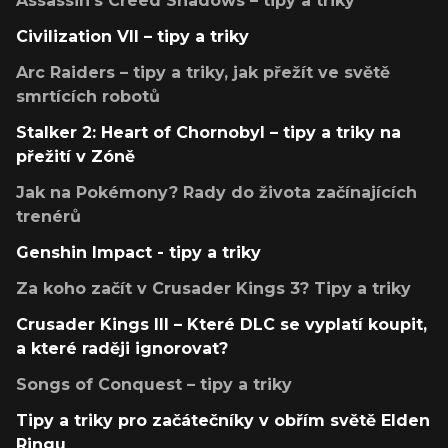
Assassin's Creed Shadows – tipy a triky
Civilization VII – tipy a triky
Arc Raiders – tipy a triky, jak přežít ve světě
smrtících robotů
Stalker 2: Heart of Chornobyl – tipy a triky na
přežití v Zóně
Jak na Pokémony? Rady do života začínajících
trenérů
Genshin Impact - tipy a triky
Za koho začít v Crusader Kings 3? Tipy a triky
Crusader Kings III – Které DLC se vyplatí koupit,
a které raději ignorovat?
Songs of Conquest – tipy a triky
Tipy a triky pro začátečníky v obřím světě Elden
Ringu