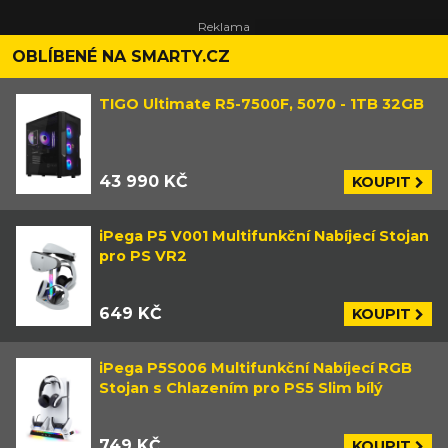
OBLÍBENÉ NA SMARTY.CZ
TIGO Ultimate R5-7500F, 5070 - 1TB 32GB
43 990 KČ
KOUPIT
iPega P5 V001 Multifunkční Nabíjecí Stojan
pro PS VR2
649 KČ
KOUPIT
iPega P5S006 Multifunkční Nabíjecí RGB
Stojan s Chlazením pro PS5 Slim bílý
749 KČ
KOUPIT