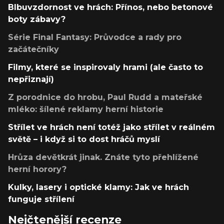
Blbuvzdornost ve hrách: Přínos, nebo betonové
boty zábavy?
Série Final Fantasy: Průvodce a rady pro
začátečníky
Filmy, které se inspirovaly hrami (ale často to
nepřiznají)
Z porodnice do hrobu, Paul Rudd a mateřské
mléko: šílené reklamy herní historie
Střílet ve hrách není totéž jako střílet v reálném
světě – i když si to dost hráčů myslí
Hrůza devětkrát jinak. Znáte tyto přehlížené
herní horory?
Kulky, lasery i optické klamy: Jak ve hrách
funguje střílení
Nejčtenější recenze