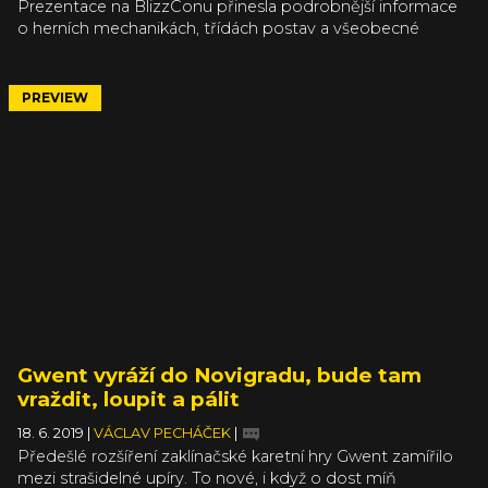
Prezentace na BlizzConu přinesla podrobnější informace
o herních mechanikách, třídách postav a všeobecné
filozofii chystaného akčního RPG. Zatím to vypadá na
tísnivou atmosféru z jedničky, itemizaci a herní systémy z
dvojky a pocitové zpracování boje z trojky. A to by byla
PREVIEW
paráda.
Gwent vyráží do Novigradu, bude tam
vraždit, loupit a pálit
18. 6. 2019
|
VÁCLAV PECHÁČEK
|
Předešlé rozšíření zaklínačské karetní hry Gwent zamířilo
mezi strašidelné upíry. To nové, i když o dost míň