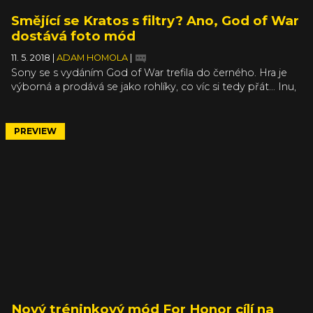
Smějící se Kratos s filtry? Ano, God of War
dostává foto mód
11. 5. 2018
|
ADAM HOMOLA
|
Sony se s vydáním God of War trefila do černého. Hra je
výborná a prodává se jako rohlíky, co víc si tedy přát… Inu,
třeba pořádný Photo Mode. Ten ve hře při vydání nebyl,
přitom jde o jeden z nejlépe vypadajících titulů
současnosti. Vývojáři ale naštěstí nelení, a i když to nestihli
PREVIEW
do vydání, přidávají Photo Mode alespoň teď.
Nový tréninkový mód For Honor cílí na