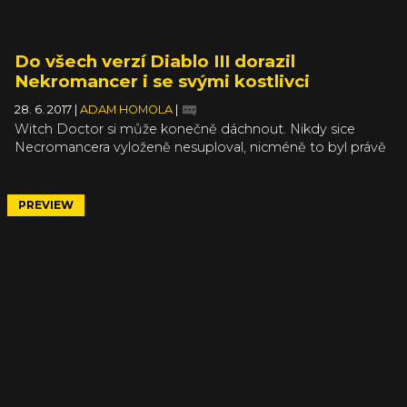
Do všech verzí Diablo III dorazil
Nekromancer i se svými kostlivci
28. 6. 2017
|
ADAM HOMOLA
|
Witch Doctor si může konečně dáchnout. Nikdy sice
Necromancera vyloženě nesuploval, nicméně to byl právě
on, kdo byl k jedné z nejoblíbenějších postav z dvojky
přirovnáván. Trvalo to několik dlouhých let (Diablo III vyšlo
už v roce 2012), ale teď je starý známý vyvolávač kostlivců
PREVIEW
s oblibou ve vybuchování mrtvol konečně zpátky.