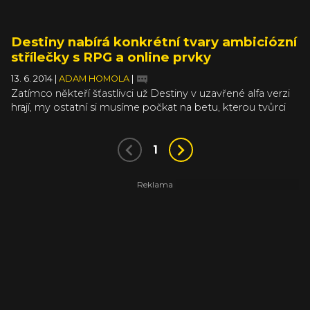
Destiny nabírá konkrétní tvary ambiciózní
střílečky s RPG a online prvky
13. 6. 2014
|
ADAM HOMOLA
|
Zatímco někteří šťastlivci už Destiny v uzavřené alfa verzi
hrají, my ostatní si musíme počkat na betu, kterou tvůrci
spustí 17. července. Nebo pak na vydání hry 9. září. Mezitím
nás vývojáři z Bungie zasypávají konkrétními a jasnými
informacemi o tom, jak bude hra fungovat, jakou bude mít
1
strukturu a jak se to bude celé hrát. Minule jsme si
představili aktivity a dnes nám v novém videu Jason
Jones, spoluzakladatel Bungie, vysvětlí fůru dalších detailů.