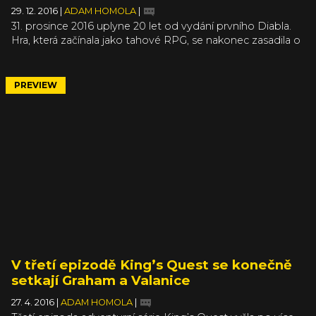
29. 12. 2016
|
ADAM HOMOLA
|
31. prosince 2016 uplyne 20 let od vydání prvního Diabla.
Hra, která začínala jako tahové RPG, se nakonec zasadila o
vytvoření nového žánru hack & slash RPG, a dočkala se
dvou úspěšných pokračování. Vývojáři z Blizzardu se už o
oslavách kulatého výročí rozpovídali na letošním
PREVIEW
BlizzConu, ale teď prozradili, že se nebude „slavit“ jen v
Diablo III, ale i v dalších hrách od Blizzardu.
V třetí epizodě King’s Quest se konečně
setkají Graham a Valanice
27. 4. 2016
|
ADAM HOMOLA
|