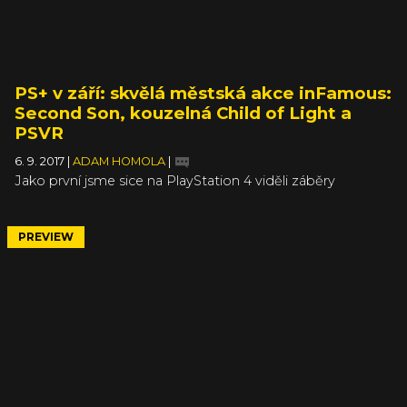
PS+ v září: skvělá městská akce inFamous:
Second Son, kouzelná Child of Light a
PSVR
6. 9. 2017
|
ADAM HOMOLA
|
Jako první jsme sice na PlayStation 4 viděli záběry
z Killzone: Shadow Fall, ale trailer na inFamous: Second
Son na sebe nenechal dlouho čekat. Jedna z prvních her,
kterou nám tehdy Sony při oznámení PlayStation 4
PREVIEW
ukázala, bude v průběhu září zadarmo. Tedy lépe řečeno
„zadarmo“ pro všechny předplatitele služby PlayStation
Plus.