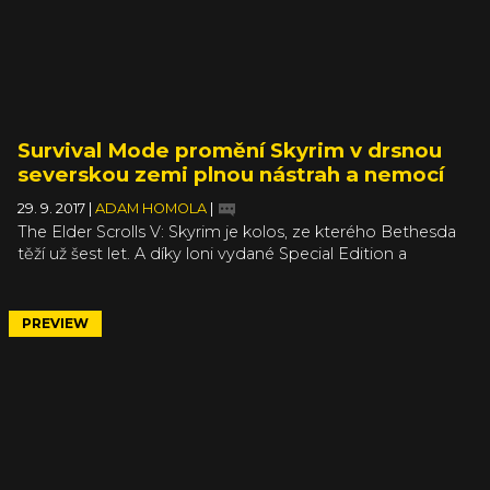
Survival Mode promění Skyrim v drsnou
severskou zemi plnou nástrah a nemocí
29. 9. 2017
|
ADAM HOMOLA
|
The Elder Scrolls V: Skyrim je kolos, ze kterého Bethesda
těží už šest let. A díky loni vydané Special Edition a
nedávnému Creation Clubu může aktivní život jednoho ze
svých nejpopulárnějších RPG natáhnout klidně na dalších
šest i více let. Důkazem toho může být i nedávno
PREVIEW
oznámený Survival Mode cílený na všechny hráče, kterým
se už původní Skyrim ohrál a hledají další výzvu.