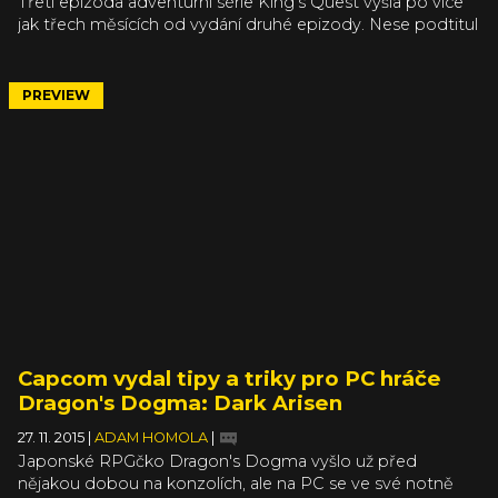
Třetí epizoda adventurní série King’s Quest vyšla po více
jak třech měsících od vydání druhé epizody. Nese podtitul
Once Upon a Climb a zájemci si ji mohou zakoupit na PC,
PlayStation 4, PlayStation 3, Xbox One a Xbox 360.
Majitelům season passu, nebo King’s Quest: The
PREVIEW
Complete Collection stačí podívat se do menu hry,
konkrétně do položky Chapters a novou epizodu začít
rovnou stahovat.
Capcom vydal tipy a triky pro PC hráče
Dragon's Dogma: Dark Arisen
27. 11. 2015
|
ADAM HOMOLA
|
Japonské RPGčko Dragon's Dogma vyšlo už před
nějakou dobou na konzolích, ale na PC se ve své notně