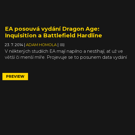
EA posouvá vydání Dragon Age:
Inquisition a Battlefield Hardline
23. 7. 2014
|
ADAM HOMOLA
|
V některých studiích EA mají napilno a nestíhají, ať už ve
větší či menší míře. Projevuje se to posunem data vydání
hned u dvojice her, ale ve výsledku to bude jen k dobru
věci - vývojáři budou mít víc času doladit poslední detaily
jak u Dragon Age: Inquisition, tak u Battlefield Hardline. S
PREVIEW
Dragon Age: Inquisition se původně počítalo na říjen, ale
nové datum vydání je 21. listopadu. Několikatýdenní posun
tak moc nebolí.