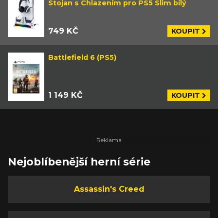
Stojan s Chlazením pro PS5 Slim bílý
749 KČ
KOUPIT
Battlefield 6 (PS5)
1 149 KČ
KOUPIT
Nejoblíbenější herní série
Assassin's Creed