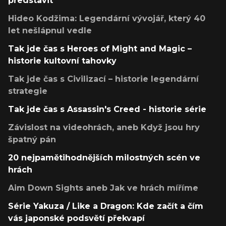
představit
Hideo Kodžima: Legendární vývojář, který 40
let nešlápnul vedle
Tak jde čas s Heroes of Might and Magic –
historie kultovní tahovky
Tak jde čas s Civilizací – historie legendární
strategie
Tak jde čas s Assassin's Creed - historie série
Závislost na videohrách, aneb Když jsou hry
špatný pán
20 nejpamětihodnějších milostných scén ve
hrách
Aim Down Sights aneb Jak ve hrách míříme
Série Yakuza / Like a Dragon: Kde začít a čím
vás japonské podsvětí překvapí