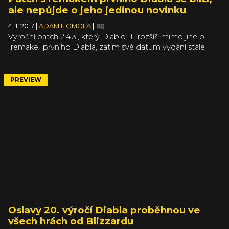
ale nepůjde o jeho jedinou novinku
4. 1. 2017
|
ADAM HOMOLA
|
Výroční patch 2.4.3., který Diablo III rozšíří mimo jiné o
„remake“ prvního Diabla, zatím své datum vydání stále
nemá, ale v novém videu si můžete na jedničku nad
rozpixelovanými záběry zavzpomínat. The Darkening of
Tristram, jak se tato vložená předělávka jedničky jmenuje,
PREVIEW
je bezpochyby tím hlavním tahákem nového patche, ale
není ani zdaleka jedinou novinkou, kterou si zanedlouho
budete moci vyzkoušet.
Oslavy 20. výročí Diabla proběhnou ve
všech hrách od Blizzardu