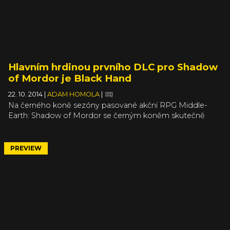
Hlavním hrdinou prvního DLC pro Shadow
of Mordor je Black Hand
22. 10. 2014
|
ADAM HOMOLA
|
Na černého koně sezóny pasované akční RPG Middle-
Earth: Shadow of Mordor se černým koněm skutečně
stalo a všem vytřelo zrak. Hra má rozhodně své chyby, ale
je více než povedená, jak uvádí Miloš v recenzi a dokládá
to i hodnocení na Metacritic. A jako každá úspěšná hra, i
PREVIEW
Shadow of Mordor se dočká celé sady nového obsahu.
Jedním z prvních kousků je DLC s názvem Power of
Shadow, ve kterém se podíváte na druhou stranu
barikády.