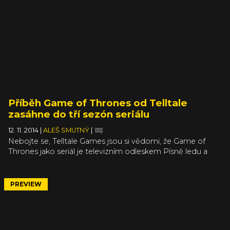
ukážou aktuální informace jako pravdivé.
Příběh Game of Thrones od Telltale
zasáhne do tří sezón seriálu
12. 11. 2014
|
ALEŠ SMUTNÝ
|
Nebojte se, Telltale Games jsou si vědomi, že Game of
Thrones jako seriál je televizním odleskem Písně ledu a
ohně. Ale vzhledem k tomu, že seriál zná víc lidí, rozhodli
se rozsah děje definovat právě skrze seriálové sezóny. Tím
spíš, že seriál si už nyní půjčuje motivy a zápletky z knih,
PREVIEW
které neodpovídají logice první sezóna = první kniha. Jak
už jsme spekulovali (a správně), ve středu dění stojí rod
Forresterů, jehož členové se nacházejí v nezáviděníhodné
situaci občanské války.