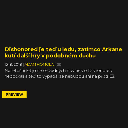
Dishonored je teď u ledu, zatímco Arkane
kutí další hry v podobném duchu
15. 8. 2018
|
ADAM HOMOLA
|
Na letošní E3 jsme se žádných novinek o Dishonored
nedočkali a teď to vypadá, že nebudou ani na příští E3.
Dishonored podle studia Arkane „odpočívá“, zatímco tým
pracuje na jiných projektech. Do Dunwallu se tedy jen tak
nepodíváme, nicméně neměli bychom ronit slzy – série
PREVIEW
není mrtvá a dříve či později by se vrátit mohla.