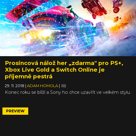
Prosincová nálož her „zdarma" pro PS+,
Xbox Live Gold a Switch Online je
příjemně pestrá
29. 11. 2018
|
ADAM HOMOLA
|
Konec roku se blíží a Sony ho chce uzavřít ve velkém stylu.
Minimálně tedy pro předplatitele služby PlayStation Plus,
kterým už za pár dnů nadělí dva hodně povedené kousky.
Prosincovým titulům pro PS+ totiž vévodí výborný horor
PREVIEW
SOMA a fajnová arkádová akce navenek se tvářící jako
závodní hra, Onrush.