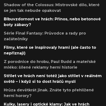
Shadow of the Colossus: Mistrovské dílo, které
se jen tak nebude opakovat
Blbuvzdornost ve hrách: Přínos, nebo betonové
boty zábavy?
Série Final Fantasy: Průvodce a rady pro
začátečníky
Filmy, které se inspirovaly hrami (ale často to
nepřiznají)
Z porodnice do hrobu, Paul Rudd a mateřské
mléko: šílené reklamy herní historie
Střílet ve hrách není totéž jako střílet v reálném
světě – i když si to dost hráčů myslí
Hrůza devětkrát jinak. Znáte tyto přehlížené
herní horory?
Kulky, lasery i optické klamy: Jak ve hrách