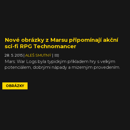
Nové obrázky z Marsu připomínají akční
sci-fi RPG Technomancer
28. 5. 2015
|
ALEŠ SMUTNÝ
|
Mars: War Logs byla typickým příkladem hry s velkým
potenciálem, dobrými nápady a mizerným provedením.
Snad se ale tvůrci ze Spiders poučili a ve svém návrat na
rudou planetu v titulu Technomancer napraví hříchy svého
vývojářského mládí. Že minimálně po vizuální stránce se
OBRÁZKY
bude nač těšit podtrhují tři nové obrázky, které zároveň
celkem výstižně vypichují hlavní pilíře hratelnosti, o něž se
chce hra opírat.