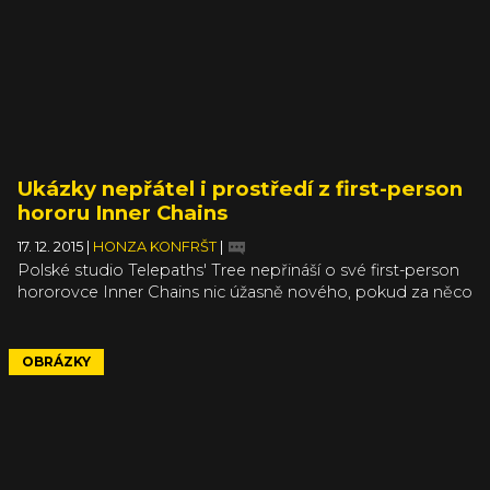
Ukázky nepřátel i prostředí z first-person
hororu Inner Chains
17. 12. 2015
|
HONZA KONFRŠT
|
Polské studio Telepaths' Tree nepřináší o své first-person
hororovce Inner Chains nic úžasně nového, pokud za něco
takového nepovažujete spojení s výrobcem
profesionálních herních periferií Ravcore. Při té příležitosti
ale tvůrci zveřejnili sadu obrázků ze hry, které, stejně jako
OBRÁZKY
zářijová upoutávka, vypadají pěkně.