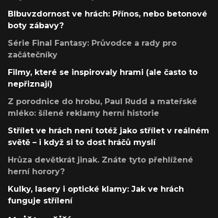
Blbuvzdornost ve hrách: Přínos, nebo betonové
boty zábavy?
Série Final Fantasy: Průvodce a rady pro
začátečníky
Filmy, které se inspirovaly hrami (ale často to
nepřiznají)
Z porodnice do hrobu, Paul Rudd a mateřské
mléko: šílené reklamy herní historie
Střílet ve hrách není totéž jako střílet v reálném
světě – i když si to dost hráčů myslí
Hrůza devětkrát jinak. Znáte tyto přehlížené
herní horory?
Kulky, lasery i optické klamy: Jak ve hrách
funguje střílení