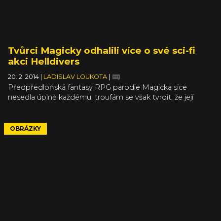
Tvůrci Magicky odhalili více o své sci-fi
akci Helldivers
20. 2. 2014
|
LADISLAV LOUKOTA
|
Předpředloňská fantasy RPG parodie Magicka sice
nesedla úplně každému, troufám se však tvrdit, že její
kooperativní hratelnost, svěží náhled na videoherní magii a
plagiátorský humor byly přesto kvalitami nemalého
významu. Po ještě ujetější Magicka: Vietnam se její švédští
OBRÁZKY
vývojáři z Arrowhead Game Studios vrhli na loni
oznámenou top-down sci-fi střílečku Helldivers. Po letním
mlhavém rozpisu hratelnosti o ní teď konečně přinášejí
více detailů.