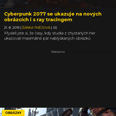
Cyberpunk 2077 se ukazuje na nových
obrázcích i s ray tracingem
21. 8. 2019
|
ŠÁRKA TMĚJOVÁ
|
Mysleli jste si, že časy, kdy studia z chystaných her
ukazovali maximálně pár nablýskaných obrázků
v měsíčních magazínech, jsou už dávno pryč? Tak to jste
se spletli! Sedm nových screenshotů uvolnil po oznámení
Cyberpunku 2077 na Google Stadia sám CD Projekt, se
dvěma dalšími přispěchala Nvidia, aby předvedla ray
tracing v praxi.
OBRÁZKY