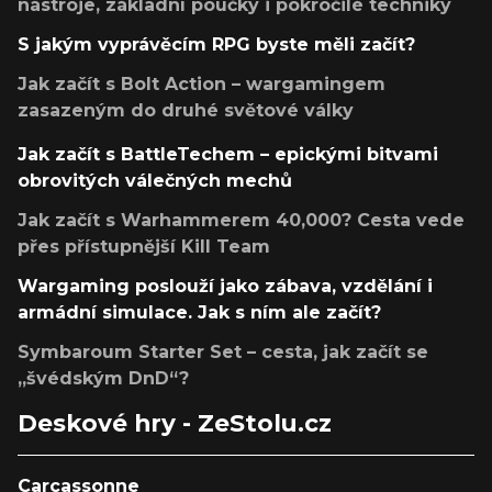
nástroje, základní poučky i pokročilé techniky
S jakým vyprávěcím RPG byste měli začít?
Jak začít s Bolt Action – wargamingem
zasazeným do druhé světové války
Jak začít s BattleTechem – epickými bitvami
obrovitých válečných mechů
Jak začít s Warhammerem 40,000? Cesta vede
přes přístupnější Kill Team
Wargaming poslouží jako zábava, vzdělání i
armádní simulace. Jak s ním ale začít?
Symbaroum Starter Set – cesta, jak začít se
„švédským DnD“?
Deskové hry - ZeStolu.cz
Carcassonne