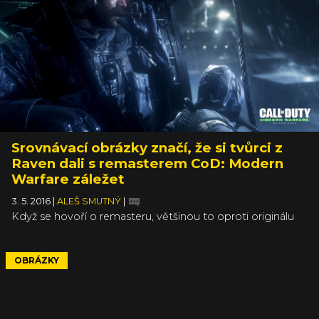
představili tři rozdílné kousky, včetně jejich funkcí.
Srovnávací obrázky značí, že si tvůrci z
Raven dali s remasterem CoD: Modern
Warfare záležet
3. 5. 2016
|
ALEŠ SMUTNÝ
|
Když se hovoří o remasteru, většinou to oproti originálu
znamená lehce vylepšenou grafiku, která ale stále
projevuje příznaky nezadržitelného stárnutí původního
titulu. Nicméně, v případě Call of Duty 4: Modern Warfare
OBRÁZKY
a její remasterované verze je vidět, že přestavbu hry vzali
vývojáři ze studia Raven Software od podlahy. Ukazuje to
přímé porovnání scén z původní a remasterované verze.