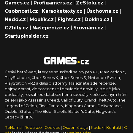
Games.cz
|
Profigamers.cz
|
ZeStolu.cz
|
Osobnosti.cz
|
Karaoketexty.cz
|
Úschovna.cz
|
Nedd.cz
|
Moulík.cz
|
Fights.cz
|
Dokina.cz
|
CZhity.cz
|
Našepeníze.cz
|
Srovnám.cz
|
StartupInsider.cz
Český herní web, který se soustředí na hry pro PC, PlayStation 5,
PlayStation 4, Xbox Series X, Xbox Series S, Nintendo Switch,
PlayStation VR2 a další platformy. Naleznete zde recenze,
dojmy z hraní, videorecenze i pravidelné novinky, stejně jako
podcasty, rozsáhlou databázi her a speciály k očekávaným hrám
ze sérií jako Assassin's Creed, Call of Duty, Grand Theft Auto, The
Legend of Zelda, Final Fantasy, Kingdom Come: Deliverance,
Diablo, Stalker, The Elder Scrolls, Baldur's Gate, Hogwart's
Legacy či FIFA.
Reklama
|
Redakce
|
Cookies
|
Osobní údaje
|
Kodex
|
Kontakt
|
O