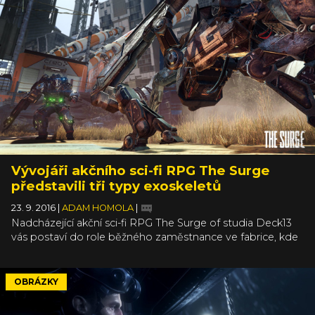
Vývojáři akčního sci-fi RPG The Surge
představili tři typy exoskeletů
23. 9. 2016
|
ADAM HOMOLA
|
Nadcházející akční sci-fi RPG The Surge of studia Deck13
vás postaví do role běžného zaměstnance ve fabrice, kde
se něco pokazilo. Jádrem hry jsou exoskelety a málokterý
z nich byl vytvořen pro souboje či válku. Všechny mají své
kořeny v průmyslu, ve výrobě, nebo byly používány pro
OBRÁZKY
manipulaci s těžkým, či toxickým materiálem. Sestava
jednotlivých částí „brnění“ je zde na vás a vývojáři teď