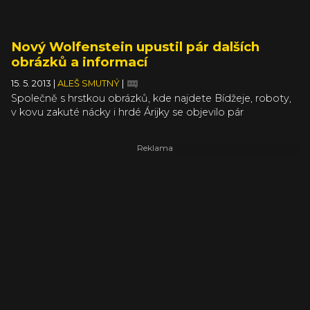
Nový Wolfenstein upustil pár dalších
obrázků a informací
15. 5. 2013
|
ALEŠ SMUTNÝ
|
Společně s hrstkou obrázků, kde najdete Bídžeje, roboty,
v kovu zakuté nácky i hrdé Árijky se objevilo pár
nových informací o chystaném FPS vznešeného chovu,
Wofenstein: The New Order. Víme tedy, že Třetí říše
nakonec v Druhé světové válce zvítězila díky neznámé
technologii. B.J. se v šedesátých letech vrací, aby nacisty
vrátil do stránek s nadpisem „Mimo provoz“ a proti němu
budou stát jak roboti nejrůznějšího stylu, tak i lidé.