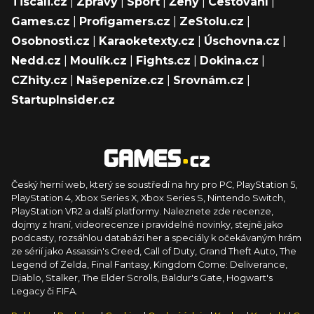
Tiscali.cz
|
Zprávy
|
Sport
|
Ženy
|
Cestování
|
Games.cz
|
Profigamers.cz
|
ZeStolu.cz
|
Osobnosti.cz
|
Karaoketexty.cz
|
Úschovna.cz
|
Nedd.cz
|
Moulík.cz
|
Fights.cz
|
Dokina.cz
|
CZhity.cz
|
Našepeníze.cz
|
Srovnám.cz
|
StartupInsider.cz
Český herní web, který se soustředí na hry pro PC, PlayStation 5,
PlayStation 4, Xbox Series X, Xbox Series S, Nintendo Switch,
PlayStation VR2 a další platformy. Naleznete zde recenze,
dojmy z hraní, videorecenze i pravidelné novinky, stejně jako
podcasty, rozsáhlou databázi her a speciály k očekávaným hrám
ze sérií jako Assassin's Creed, Call of Duty, Grand Theft Auto, The
Legend of Zelda, Final Fantasy, Kingdom Come: Deliverance,
Diablo, Stalker, The Elder Scrolls, Baldur's Gate, Hogwart's
Legacy či FIFA.