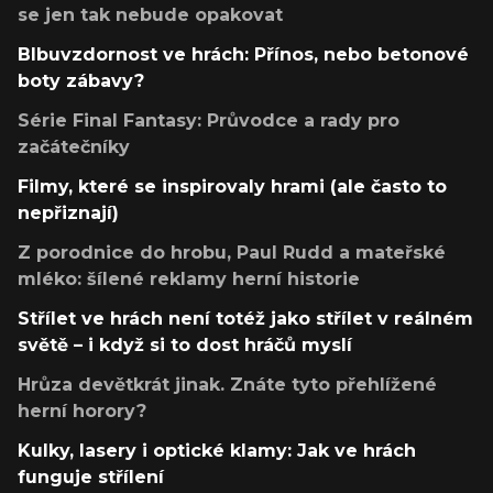
se jen tak nebude opakovat
Blbuvzdornost ve hrách: Přínos, nebo betonové
boty zábavy?
Série Final Fantasy: Průvodce a rady pro
začátečníky
Filmy, které se inspirovaly hrami (ale často to
nepřiznají)
Z porodnice do hrobu, Paul Rudd a mateřské
mléko: šílené reklamy herní historie
Střílet ve hrách není totéž jako střílet v reálném
světě – i když si to dost hráčů myslí
Hrůza devětkrát jinak. Znáte tyto přehlížené
herní horory?
Kulky, lasery i optické klamy: Jak ve hrách
funguje střílení