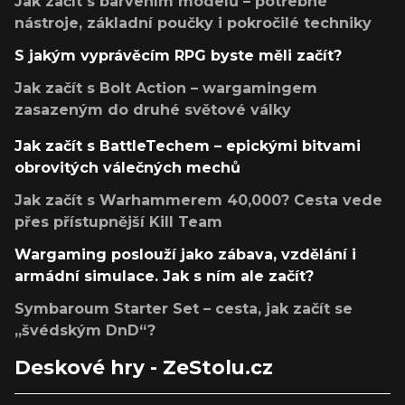
Jak začít s barvením modelů – potřebné
nástroje, základní poučky i pokročilé techniky
S jakým vyprávěcím RPG byste měli začít?
Jak začít s Bolt Action – wargamingem
zasazeným do druhé světové války
Jak začít s BattleTechem – epickými bitvami
obrovitých válečných mechů
Jak začít s Warhammerem 40,000? Cesta vede
přes přístupnější Kill Team
Wargaming poslouží jako zábava, vzdělání i
armádní simulace. Jak s ním ale začít?
Symbaroum Starter Set – cesta, jak začít se
„švédským DnD“?
Deskové hry - ZeStolu.cz