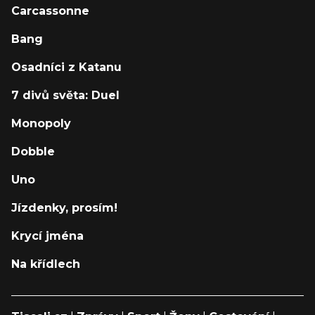
Carcassonne
Bang
Osadníci z Katanu
7 divů světa: Duel
Monopoly
Dobble
Uno
Jízdenky, prosím!
Krycí jména
Na křídlech