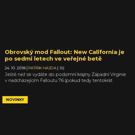
Obrovský mod Fallout: New California je
po sedmi letech ve veřejné betě
24. 10. 2018
|
PATRIK HAJDA
|
Ještě než se vydáte do podzimní krajiny Západní Virginie
v nadcházejícím Falloutu 76 (pokud tedy tentokrát
nevynecháte kvůli experimentování s multiplayerem),
můžete si dát úplně novou singleplayerovou hru
z milovaného postapokalyptického prostředí. Gigantický
NOVINKY
mod Fallout: New California pro Fallout: New Vegas je
konečně venku v celé své kráse. Ale vývoj ještě zdaleka
není u konce.