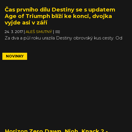
Čas prvního dílu Destiny se s updatem
Age of Triumph blíží ke konci, dvojka
vyjde asi v září
24. 3. 2017
|
ALEŠ SMUTNÝ
|
Za dva a půl roku urazila Destiny obrovský kus cesty. Od
zklamání, jehož jizvy se ve mně pořád ještě nezahojily, se
ambiciozní onlinovka od Bungie vypracovala ve
svébytnou, zábavnou hru, která se úspěšně blíží konci
NOVINKY
svého prvního cyklu, tedy ke konci obsahu vydávanému
pro první díl. Poslední update pro hru vyjde 28. března a
jmenuje se symbolicky Age of Triumph.
Horizon Zero Dawn, Nioh, Knack 2 -