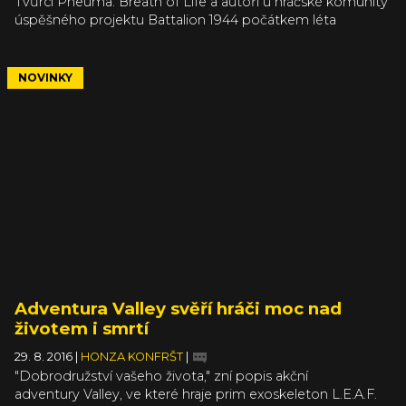
Tvůrci Pneuma: Breath of Life a autoři u hráčské komunity
úspěšného projektu Battalion 1944 počátkem léta
překvapivě oznámili ještě jeden titul, logickou
adventuru The Turing Test. Ta, jak bylo původně
slibeno, právě vyšla a vy se mžete pustit do řešení otázky,
NOVINKY
co odlišuje v myšlení člověka a stroj.
Adventura Valley svěří hráči moc nad
životem i smrtí
29. 8. 2016
|
HONZA KONFRŠT
|
"Dobrodružství vašeho života," zní popis akční
adventury Valley, ve které hraje prim exoskeleton L.E.A.F.