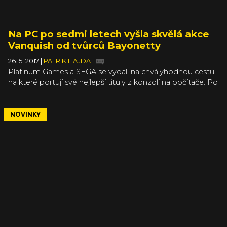
Na PC po sedmi letech vyšla skvělá akce
Vanquish od tvůrců Bayonetty
26. 5. 2017
|
PATRIK HAJDA
|
Platinum Games a SEGA se vydali na chvályhodnou cestu,
na které portují své nejlepší tituly z konzolí na počítače. Po
akčních titulech Nier: Automata a Bayonetta, které už mají
své místo na harddiscích našich počítačů, dnes vychází
akcí přetékající střílečka Vanquish, za kterou nestojí nikdo
NOVINKY
menší než tvůrce původního Resident Evil Shinji Mikami.