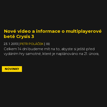
Nové video a informace o multiplayerové
betě Crysis 3
23. 1. 2013
|
PETR POLÁČEK
|
Celkem 14 dní budeme mít na to, abyste si ještě před
vydáním hry samotné, které je naplánováno na 21. února,
vyzkoušeli multiplayer Crysis 3. Betaverze bude dostupná
na PC, PS3 a X360 bez nutnosti se někam registrovat
nebo zapisovat a nabídne vám možnost vyzkoušet dva
NOVINKY
týmové režimy na dvou mapách.