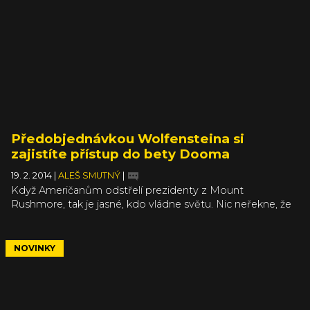
lunárnímu obzoru dlouhými skoky v nízké gravitaci.
Předobjednávkou Wolfensteina si
zajistíte přístup do bety Dooma
19. 2. 2014
|
ALEŠ SMUTNÝ
|
Když Američanům odstřelí prezidenty z Mount
Rushmore, tak je jasné, kdo vládne světu. Nic neřekne, že
vážně chcete, aby si lidé předobjednávali vaší hru tak, jako
slib, že v souvislosti s tím dostanou vstup do betatestu
Dooma. DOOMA! Má to jediný háček, nevíme co to za
NOVINKY
Dooma je, kdy má vyjít a kdy vlastně přijde beta.