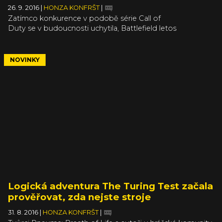
26. 9. 2016
|
HONZA KONFRŠT
|
Zatímco konkurence v podobě série Call of
Duty se v budoucnosti uchytila, Battlefield letos
zamíří opačným směrem. Mnozí si ale jistě vzpomenou na
to, že nějakých deset let nazpátek se do budoucnosti
podívali i v DICE s Battlefield 2142. Futuristický díl je sice
NOVINKY
oficiálně už mimo provoz, ale k dispozici je fanouškovská
předělávka, která války budoucnosti vrací.
Logická adventura The Turing Test začala
prověřovat, zda nejste stroje
31. 8. 2016
|
HONZA KONFRŠT
|