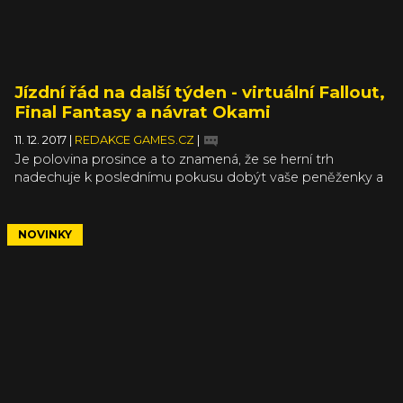
Jízdní řád na další týden - virtuální Fallout,
Final Fantasy a návrat Okami
11. 12. 2017
|
REDAKCE GAMES.CZ
|
Je polovina prosince a to znamená, že se herní trh
nadechuje k poslednímu pokusu dobýt vaše peněženky a
samozřejmě i pozornost. A pokud ještě čekáte, zda se
neobjeví nějaký nový titul, který získá post vaší osobní hry
roku, máte šanci už prakticky jen v tomto týdnu. Pár
NOVINKY
adeptů by to ještě bylo… Podívejte se sami v našem
Jízdním řádu, který pro vás namluvil a sestříhal Honza
Vondrášek.