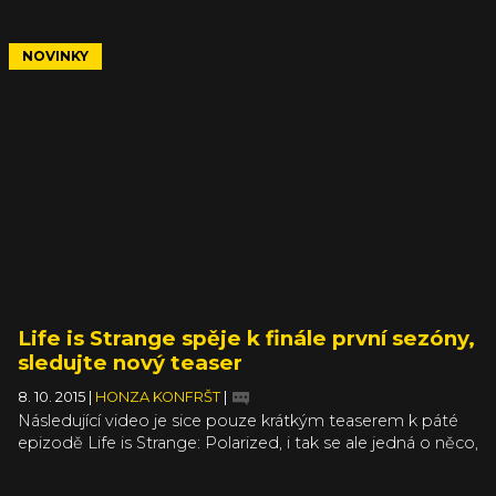
(Leap Effortlessly though Air Functionality). Ten vám
poskytuje nadlidskou rychlost a obratnost, ale především
vám propůjčí schopnost kontroly nad životem a smrtí
NOVINKY
všeho v okolí. A co je nejdůležitější – hra je již od 24. srpna
dostupná na PC, Xbox One a na PS4.
Life is Strange spěje k finále první sezóny,
sledujte nový teaser
8. 10. 2015
|
HONZA KONFRŠT
|
Následující video je sice pouze krátkým teaserem k páté
epizodě Life is Strange: Polarized, i tak se ale jedná o něco,
s čím vezmou zavděk jistě všichni fanoušci této adventurní
série. Video nám totiž potvrzuje dříve avizované datum