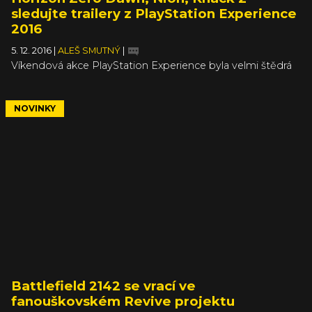
sledujte trailery z PlayStation Experience
2016
5. 12. 2016
|
ALEŠ SMUTNÝ
|
Víkendová akce PlayStation Experience byla velmi štědrá
co do nových videí s již oznámeným hrám. Ať už jde o
očekávané pecky jako Horizon Zero Dawn, samurajská
Nioh a nebo potichu vydaná free-to-play akce Let it Die,
NOVINKY
sledováním všech videí můžete strávit pár desítek minut.
Abyste je nemuseli složitě vyhledávat po jednom, najdete
je v našem článku pěkně pohromadě.
Battlefield 2142 se vrací ve
fanouškovském Revive projektu