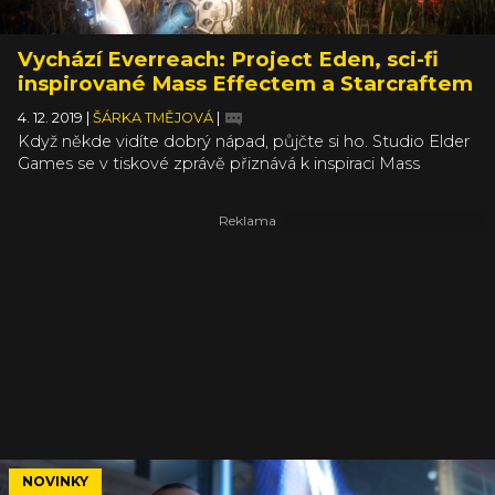
Vychází Everreach: Project Eden, sci-fi
inspirované Mass Effectem a Starcraftem
4. 12. 2019
|
ŠÁRKA TMĚJOVÁ
|
Když někde vidíte dobrý nápad, půjčte si ho. Studio Elder
Games se v tiskové zprávě přiznává k inspiraci Mass
Effectem, Destiny a Quantum Breakem, asi nejnápadnější
je ale podobnost hlavní hrdinky Nory Harwood Nově ze
Starcraftu. No, pokud s tím nebude mít problém právní
oddělení Blizzardu, mohlo by z Everreach: Project Eden
být docela zajímavé příběhové RPG.
NOVINKY