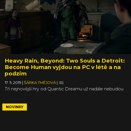
Heavy Rain, Beyond: Two Souls a Detroit:
Become Human vyjdou na PC v létě a na
podzim
17. 5. 2019
|
ŠÁRKA TMĚJOVÁ
|
Tři nejnovější hry od Quantic Dreamu už nadále nebudou
exkluzivitami pro PlayStation a konečně se podívají také
na vaše počítače. Aspoň v případě, že vám nevadí jejich
další exkluzivita, ta pro Epic Games Store. Už známe jejich
NOVINKY
data vydání a všechny tři se navíc dočkají bezplatných
dem, která vyjdou vždy přibližně o měsíc dřív než plná hra.