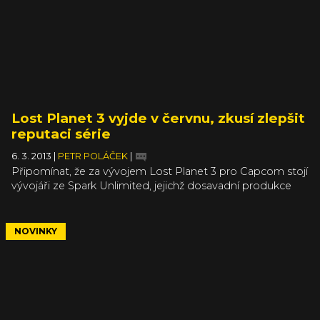
Lost Planet 3 vyjde v červnu, zkusí zlepšit
reputaci série
6. 3. 2013
|
PETR POLÁČEK
|
Připomínat, že za vývojem Lost Planet 3 pro Capcom stojí
vývojáři ze Spark Unlimited, jejichž dosavadní produkce
nevykazuje přílišné známky kvality, už se stalo koloritem.
Pro dnešek ho tedy dále nebudu rozvádět a spíše
upozorním na to, že Lost Planet 3 vyjde na PC, PS3 a
NOVINKY
X360 letos 28. června, jak dnes vypadlo z Capcomu
společně s novou sadou (ne zas tak špatně vypadajících)
obrázků a videem, které prezentuje seznámení hlavního
protagonisty Jima Peytona se Sněžnými piráty, podzemní
frakcí operující na planetě E.D.N. III.