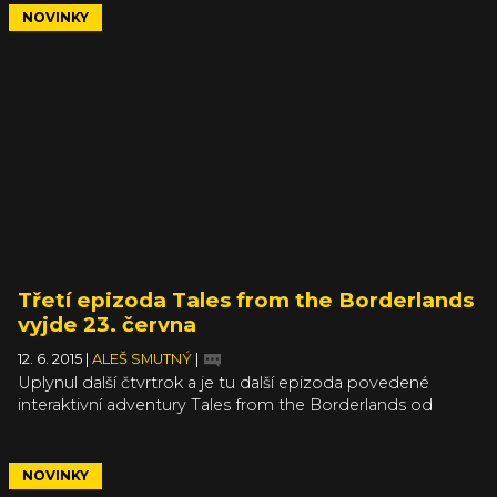
vydání velkého finále první sezóny. Life is Strange:
NOVINKY
Polarized vychází na PS3, PS4, Xbox 360, Xbox One a na
PC 20. října.
Třetí epizoda Tales from the Borderlands
vyjde 23. června
12. 6. 2015
|
ALEŠ SMUTNÝ
|
Uplynul další čtvrtrok a je tu další epizoda povedené
interaktivní adventury Tales from the Borderlands od
Telltale. Nese číslo 3 a jmenuje se Catch a Ride. Nemá asi
cenu opět opakovat, že Telltale se s Tales from the
Borderlands moc nemazlí a rozestupy mezi jednotlivými
NOVINKY
epizodami jsou absurdně velké. Kdo chce, ten si počká až