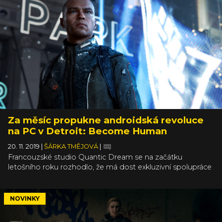
Za měsíc propukne androidská revoluce
na PC v Detroit: Become Human
20. 11. 2019
|
ŠÁRKA TMĚJOVÁ
|
Francouzské studio Quantic Dream se na začátku
letošního roku rozhodlo, že má dost exkluzivní spolupráce
se Sony a všechny svoje hry od roku 2010 konečně vydá i
na PC. Heavy Rain i Beyond: Two Souls si teď už můžete
zahrát klidně i ve 4K a s ultra grafickým nastavením, jako
NOVINKY
poslední lísteček do trojlístku tedy zbývá Detroit: Become
Human. Dorazí v prosinci a na úplně novém enginu.