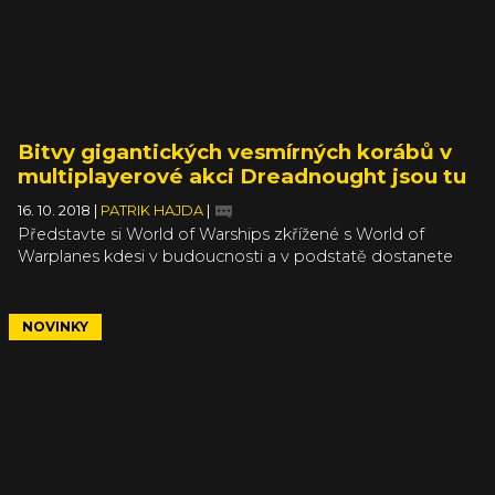
Bitvy gigantických vesmírných korábů v
multiplayerové akci Dreadnought jsou tu
16. 10. 2018
|
PATRIK HAJDA
|
Představte si World of Warships zkřížené s World of
Warplanes kdesi v budoucnosti a v podstatě dostanete
novinku Dreadnought. Obrovské vesmírné lodě se
navzdory své mohutnosti ladně houpou po obloze a
v efektních explozích posílají jedna druhou do věčných
NOVINKY
lovišť. Ne každá vesmírná hra s loděmi musí být simulace.
Dreadnought je čistá arkádová zábava.