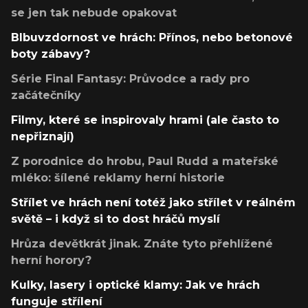
se jen tak nebude opakovat
Blbuvzdornost ve hrách: Přínos, nebo betonové
boty zábavy?
Série Final Fantasy: Průvodce a rady pro
začátečníky
Filmy, které se inspirovaly hrami (ale často to
nepřiznají)
Z porodnice do hrobu, Paul Rudd a mateřské
mléko: šílené reklamy herní historie
Střílet ve hrách není totéž jako střílet v reálném
světě – i když si to dost hráčů myslí
Hrůza devětkrát jinak. Znáte tyto přehlížené
herní horory?
Kulky, lasery i optické klamy: Jak ve hrách
funguje střílení