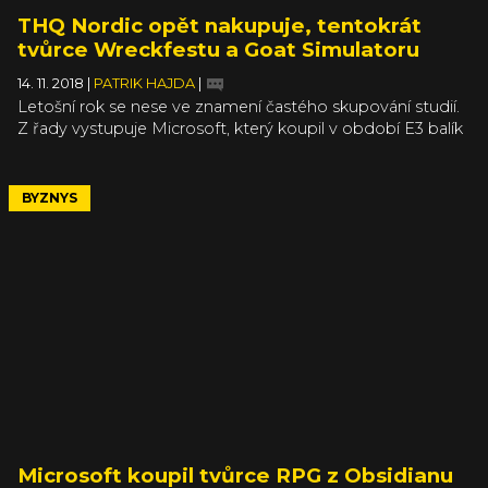
THQ Nordic opět nakupuje, tentokrát
tvůrce Wreckfestu a Goat Simulatoru
14. 11. 2018
|
PATRIK HAJDA
|
Letošní rok se nese ve znamení častého skupování studií.
Z řady vystupuje Microsoft, který koupil v období E3 balík
nezávislých vývojářů a před pár dny k nim přidal Obsidian
a inXile. Vydavatelství THQ Nordic také nelení. Letos
vzalo pod svá křídla giganta Koch Media, následně
BYZNYS
HandyGames, a dnes se k nim přidává dvojice Bugbear
Entertainment a Coffee Stain Studios.
Microsoft koupil tvůrce RPG z Obsidianu