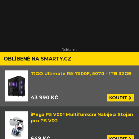
OBLÍBENÉ NA SMARTY.CZ
TIGO Ultimate R5-7500F, 5070 - 1TB 32GB
43 990 KČ
KOUPIT
iPega P5 V001 Multifunkční Nabíjecí Stojan
pro PS VR2
649 KČ
KOUPIT