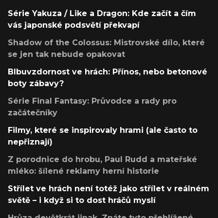
Série Yakuza / Like a Dragon: Kde začít a čím
vás japonské podsvětí překvapí
Shadow of the Colossus: Mistrovské dílo, které
se jen tak nebude opakovat
Blbuvzdornost ve hrách: Přínos, nebo betonové
boty zábavy?
Série Final Fantasy: Průvodce a rady pro
začátečníky
Filmy, které se inspirovaly hrami (ale často to
nepřiznají)
Z porodnice do hrobu, Paul Rudd a mateřské
mléko: šílené reklamy herní historie
Střílet ve hrách není totéž jako střílet v reálném
světě – i když si to dost hráčů myslí
Hrůza devětkrát jinak. Znáte tyto přehlížené