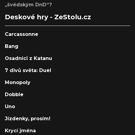
„švédským DnD“?
Deskové hry - ZeStolu.cz
Carcassonne
Bang
Osadníci z Katanu
7 divů světa: Duel
Monopoly
Dobble
Uno
Jízdenky, prosím!
Krycí jména