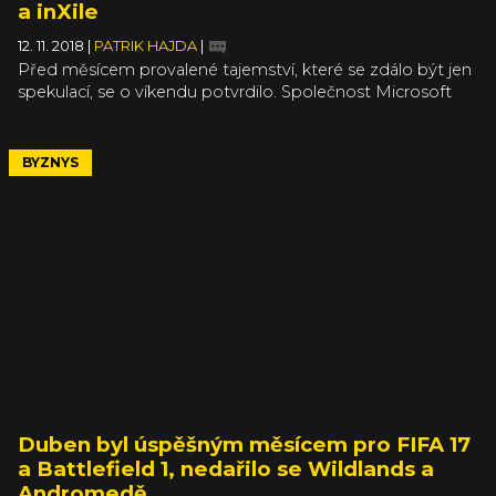
a inXile
12. 11. 2018
|
PATRIK HAJDA
|
Před měsícem provalené tajemství, které se zdálo být jen
spekulací, se o víkendu potvrdilo. Společnost Microsoft
skutečně koupila studio Obsidian Entertainment, tvůrce
dvou dílů oldschoolového RPG Pillars of Eternity a
opěvovaného Falloutu: New Vegas. Ale aby toho nebylo
BYZNYS
málo, překvapila ještě další akvizicí studia inXile
Entertainment, které znáte díky druhému Wastelandu,
Torment: Tides of Numenera a novince The Bard’s Tale IV:
Barrows Deep.
Duben byl úspěšným měsícem pro FIFA 17
a Battlefield 1, nedařilo se Wildlands a
Andromedě