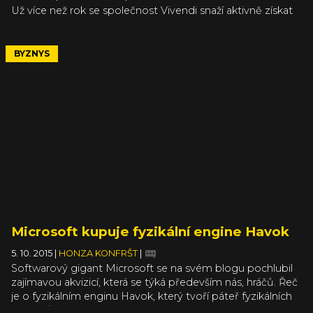
Už více než rok se společnost Vivendi snaží aktivně získat
kontrolu nad Ubisoftem. Yves Guillemot po první větší sérii
nákupů akcií Ubisoftu a Gameloftu pronesl poměrně
bojovnou řeč, která byla podle mnohých přitažená za
BYZNYS
vlasy. O rok později se nacházíme v situaci, kdy Vivendi
provedla nedávno nepřátelské převzetí Gameloftu (viz
článek) a vlastní 23 procent akcií Ubisoftu. Proto se čekalo,
že se Vivendi během každoročního setkání
akcionářů pokusí obsadit uvolněná místa ve správní radě
svými lidmi, aby mohla mít větší vliv na další směřování
firmy.
Microsoft kupuje fyzikální engine Havok
5. 10. 2015
|
HONZA KONFRŠT
|
Softwarový gigant Microsoft se na svém blogu pochlubil
zajímavou akvizicí, která se týká především nás, hráčů. Řeč
je o fyzikálním enginu Havok, který tvoří páteř fyzikálních
výpočtů více než 600 her včetně mnoha známých sérií