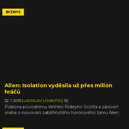
jako třeba Halo, The Elder Scrolls, Assassin's Creed, Call of
Duty či Uncharted.
BYZNYS
Alien: Isolation vyděsila už přes milion
hráčů
22. 1. 2015
|
LADISLAV LOUKOTA
|
Poklona původnímu Vetřelci Ridleyho Scotta a zároveň
snaha o inovování zaběhnutého hororového žánru Alien:
Isolation dle slov vydavatelů ze společnosti
Sega prodala milion kopií. S ohledem na vydání 7. října