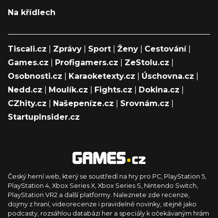
Na křídlech
Tiscali.cz
|
Zprávy
|
Sport
|
Ženy
|
Cestování
|
Games.cz
|
Profigamers.cz
|
ZeStolu.cz
|
Osobnosti.cz
|
Karaoketexty.cz
|
Úschovna.cz
|
Nedd.cz
|
Moulík.cz
|
Fights.cz
|
Dokina.cz
|
CZhity.cz
|
Našepeníze.cz
|
Srovnám.cz
|
StartupInsider.cz
Český herní web, který se soustředí na hry pro PC, PlayStation 5,
PlayStation 4, Xbox Series X, Xbox Series S, Nintendo Switch,
PlayStation VR2 a další platformy. Naleznete zde recenze,
dojmy z hraní, videorecenze i pravidelné novinky, stejně jako
podcasty, rozsáhlou databázi her a speciály k očekávaným hrám