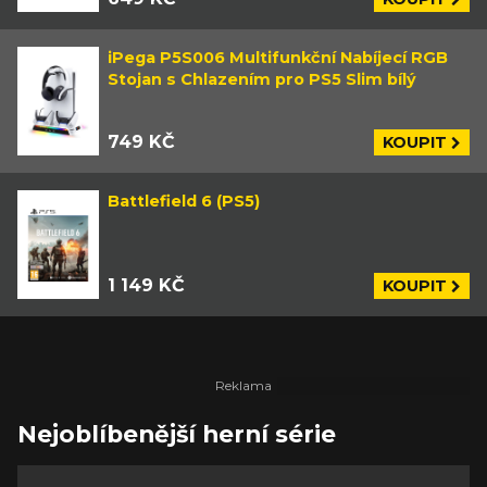
iPega P5S006 Multifunkční Nabíjecí RGB
Stojan s Chlazením pro PS5 Slim bílý
749 KČ
KOUPIT
Battlefield 6 (PS5)
1 149 KČ
KOUPIT
Nejoblíbenější herní série