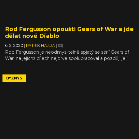
Rod Fergusson opouští Gears of War a jde
dělat nové Diablo
6. 2. 2020
|
PATRIK HAJDA
|
Rod Fergusson je neodmyslitelně spjatý se sérií Gears of
War, na jejíchž dílech nejprve spolupracoval a později je i
vedl. Nyní se rozhodl pro změnu a studio The Coalition,
kterému šéfuje, vymění za Blizzard a jeho Diablo.
BYZNYS