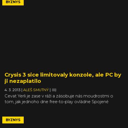
loňského roku tak hra magickou hranici překročila po
BYZNYS
zhruba třech a půl měsících na trhu.
Crysis 3 sice limitovaly konzole, ale PC by
ji nezaplatilo
4. 3. 2013
|
ALEŠ SMUTNÝ
|
Cevat Yerli je zase v ráži a zásobuje nás moudrostmi o
tom, jak jednoho dne free-to-play ovládne Spojené
národy a singleplayerový herní zážitek patří k latině,
blbounovi nejapnému a dalším mrtvým věcem. Tentokrát
se ale obrátil směrem ke kritikům Crysis 3, kterých nebylo
BYZNYS
tolik, ale o to byli asi hlasitější (Miloš, jak potvrdil ve své