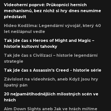
Videoherní poprvé: Průkopníci herních
mechanismů, bez nichž si hry dnes neumíme
představit
Hideo Kodžima: Legendární vývojář, který 40
let nešlápnul vedle
Tak jde čas s Heroes of Might and Magic –
historie kultovní tahovky
Tak jde čas s Civilizací – historie legendární
strategie
Tak jde čas s Assassin's Creed - historie série
Závislost na videohrách, aneb Když jsou hry
špatný pán
20 nejpamětihodnějších milostných scén ve
hrách
Aim Down Sights aneb Jak ve hrách míříme