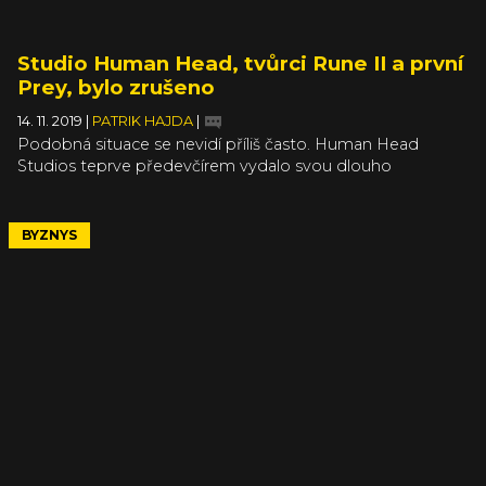
Studio Human Head, tvůrci Rune II a první
Prey, bylo zrušeno
14. 11. 2019
|
PATRIK HAJDA
|
Podobná situace se nevidí příliš často. Human Head
Studios teprve předevčírem vydalo svou dlouho
očekávanou akci Rune II, aby následně zničehonic bez
viditelných náznaků zavřelo krám. V minulosti došlo
k něčemu podobnému třeba se studiem Team Bondi,
BYZNYS
které nepřežilo vývoj L.A. Noire. V případě Human Head
Studios ale nejde o takovou tragédii. V článku se dočtete,
proč.