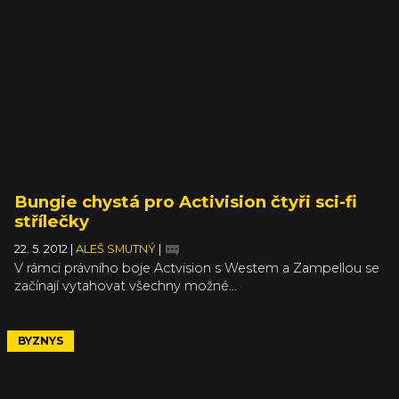
recenzi, mezi ně nepatří). Našel hned několik důvodů,
proč je Crysis 3 nejlepším dílem série... a proč nebyla ještě
lepší.
Bungie chystá pro Activision čtyři sci-fi
střílečky
22. 5. 2012
|
ALEŠ SMUTNÝ
|
V rámci právního boje Actvision s Westem a Zampellou se
začínají vytahovat všechny možné...
BYZNYS