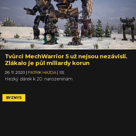
Tvůrci MechWarrior 5 už nejsou nezávislí.
Zlákalo je půl miliardy korun
26. 11. 2020
|
PATRIK HAJDA
|
Hezký dárek k 20. narozeninám
BYZNYS