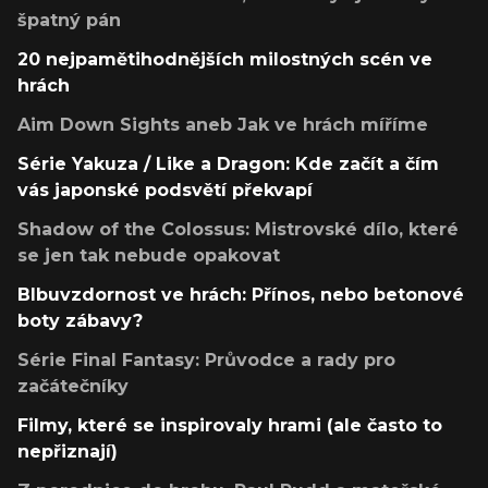
špatný pán
20 nejpamětihodnějších milostných scén ve
hrách
Aim Down Sights aneb Jak ve hrách míříme
Série Yakuza / Like a Dragon: Kde začít a čím
vás japonské podsvětí překvapí
Shadow of the Colossus: Mistrovské dílo, které
se jen tak nebude opakovat
Blbuvzdornost ve hrách: Přínos, nebo betonové
boty zábavy?
Série Final Fantasy: Průvodce a rady pro
začátečníky
Filmy, které se inspirovaly hrami (ale často to
nepřiznají)