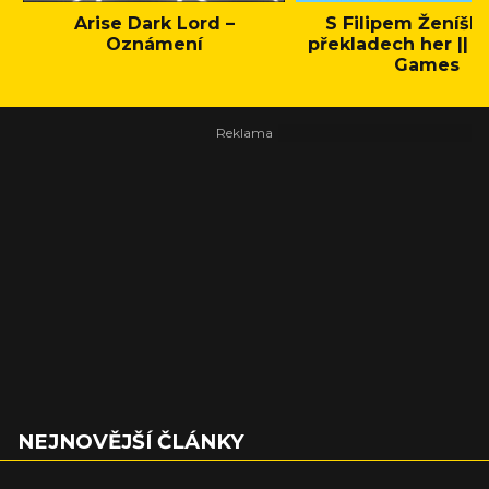
Arise Dark Lord –
S Filipem Ženíšk
Oznámení
překladech her || C
Games
NEJNOVĚJŠÍ ČLÁNKY