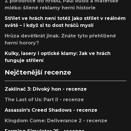
Z porodnice do hrobu, Paul Rudd a mateřské
mléko: šílené reklamy herní historie
Střílet ve hrách není totéž jako střílet v reálném
světě – i když si to dost hráčů myslí
Hrůza devětkrát jinak. Znáte tyto přehlížené
herní horory?
Kulky, lasery i optické klamy: Jak ve hrách
funguje střílení
Nejčtenější recenze
Zaklínač 3: Divoký hon - recenze
The Last of Us: Part II - recenze
Assassin's Creed Shadows - recenze
Kingdom Come: Deliverance 2 - recenze