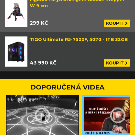
W 9 cm
299 KČ
KOUPIT
TIGO Ultimate R5-7500F, 5070 - 1TB 32GB
43 990 KČ
KOUPIT
DOPORUČENÁ VIDEA