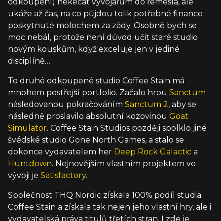
odkoupení) nekecat vývojářům do řemesla, ale
ukáže až čas, na co půjdou tolik potřebné finance
poskytnuté molochem za zády. Osobně bych se
moc nebál, protože není důvod učit staré studio
novým kouskům, když exceluje jen v jediné
disciplíně…
To druhé odkoupené studio Coffee Stain má
mnohem pestřejší portfolio. Začalo hrou
Sanctum
následovanou pokračováním
Sanctum 2
, aby se
následně proslavilo absolutní kozovinou
Goat
Simulator
. Coffee Stain Studios později spolklo jiné
švédské studio Gone North Games, a stalo se
dokonce vydavatelem her
Deep Rock Galactic
a
Huntdown
. Nejnovějším vlastním projektem ve
vývoji je
Satisfactory
.
Společnost THQ Nordic získala 100% podíl studia
Coffee Stain a získala tak nejen jeho vlastní hry, ale i
vydavatelská práva titulů třetích stran. I zde je