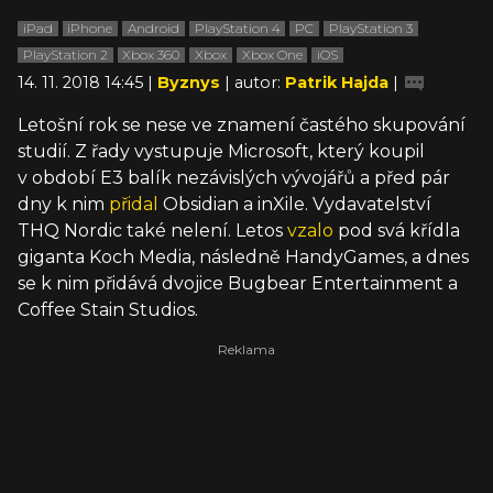
iPad
iPhone
Android
PlayStation 4
PC
PlayStation 3
PlayStation 2
Xbox 360
Xbox
Xbox One
iOS
14. 11. 2018 14:45 |
Byznys
| autor:
Patrik Hajda
|
Letošní rok se nese ve znamení častého skupování
studií. Z řady vystupuje Microsoft, který koupil
v období E3 balík nezávislých vývojářů a před pár
dny k nim
přidal
Obsidian a inXile. Vydavatelství
THQ Nordic také nelení. Letos
vzalo
pod svá křídla
giganta Koch Media, následně HandyGames, a dnes
se k nim přidává dvojice Bugbear Entertainment a
Coffee Stain Studios.