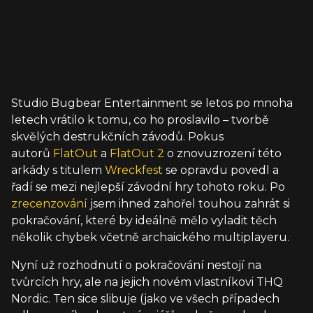
Studio Bugbear Entertainment se letos po mnoha
letech vrátilo k tomu, co ho proslavilo – tvorbě
skvělých destrukčních závodů. Pokus
autorů
FlatOut
a
FlatOut 2
o znovuzrození této
arkády s titulem
Wreckfest
se opravdu povedl a
řadí se mezi nejlepší závodní hry tohoto roku. Po
zrecenzování
jsem ihned zahořel touhou zahrát si
pokračování, které by ideálně mělo vyladit těch
několik chybek včetně archaického multiplayeru.
Nyní už rozhodnutí o pokračování nestojí na
tvůrcích hry, ale na jejich novém vlastníkovi THQ
Nordic. Ten sice slibuje (jako ve všech případech