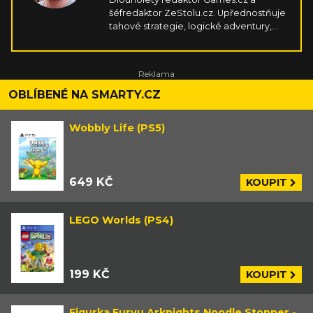
šéfredaktor ZeStolu.cz. Upřednostňuje
tahové strategie, logické adventury,
survivaly, simulátory, závody a cokoliv,
co vyplodí kreativní indie scéna. Hraje
na PC, PSku, Switchi, mobilu a Steam
Decku. V rámci stolních her miluje
příběhové koopy s kampaněmi a velmi
OBLÍBENÉ NA SMARTY.CZ
hutné strategie zavařující mozek.
Wobbly Life (PS5)
649 KČ
KOUPIT
LEGO Worlds (PS4)
199 KČ
KOUPIT
Figurka Furyu Arknights Noodle Stopper -