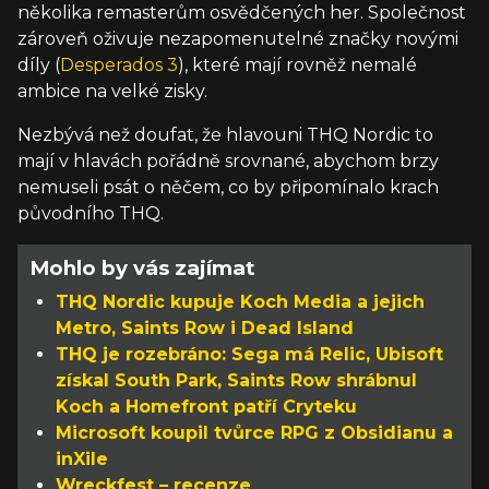
několika remasterům osvědčených her. Společnost
zároveň oživuje nezapomenutelné značky novými
díly (
Desperados 3
), které mají rovněž nemalé
ambice na velké zisky.
Nezbývá než doufat, že hlavouni THQ Nordic to
mají v hlavách pořádně srovnané, abychom brzy
nemuseli psát o něčem, co by připomínalo krach
původního THQ.
Mohlo by vás zajímat
THQ Nordic kupuje Koch Media a jejich
Metro, Saints Row i Dead Island
THQ je rozebráno: Sega má Relic, Ubisoft
získal South Park, Saints Row shrábnul
Koch a Homefront patří Cryteku
Microsoft koupil tvůrce RPG z Obsidianu a
inXile
Wreckfest – recenze