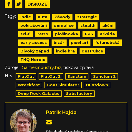
DISKUZE
Tagy:
Indie
auta
Závody
strategie
pokračování
demolice
stealth
akční
sci-fi
retro
plošinovka
FPS
arkáda
early access
bizár
pixel art
futuristická
Divoký západ
indie hra
destrukce
THQ Nordic
,
Zdroje:
Gamesindustry.biz
tisková zpráva
Hry:
FlatOut
FlatOut 2
Sanctum
Sanctum 2
Wreckfest
Goat Simulator
Huntdown
Deep Rock Galactic
Satisfactory
Patrik Hajda
Dlouholetý redaktor Games.cz a