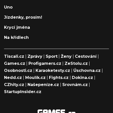
Uno
Jízdenky, prosím!
Krycí jména
Na křídlech
Tiscali.cz
|
Zprávy
|
Sport
|
Ženy
|
Cestování
|
Games.cz
|
Profigamers.cz
|
ZeStolu.cz
|
Osobnosti.cz
|
Karaoketexty.cz
|
Úschovna.cz
|
Nedd.cz
|
Moulík.cz
|
Fights.cz
|
Dokina.cz
|
CZhity.cz
|
Našepeníze.cz
|
Srovnám.cz
|
StartupInsider.cz