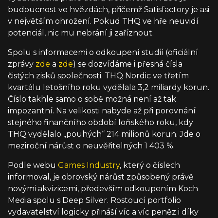
budoucnost ve hvězdách, přičemž Satisfactory je asi
v největším ohrožení. Pokud THQ ve hře neuvidí
potenciál, nic mu nebrání ji zaříznout.
Spolu s informacemi o odkoupení studií (oficiální
zprávy
zde
a
zde
) se dozvídáme i přesná čísla
čistých zisků společnosti. THQ Nordic ve třetím
kvartálu letošního roku vydělala 3,2 miliardy korun.
Číslo takhle samo o sobě možná není až tak
impozantní. Na velikosti nabyde až při porovnání
stejného finančního období loňského roku, kdy
THQ vydělalo „pouhých“ 214 milionů korun. Jde o
meziroční nárůst o neuvěřitelných 1 403 %.
Podle webu
Games Industry
, který o číslech
informoval, je obrovský nárůst způsobený právě
novými akvizicemi, především odkoupením Koch
Media spolu s Deep Silver. Rostoucí portfolio
vydavatelství logicky přináší víc a víc peněz i díky