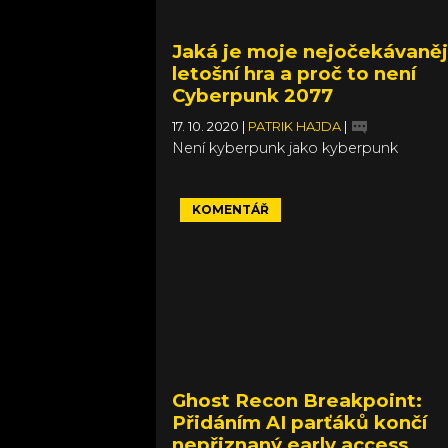
Jaká je moje nejočekávaněj
letošní hra a proč to není
Cyberpunk 2077
17. 10. 2020
|
PATRIK HAJDA
|
Není kyberpunk jako kyberpunk
KOMENTÁŘ
Ghost Recon Breakpoint:
Přidáním AI parťáků končí
nepřiznaný early access