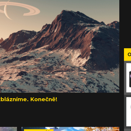
O
zblázníme. Konečně!