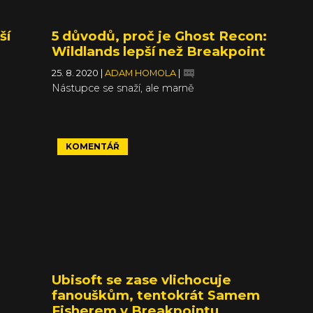
ší
5 důvodů, proč je Ghost Recon:
Wildlands lepší než Breakpoint
25. 8. 2020
|
ADAM HOMOLA
|
Nástupce se snaží, ale marně
KOMENTÁŘ
Ubisoft se zase vlichocuje
fanouškům, tentokrát Samem
Fisherem v Breakpointu