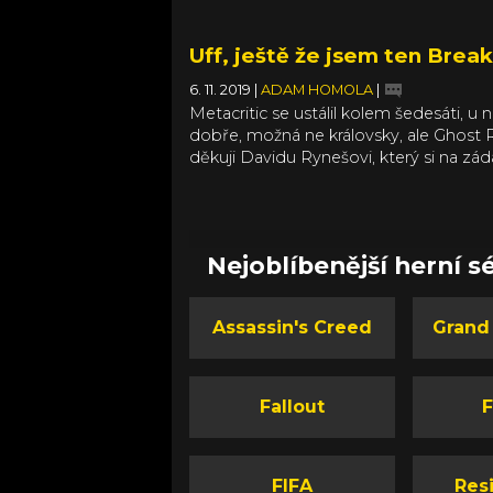
Uff, ještě že jsem ten Bre
6. 11. 2019
|
ADAM HOMOLA
|
Metacritic se ustálil kolem šedesáti, u 
dobře, možná ne královsky, ale Ghost
děkuji Davidu Rynešovi, který si na záda
příběh, stereotypní mise, uši trhající dab
obecnou monotónnost. Místo toho se p
Nejoblíbenější herní sé
Assassin's Creed
Grand
Fallout
F
FIFA
Resi