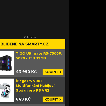
BLÍBENÉ NA SMARTY.CZ
TIGO Ultimate R5-7500F,
5070 - 1TB 32GB
43 990 KČ
KOUPIT
iPega P5 V001
Multifunkční Nabíjecí
Stojan pro PS VR2
649 KČ
KOUPIT