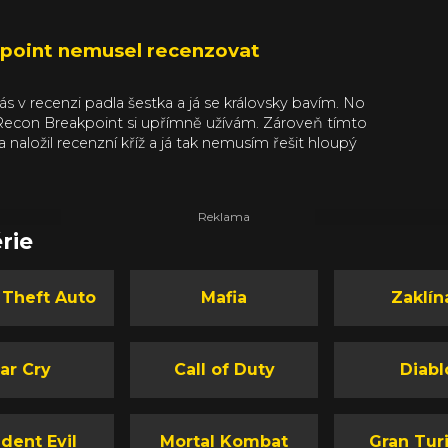
akpoint nemusel recenzovat
nás v recenzi padla šestka a já se královsky bavím. No
 Recon Breakpoint si upřímně užívám. Zároveň tímto
 naložil recenzní kříž a já tak nemusím řešit hloupý
ing, polovičaté survival prvky, triviální obtížnost a
rostě jen bavím. Víte proč? Protože mám čas a chuť.
rie
 Theft Auto
Mafia
Zaklín
ar Cry
Call of Duty
Diabl
dent Evil
Mortal Kombat
Gran Tur