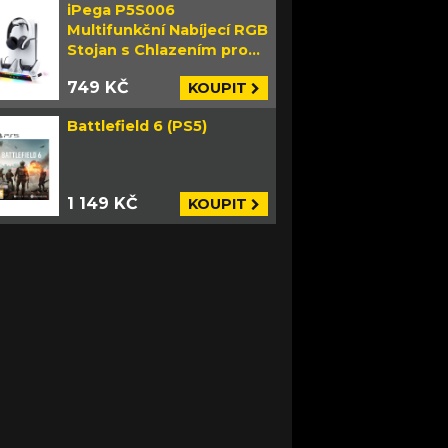
iPega P5S006
Multifunkční Nabíjecí RGB
Stojan s Chlazením pro
PS5 Slim bílý
749 KČ
KOUPIT
Battlefield 6 (PS5)
1 149 KČ
KOUPIT