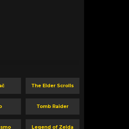
ač
The Elder Scrolls
o
Tomb Raider
ismo
Legend of Zelda