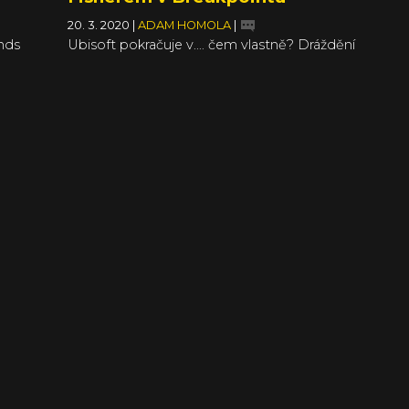
20. 3. 2020
|
ADAM HOMOLA
|
nds
Ubisoft pokračuje v.… čem vlastně? Dráždění
hada bosou nohou, nebo jen v zbytečném
pochlebování fanouškům? Popravdě je mi to
už docela jedno a nad nejnovějším teaserem
jen krčím rameny. Do napůl rozbitého a brzy
snad z podstatné části opraveného Ghost
Recon Breakpoint totiž přibude Sam Fisher.
Ano, už zase. Před pár lety si chudák Sam
odkroutil jednu misi v Bolívii a teď se přesouvá
do Auroy.