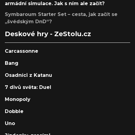
armádní simulace. Jak s ním ale začít?
Symbaroum Starter Set – cesta, jak začít se
„švédským DnD“?
Deskové hry - ZeStolu.cz
Carcassonne
Bang
Osadníci z Katanu
7 divů světa: Duel
Monopoly
Dobble
Uno