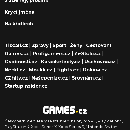
Jízdenky, prosím!
Krycí jména
Na křídlech
Tiscali.cz
|
Zprávy
|
Sport
|
Ženy
|
Cestování
|
Games.cz
|
Profigamers.cz
|
ZeStolu.cz
|
Osobnosti.cz
|
Karaoketexty.cz
|
Úschovna.cz
|
Nedd.cz
|
Moulík.cz
|
Fights.cz
|
Dokina.cz
|
CZhity.cz
|
Našepeníze.cz
|
Srovnám.cz
|
StartupInsider.cz
Český herní web, který se soustředí na hry pro PC, PlayStation 5,
PlayStation 4, Xbox Series X, Xbox Series S, Nintendo Switch,