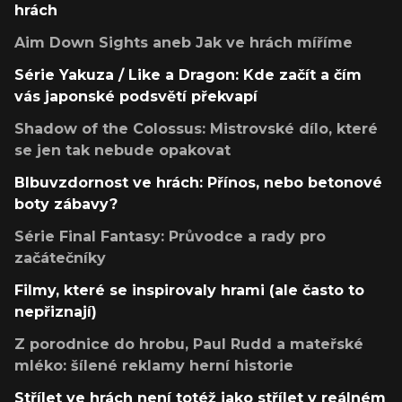
hrách
Aim Down Sights aneb Jak ve hrách míříme
Série Yakuza / Like a Dragon: Kde začít a čím
vás japonské podsvětí překvapí
Shadow of the Colossus: Mistrovské dílo, které
se jen tak nebude opakovat
Blbuvzdornost ve hrách: Přínos, nebo betonové
boty zábavy?
Série Final Fantasy: Průvodce a rady pro
začátečníky
Filmy, které se inspirovaly hrami (ale často to
nepřiznají)
Z porodnice do hrobu, Paul Rudd a mateřské
mléko: šílené reklamy herní historie
Střílet ve hrách není totéž jako střílet v reálném