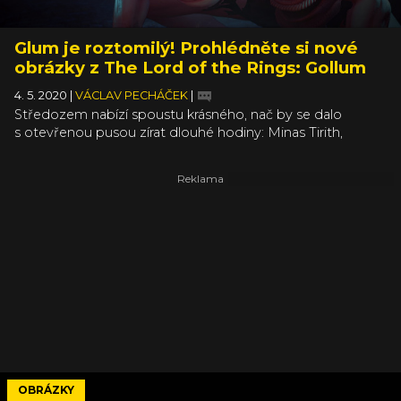
Glum je roztomilý! Prohlédněte si nové
obrázky z The Lord of the Rings: Gollum
4. 5. 2020
|
VÁCLAV PECHÁČEK
|
Středozem nabízí spoustu krásného, nač by se dalo
s otevřenou pusou zírat dlouhé hodiny: Minas Tirith,
Lothlórien, Třpytivé jeskyně, Arwen Undómiel. Na to
všechno si v The Lord of the Rings: Gollum můžete
nechat zajít chuť, protože to nejhezčí, co vám tahle stealth
adventura nabídne, je připlešatělý skrček prahnoucí po
jistém drobném zlatém šperku. Důkazem je sada nových
obrázků.
OBRÁZKY