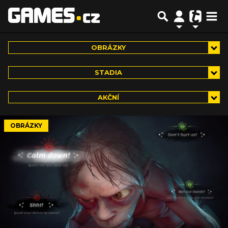
OBRÁZKY
STADIA
AKČNÍ
OBRÁZKY