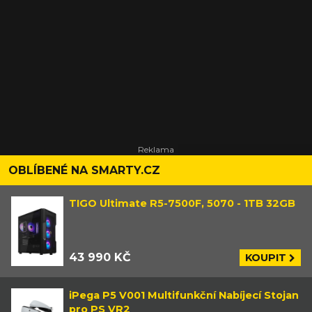
OBLÍBENÉ NA SMARTY.CZ
TIGO Ultimate R5-7500F, 5070 - 1TB 32GB
43 990 KČ
KOUPIT
iPega P5 V001 Multifunkční Nabíjecí Stojan
pro PS VR2