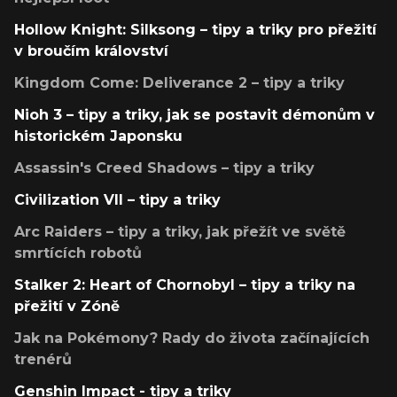
Hollow Knight: Silksong – tipy a triky pro přežití
v broučím království
Kingdom Come: Deliverance 2 – tipy a triky
Nioh 3 – tipy a triky, jak se postavit démonům v
historickém Japonsku
Assassin's Creed Shadows – tipy a triky
Civilization VII – tipy a triky
Arc Raiders – tipy a triky, jak přežít ve světě
smrtících robotů
Stalker 2: Heart of Chornobyl – tipy a triky na
přežití v Zóně
Jak na Pokémony? Rady do života začínajících
trenérů
Genshin Impact - tipy a triky