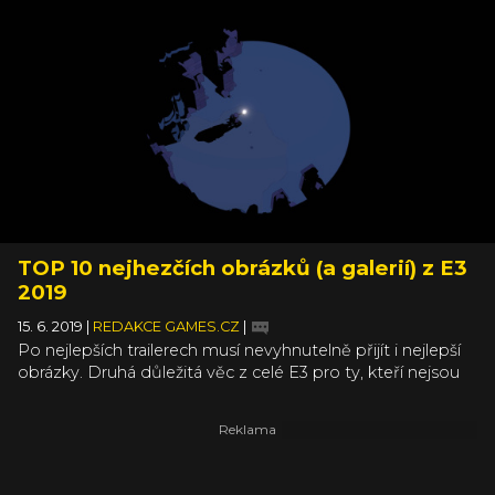
TOP 10 nejhezčích obrázků (a galerií) z E3
2019
15. 6. 2019
|
REDAKCE GAMES.CZ
|
Po nejlepších trailerech musí nevyhnutelně přijít i nejlepší
obrázky. Druhá důležitá věc z celé E3 pro ty, kteří nejsou
přímo na výstavišti a nemají možnost si alespoň některé
tituly vyzkoušet na vlastní kůži. Letos se toho urodilo
obzvláště hodně, proto jsme pro vás vybrali ty nejhezčí a
nejstylovější obrázky z celé E3.