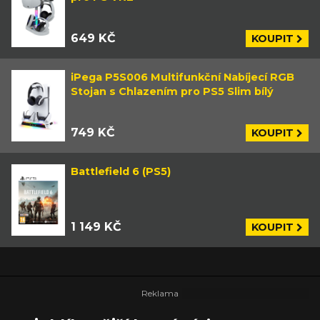
649 KČ
KOUPIT
iPega P5S006 Multifunkční Nabíjecí RGB
Stojan s Chlazením pro PS5 Slim bílý
749 KČ
KOUPIT
Battlefield 6 (PS5)
1 149 KČ
KOUPIT