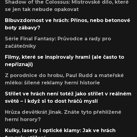
Shadow of the Colossus: Mistrovské dílo, které
se jen tak nebude opakovat
Blbuvzdornost ve hrách: Přínos, nebo betonové
boty zábavy?
Série Final Fantasy: Průvodce a rady pro
začátečníky
Filmy, které se inspirovaly hrami (ale často to
nepřiznají)
Z porodnice do hrobu, Paul Rudd a mateřské
mléko: šílené reklamy herní historie
Střílet ve hrách není totéž jako střílet v reálném
světě – i když si to dost hráčů myslí
Hrůza devětkrát jinak. Znáte tyto přehlížené
herní horory?
Kulky, lasery i optické klamy: Jak ve hrách