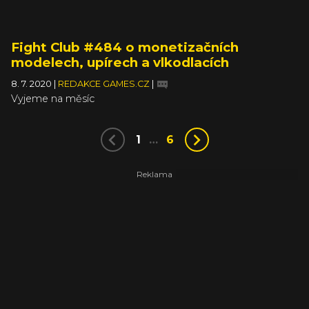
Fight Club #484 o monetizačních
modelech, upírech a vlkodlacích
8. 7. 2020
|
REDAKCE GAMES.CZ
|
Vyjeme na měsíc
1
…
6