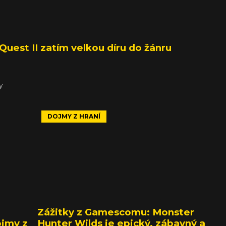
Quest II zatím velkou díru do žánru
y
DOJMY Z HRANÍ
Zážitky z Gamescomu: Monster
ojmy z
Hunter Wilds je epický, zábavný a