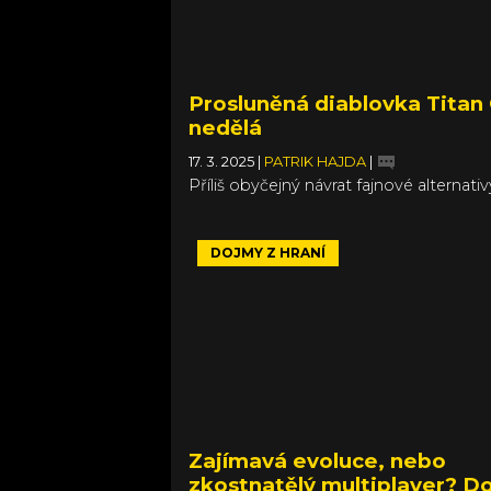
Prosluněná diablovka Titan 
nedělá
17. 3. 2025
|
PATRIK HAJDA
|
Příliš obyčejný návrat fajnové alternativ
DOJMY Z HRANÍ
Zajímavá evoluce, nebo
zkostnatělý multiplayer? D