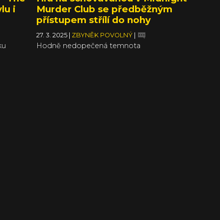
lu i
Murder Club se předběžným
přístupem střílí do nohy
27. 3. 2025
|
ZBYNĚK POVOLNÝ
|
ku
Hodně nedopečená temnota