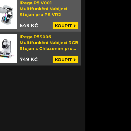
iPega P5 V001
Multifunkční Nabíjecí
Stojan pro PS VR2
649 KČ
KOUPIT
iPega P5S006
Multifunkční Nabíjecí RGB
Stojan s Chlazením pro
PS5 Slim bílý
749 KČ
KOUPIT