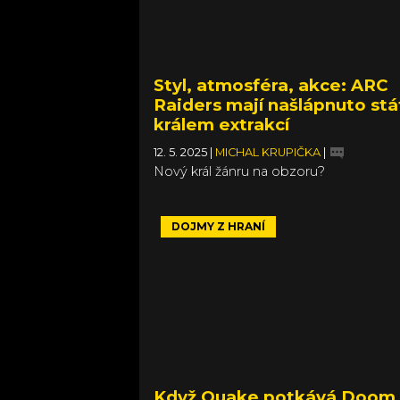
Styl, atmosféra, akce: ARC
Raiders mají našlápnuto stá
králem extrakcí
12. 5. 2025
|
MICHAL KRUPIČKA
|
Nový král žánru na obzoru?
DOJMY Z HRANÍ
Když Quake potkává Doom 