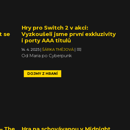
Hry pro Switch 2 v akci:
t se
Vyzkoušeli jsme první exkluzivity
i porty AAA titulů
14. 4. 2025
|
ŠÁRKA TMĚJOVÁ
|
Od Maria po Cyberpunk
DOJMY Z HRANÍ
– The
Hra na schovávanou v Midnight