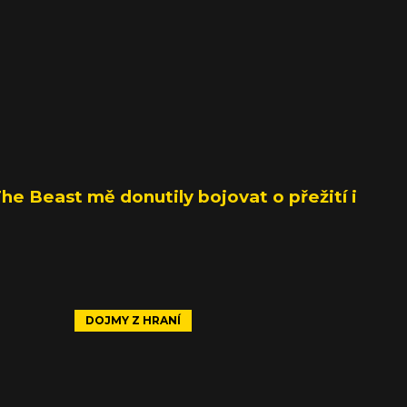
The Beast mě donutily bojovat o přežití i
DOJMY Z HRANÍ