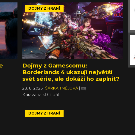
DOJMY Z HRANÍ
e
Dojmy z Gamescomu:
Borderlands 4 ukazují největší
svět série, ale dokáží ho zaplnit?
28. 8. 2025
|
ŠÁRKA TMĚJOVÁ
|
Karavana střílí dál
DOJMY Z HRANÍ