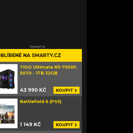
BLÍBENÉ NA SMARTY.CZ
TIGO Ultimate R5-7500F,
5070 - 1TB 32GB
43 990 KČ
KOUPIT
Battlefield 6 (PS5)
1 149 KČ
KOUPIT