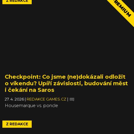
PREMIUM
Z REDAKCE
Checkpoint: Co jsme (ne)dokázali odložit
o víkendu? Upíří závislosti, budování měst
i čekání na Saros
27. 4. 2026
|
REDAKCE GAMES.CZ
|
Housemarque vs. poncle
Z REDAKCE