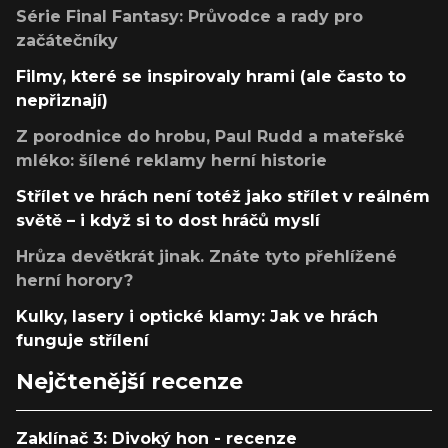
Série Final Fantasy: Průvodce a rady pro
začátečníky
Filmy, které se inspirovaly hrami (ale často to
nepřiznají)
Z porodnice do hrobu, Paul Rudd a mateřské
mléko: šílené reklamy herní historie
Střílet ve hrách není totéž jako střílet v reálném
světě – i když si to dost hráčů myslí
Hrůza devětkrát jinak. Znáte tyto přehlížené
herní horory?
Kulky, lasery i optické klamy: Jak ve hrách
funguje střílení
Nejčtenější recenze
Zaklínač 3: Divoký hon - recenze