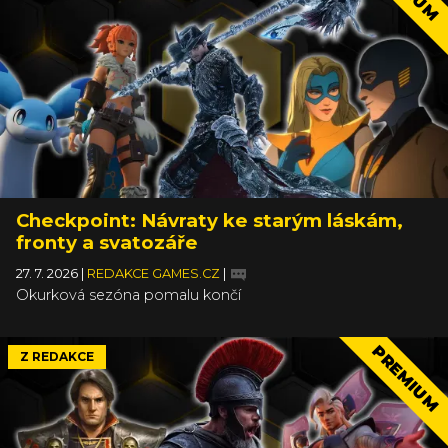
Checkpoint: Návraty ke starým láskám,
fronty a svatozáře
27. 7. 2026
|
REDAKCE GAMES.CZ
|
Okurková sezóna pomalu končí
PREMIUM
Z REDAKCE