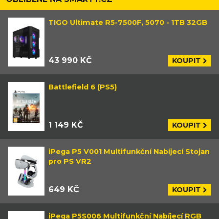
TIGO Ultimate R5-7500F, 5070 - 1TB 32GB
43 990 KČ
KOUPIT
Battlefield 6 (PS5)
1 149 KČ
KOUPIT
iPega P5 V001 Multifunkční Nabíjecí Stojan
pro PS VR2
649 KČ
KOUPIT
iPega P5S006 Multifunkční Nabíjecí RGB