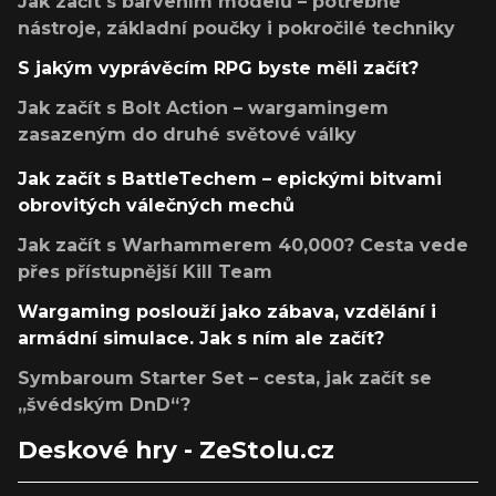
Jak začít s barvením modelů – potřebné
nástroje, základní poučky i pokročilé techniky
S jakým vyprávěcím RPG byste měli začít?
Jak začít s Bolt Action – wargamingem
zasazeným do druhé světové války
Jak začít s BattleTechem – epickými bitvami
obrovitých válečných mechů
Jak začít s Warhammerem 40,000? Cesta vede
přes přístupnější Kill Team
Wargaming poslouží jako zábava, vzdělání i
armádní simulace. Jak s ním ale začít?
Symbaroum Starter Set – cesta, jak začít se
„švédským DnD“?
Deskové hry - ZeStolu.cz