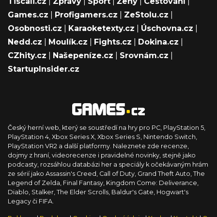
Tiscali.cz
|
Zprávy
|
Sport
|
Ženy
|
Cestování
|
Games.cz
|
Profigamers.cz
|
ZeStolu.cz
|
Osobnosti.cz
|
Karaoketexty.cz
|
Úschovna.cz
|
Nedd.cz
|
Moulík.cz
|
Fights.cz
|
Dokina.cz
|
CZhity.cz
|
Našepeníze.cz
|
Srovnám.cz
|
StartupInsider.cz
Český herní web, který se soustředí na hry pro PC, PlayStation 5,
PlayStation 4, Xbox Series X, Xbox Series S, Nintendo Switch,
PlayStation VR2 a další platformy. Naleznete zde recenze,
dojmy z hraní, videorecenze i pravidelné novinky, stejně jako
podcasty, rozsáhlou databázi her a speciály k očekávaným hrám
ze sérií jako Assassin's Creed, Call of Duty, Grand Theft Auto, The
Legend of Zelda, Final Fantasy, Kingdom Come: Deliverance,
Diablo, Stalker, The Elder Scrolls, Baldur's Gate, Hogwart's
Legacy či FIFA.