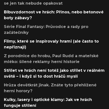
se jen tak nebude opakovat
Blbuvzdornost ve hrách: Přínos, nebo betonové
boty zábavy?
Série Final Fantasy: Průvodce a rady pro
začátečníky
Filmy, které se inspirovaly hrami (ale často to
nepřiznají)
Z porodnice do hrobu, Paul Rudd a mateřské
mléko: šílené reklamy herní historie
Střílet ve hrách není totéž jako střílet v reálném
světě – i když si to dost hráčů myslí
Hrůza devětkrát jinak. Znáte tyto přehlížené
herní horory?
Kulky, lasery i optické klamy: Jak ve hrách
funguje střílení