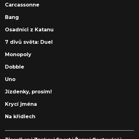
Carcassonne
Bang
Osadníci z Katanu
7 divů světa: Duel
Monopoly
Dobble
Uno
Jízdenky, prosím!
Krycí jména
Na křídlech