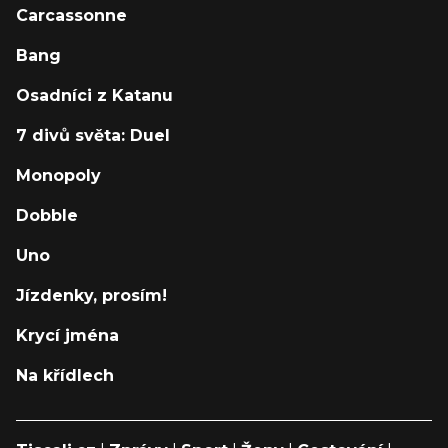
Carcassonne
Bang
Osadníci z Katanu
7 divů světa: Duel
Monopoly
Dobble
Uno
Jízdenky, prosím!
Krycí jména
Na křídlech