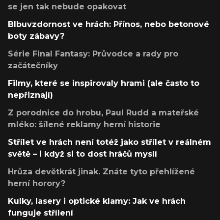
se jen tak nebude opakovat
Blbuvzdornost ve hrách: Přínos, nebo betonové
boty zábavy?
Série Final Fantasy: Průvodce a rady pro
začátečníky
Filmy, které se inspirovaly hrami (ale často to
nepřiznají)
Z porodnice do hrobu, Paul Rudd a mateřské
mléko: šílené reklamy herní historie
Střílet ve hrách není totéž jako střílet v reálném
světě – i když si to dost hráčů myslí
Hrůza devětkrát jinak. Znáte tyto přehlížené
herní horory?
Kulky, lasery i optické klamy: Jak ve hrách
funguje střílení