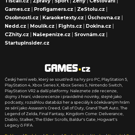
Tiscali.cz
|
Zprávy
|
Sport
|
Ženy
|
Cestování
|
Games.cz
|
Profigamers.cz
|
ZeStolu.cz
|
Osobnosti.cz
|
Karaoketexty.cz
|
Úschovna.cz
|
Nedd.cz
|
Moulík.cz
|
Fights.cz
|
Dokina.cz
|
CZhity.cz
|
Našepeníze.cz
|
Srovnám.cz
|
StartupInsider.cz
Český herní web, který se soustředí na hry pro PC, PlayStation 5,
PlayStation 4, Xbox Series X, Xbox Series S, Nintendo Switch,
PlayStation VR2 a další platformy. Naleznete zde recenze,
dojmy z hraní, videorecenze i pravidelné novinky, stejně jako
podcasty, rozsáhlou databázi her a speciály k očekávaným hrám
ze sérií jako Assassin's Creed, Call of Duty, Grand Theft Auto, The
Legend of Zelda, Final Fantasy, Kingdom Come: Deliverance,
Diablo, Stalker, The Elder Scrolls, Baldur's Gate, Hogwart's
Legacy či FIFA.