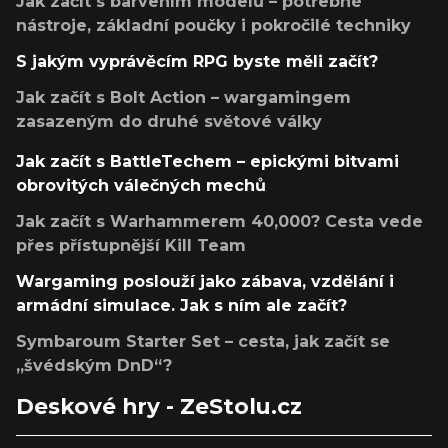
Jak začít s barvením modelů – potřebné
nástroje, základní poučky i pokročilé techniky
S jakým vyprávěcím RPG byste měli začít?
Jak začít s Bolt Action – wargamingem
zasazeným do druhé světové války
Jak začít s BattleTechem – epickými bitvami
obrovitých válečných mechů
Jak začít s Warhammerem 40,000? Cesta vede
přes přístupnější Kill Team
Wargaming poslouží jako zábava, vzdělání i
armádní simulace. Jak s ním ale začít?
Symbaroum Starter Set – cesta, jak začít se
„švédským DnD“?
Deskové hry - ZeStolu.cz