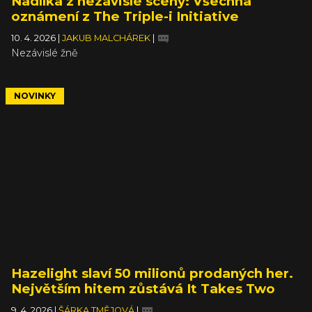
Nadílka z nezávislé scény: Všechna
oznámení z The Triple-i Initiative
10. 4. 2026
|
JAKUB MALCHÁREK
|
Nezávislé žně
NOVINKY
Hazelight slaví 50 milionů prodaných her.
Největším hitem zůstává It Takes Two
9. 4. 2026
|
ŠÁRKA TMĚJOVÁ
|