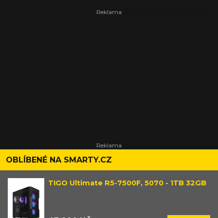
OBLÍBENÉ NA SMARTY.CZ
TIGO Ultimate R5-7500F, 5070 - 1TB 32GB