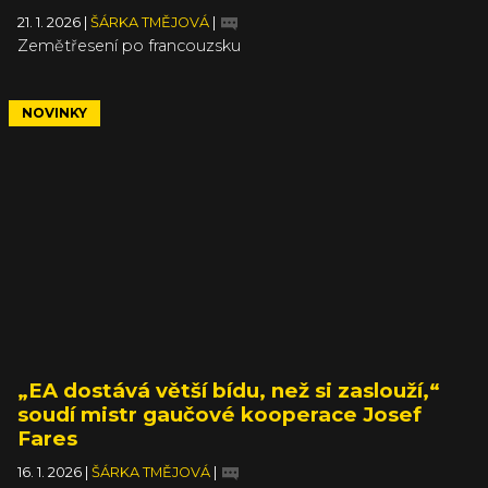
21. 1. 2026
|
ŠÁRKA TMĚJOVÁ
|
Zemětřesení po francouzsku
NOVINKY
„EA dostává větší bídu, než si zaslouží,“
soudí mistr gaučové kooperace Josef
Fares
16. 1. 2026
|
ŠÁRKA TMĚJOVÁ
|