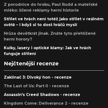
Z porodnice do hrobu, Paul Rudd a mateřské
mléko: šílené reklamy herní historie
Střílet ve hrách není totéž jako střílet v reálném
světě – i když si to dost hráčů myslí
Hrůza devětkrát jinak. Znáte tyto přehlížené
herní horory?
Kulky, lasery i optické klamy: Jak ve hrách
funguje střílení
Nejčtenější recenze
Zaklínač 3: Divoký hon - recenze
The Last of Us: Part II - recenze
Assassin's Creed Shadows - recenze
Kingdom Come: Deliverance 2 - recenze