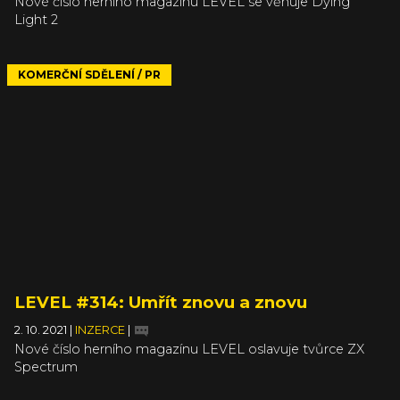
Nové číslo herního magazínu LEVEL se věnuje Dying
Light 2
KOMERČNÍ SDĚLENÍ / PR
LEVEL #314: Umřít znovu a znovu
2. 10. 2021
|
INZERCE
|
Nové číslo herního magazínu LEVEL oslavuje tvůrce ZX
Spectrum