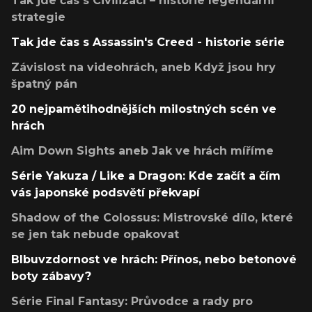
Tak jde čas s Civilizací – historie legendární
strategie
Tak jde čas s Assassin's Creed - historie série
Závislost na videohrách, aneb Když jsou hry
špatný pán
20 nejpamětihodnějších milostných scén ve
hrách
Aim Down Sights aneb Jak ve hrách míříme
Série Yakuza / Like a Dragon: Kde začít a čím
vás japonské podsvětí překvapí
Shadow of the Colossus: Mistrovské dílo, které
se jen tak nebude opakovat
Blbuvzdornost ve hrách: Přínos, nebo betonové
boty zábavy?
Série Final Fantasy: Průvodce a rady pro