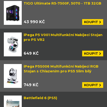
TIGO Ultimate R5-7500F, 5070 - 1TB 32GB
43 990 KČ
KOUPIT
iPega P5 V001 Multifunkční Nabíjecí Stojan
pro PS VR2
649 KČ
KOUPIT
iPega P5S006 Multifunkční Nabíjecí RGB
Stojan s Chlazením pro PS5 Slim bílý
749 KČ
KOUPIT
Battlefield 6 (PS5)