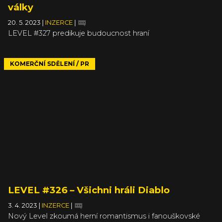
války
20. 5. 2023
|
INZERCE
|
LEVEL #327 predikuje budoucnost hraní
KOMERČNÍ SDĚLENÍ / PR
LEVEL #326 – Všichni hráli Diablo
3. 4. 2023
|
INZERCE
|
Nový Level zkoumá herní romantismus i fanouškovské