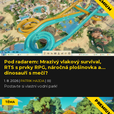
PREMIUM
Pod radarem: Mrazivý vlakový survival,
RTS s prvky RPG, náročná plošinovka a...
dinosauři s meči?
1. 8. 2026
|
PATRIK HAJDA
|
Postavte si vlastní vodní park!
PREMIUM
TÉMA