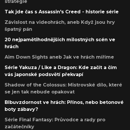
strategie
Tak jde čas s Assassin's Creed - historie série
Závislost na videohrách, aneb Když jsou hry
špatný pán
20 nejpamětihodnějších milostných scén ve
hrách
Aim Down Sights aneb Jak ve hrách míříme
Série Yakuza / Like a Dragon: Kde začít a čím
vás japonské podsvětí překvapí
Shadow of the Colossus: Mistrovské dílo, které
se jen tak nebude opakovat
Blbuvzdornost ve hrách: Přínos, nebo betonové
boty zábavy?
Série Final Fantasy: Průvodce a rady pro
začátečníky