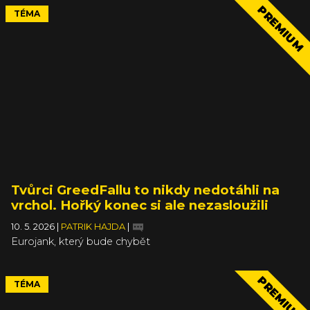
PREMIUM
TÉMA
Tvůrci GreedFallu to nikdy nedotáhli na
vrchol. Hořký konec si ale nezasloužili
10. 5. 2026
|
PATRIK HAJDA
|
Eurojank, který bude chybět
PREMIUM
TÉMA