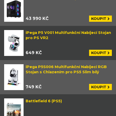
43 990 KČ
KOUPIT
iPega P5 V001 Multifunkční Nabíjecí Stojan
pro PS VR2
649 KČ
KOUPIT
iPega P5S006 Multifunkční Nabíjecí RGB
Stojan s Chlazením pro PS5 Slim bílý
749 KČ
KOUPIT
Battlefield 6 (PS5)