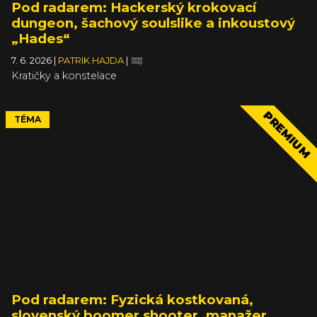
Pod radarem: Hackerský krokovací
dungeon, šachový soulslike a inkoustový
„Hades“
7. 6. 2026
|
PATRIK HAJDA
|
Kratičky a konstelace
PREMIUM
TÉMA
Pod radarem: Fyzická kostkovaná,
slovenský boomer shooter, manažer