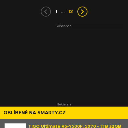
1
…
12
OBLÍBENÉ NA SMARTY.CZ
TIGO Ultimate R5-7500F, 5070 - 1TB 32GB