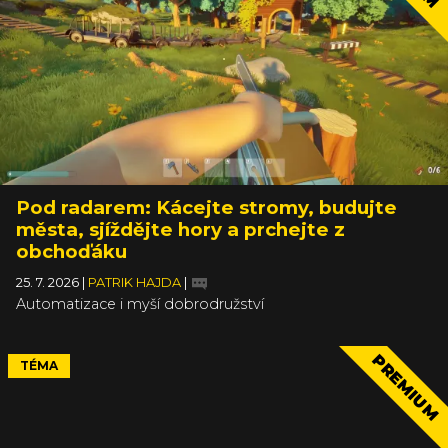
Pod radarem: Kácejte stromy, budujte
města, sjíždějte hory a prchejte z
obchoďáku
25. 7. 2026
|
PATRIK HAJDA
|
Automatizace i myší dobrodružství
PREMIUM
TÉMA