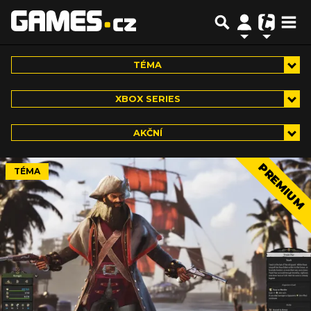
TÉMA
XBOX SERIES
AKČNÍ
PREMIUM
TÉMA