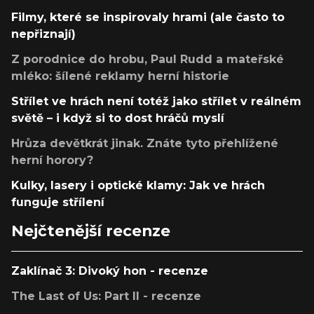
Filmy, které se inspirovaly hrami (ale často to
nepřiznají)
Z porodnice do hrobu, Paul Rudd a mateřské
mléko: šílené reklamy herní historie
Střílet ve hrách není totéž jako střílet v reálném
světě – i když si to dost hráčů myslí
Hrůza devětkrát jinak. Znáte tyto přehlížené
herní horory?
Kulky, lasery i optické klamy: Jak ve hrách
funguje střílení
Nejčtenější recenze
Zaklínač 3: Divoký hon - recenze
The Last of Us: Part II - recenze