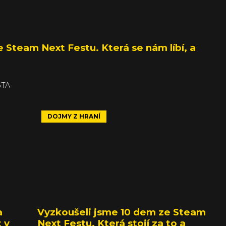
e Steam Next Festu. Která se nám líbí, a
GTA
DOJMY Z HRANÍ
a
Vyzkoušeli jsme 10 dem ze Steam
 v
Next Festu. Která stojí za to a