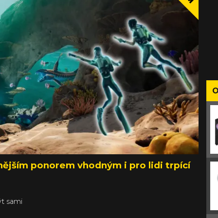
O
ějším ponorem vhodným i pro lidi trpící
t sami