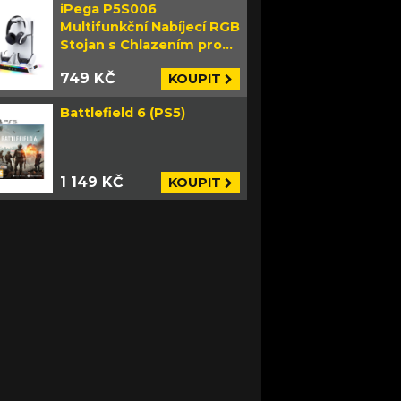
iPega P5S006
Multifunkční Nabíjecí RGB
Stojan s Chlazením pro
PS5 Slim bílý
749 KČ
KOUPIT
Battlefield 6 (PS5)
1 149 KČ
KOUPIT