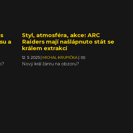
os
Styl, atmosféra, akce: ARC
su a
Raiders mají našlápnuto stát se
králem extrakcí
12. 5. 2025
|
MICHAL KRUPIČKA
|
p?
Nový král žánru na obzoru?