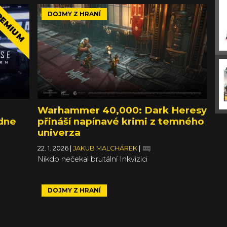
EMIUM
DOJMY Z HRANÍ
é
Warhammer 40,000: Dark Heresy
ádne
přináší napínavé krimi z temného
univerza
22. 1. 2026
|
JAKUB MALCHÁREK
|
Nikdo nečekal brutální Inkvizici
DOJMY Z HRANÍ