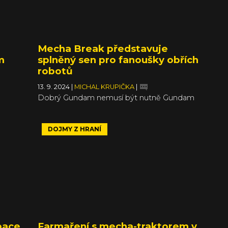
Mecha Break představuje
m
splněný sen pro fanoušky obřích
robotů
13. 9. 2024
|
MICHAL KRUPIČKA
|
Dobrý Gundam nemusí být nutně Gundam
DOJMY Z HRANÍ
pace
Farmaření s mecha-traktorem v