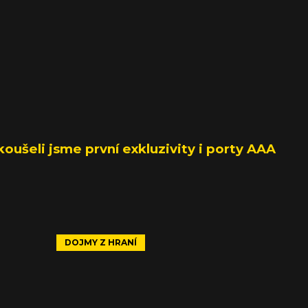
koušeli jsme první exkluzivity i porty AAA
DOJMY Z HRANÍ