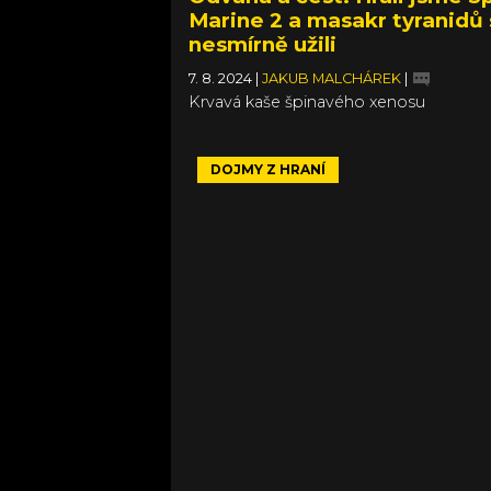
Marine 2 a masakr tyranidů 
nesmírně užili
7. 8. 2024
|
JAKUB MALCHÁREK
|
Krvavá kaše špinavého xenosu
DOJMY Z HRANÍ