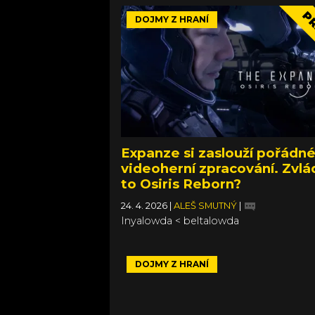
PR
DOJMY Z HRANÍ
Expanze si zaslouží pořádn
videoherní zpracování. Zvl
to Osiris Reborn?
24. 4. 2026
|
ALEŠ SMUTNÝ
|
Inyalowda < beltalowda
DOJMY Z HRANÍ