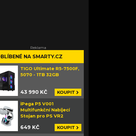
BLÍBENÉ NA SMARTY.CZ
TIGO Ultimate R5-7500F,
5070 - 1TB 32GB
43 990 KČ
KOUPIT
iPega P5 V001
Multifunkční Nabíjecí
Stojan pro PS VR2
649 KČ
KOUPIT