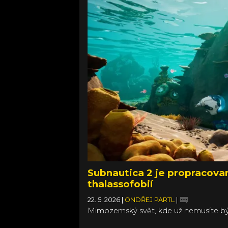
Subnautica 2 je propracovan
thalassofobií
22. 5. 2026
|
ONDŘEJ PARTL
|
Mimozemský svět, kde už nemusíte bý