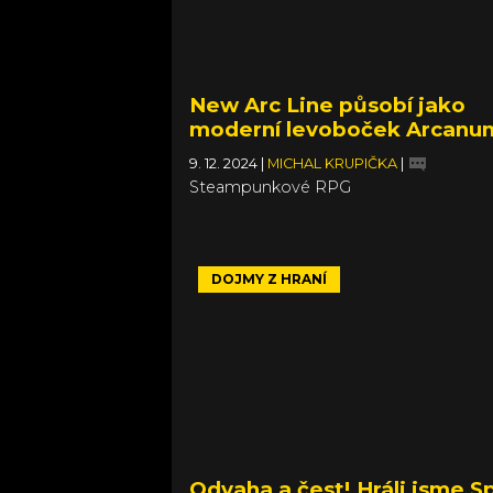
New Arc Line působí jako
moderní levoboček Arcanu
9. 12. 2024
|
MICHAL KRUPIČKA
|
Steampunkové RPG
DOJMY Z HRANÍ
Odvaha a čest! Hráli jsme S