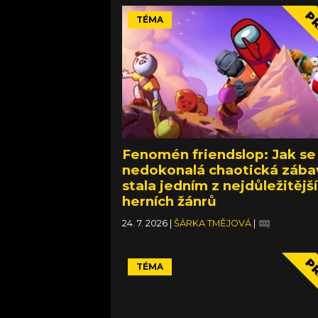
PR
TÉMA
Fenomén friendslop: Jak se
nedokonalá chaotická zába
stala jedním z nejdůležitějš
herních žánrů
24. 7. 2026
|
ŠÁRKA TMĚJOVÁ
|
S přáteli je všechno lepší!
PR
TÉMA