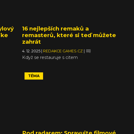
ylový
16 nejlepších remaků a
ike
remasterů, které si teď můžete
zahrát
4. 12. 2025
|
REDAKCE GAMES.CZ
|
Když se restauruje s citem
TÉMA
Pod radarem: Spravujte filmové