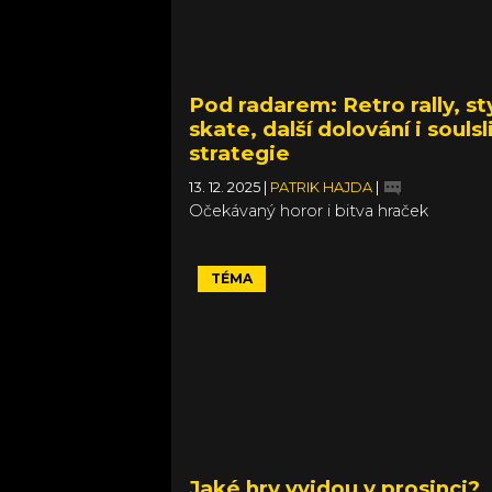
Pod radarem: Retro rally, st
skate, další dolování i soulsl
strategie
13. 12. 2025
|
PATRIK HAJDA
|
Očekávaný horor i bitva hraček
TÉMA
Jaké hry vyjdou v prosinci?