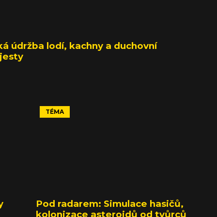
á údržba lodí, kachny a duchovní
jesty
TÉMA
y
Pod radarem: Simulace hasičů,
kolonizace asteroidů od tvůrců