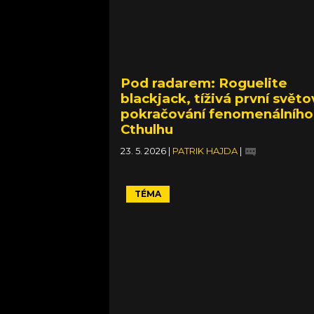
Pod radarem: Roguelite
blackjack, tíživá první světo
pokračování fenomenálního
Cthulhu
23. 5. 2026
|
PATRIK HAJDA
|
Kooperativní roadtrip i pád letadla
TÉMA