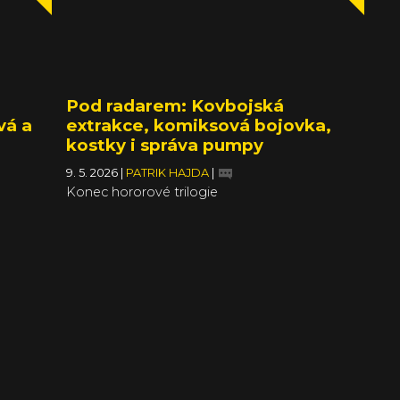
Pod radarem: Kovbojská
vá a
extrakce, komiksová bojovka,
kostky i správa pumpy
9. 5. 2026
|
PATRIK HAJDA
|
Konec hororové trilogie