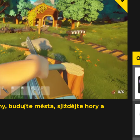
O
, budujte města, sjíždějte hory a