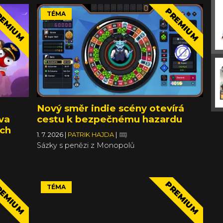
EMIUM
PREMIUM
TÉMA
Nový směr indie scény otevírá
va
cestu k bezpečnému hazardu
ích
1. 7. 2026
|
PATRIK HAJDA
|
Sázky s penězi z Monopolů
EMIUM
PREMIUM
TÉMA