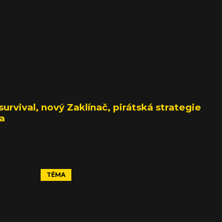
rvival, nový Zaklínač, pirátská strategie
ka
TÉMA