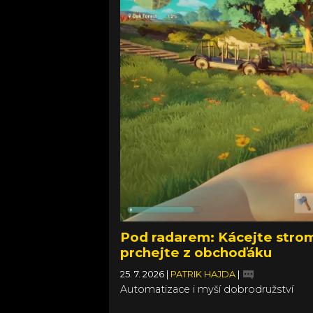
Pod radarem: Kácejte stromy
prchejte z obchoďáku
25. 7. 2026
|
PATRIK HAJDA
|
Automatizace i myší dobrodružství