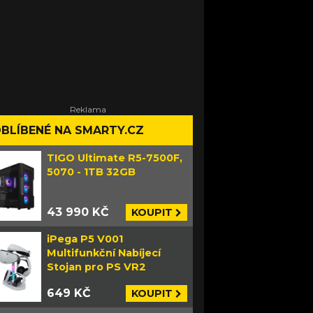
BLÍBENÉ NA SMARTY.CZ
TIGO Ultimate R5-7500F,
5070 - 1TB 32GB
43 990 KČ
KOUPIT
iPega P5 V001
Multifunkční Nabíjecí
Stojan pro PS VR2
649 KČ
KOUPIT