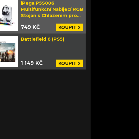
iPega P5S006
Multifunkční Nabíjecí RGB
Stojan s Chlazením pro
PS5 Slim bílý
749 KČ
KOUPIT
Battlefield 6 (PS5)
1 149 KČ
KOUPIT