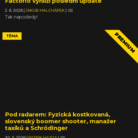
Factorio vyhlíží poslední update
2. 6. 2026
|
JAKUB MALCHÁREK
|
Tak naposledy!
PREMIUM
TÉMA
Pod radarem: Fyzická kostkovaná,
slovenský boomer shooter, manažer
taxíků a Schrödinger
30. 5. 2026
|
PATRIK HAJDA
|