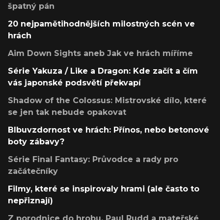
špatný pán
20 nejpamětihodnějších milostných scén ve
hrách
Aim Down Sights aneb Jak ve hrách míříme
Série Yakuza / Like a Dragon: Kde začít a čím
vás japonské podsvětí překvapí
Shadow of the Colossus: Mistrovské dílo, které
se jen tak nebude opakovat
Blbuvzdornost ve hrách: Přínos, nebo betonové
boty zábavy?
Série Final Fantasy: Průvodce a rady pro
začátečníky
Filmy, které se inspirovaly hrami (ale často to
nepřiznají)
Z porodnice do hrobu, Paul Rudd a mateřské