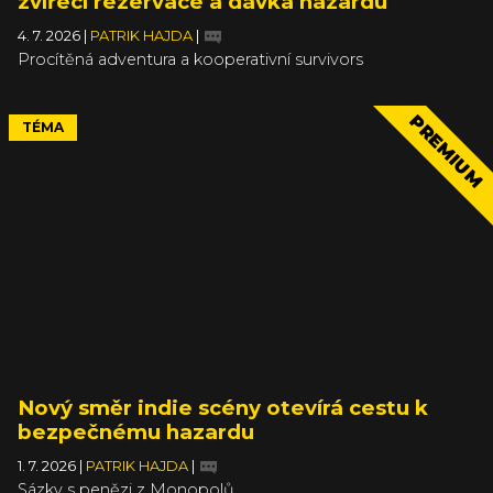
zvířecí rezervace a dávka hazardu
4. 7. 2026
|
PATRIK HAJDA
|
Procítěná adventura a kooperativní survivors
PREMIUM
TÉMA
Nový směr indie scény otevírá cestu k
bezpečnému hazardu
1. 7. 2026
|
PATRIK HAJDA
|
Sázky s penězi z Monopolů