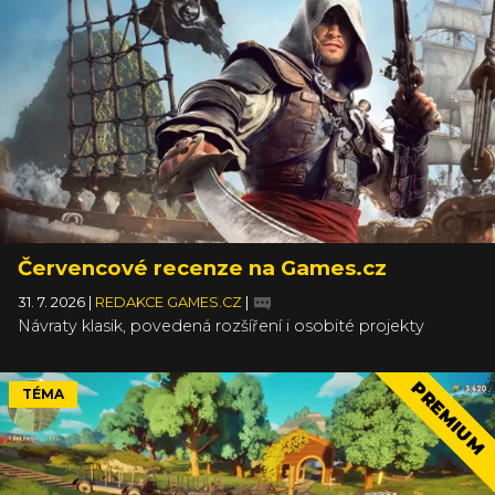
Červencové recenze na Games.cz
31. 7. 2026
|
REDAKCE GAMES.CZ
|
Návraty klasik, povedená rozšíření i osobité projekty
PREMIUM
TÉMA