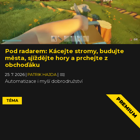
Pod radarem: Kácejte stromy, budujte
města, sjíždějte hory a prchejte z
obchoďáku
25. 7. 2026
|
PATRIK HAJDA
|
Automatizace i myší dobrodružství
PREMIUM
TÉMA