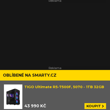
OBLÍBENÉ NA SMARTY.CZ
TIGO Ultimate R5-7500F, 5070 - 1TB 32GB
43 990 KČ
KOUPIT