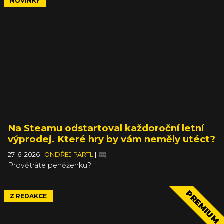
NOVINKY
Na Steamu odstartoval každoroční letní
výprodej. Které hry by vám neměly utéct?
27. 6. 2026
|
ONDŘEJ PARTL
|
Provětráte peněženku?
PREMIUM
Z REDAKCE