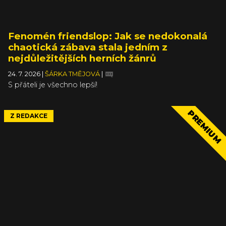
Fenomén friendslop: Jak se nedokonalá
chaotická zábava stala jedním z
nejdůležitějších herních žánrů
24. 7. 2026
|
ŠÁRKA TMĚJOVÁ
|
S přáteli je všechno lepší!
PREMIUM
Z REDAKCE