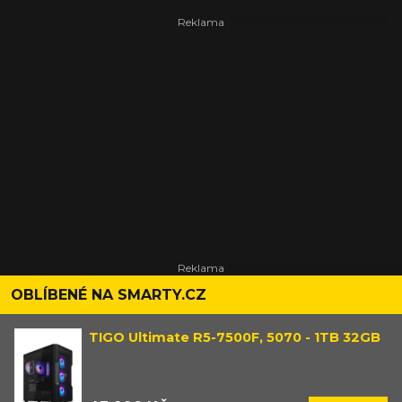
OBLÍBENÉ NA SMARTY.CZ
TIGO Ultimate R5-7500F, 5070 - 1TB 32GB