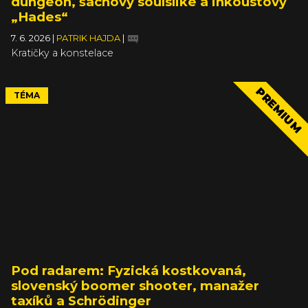
dungeon, šachový soulslike a inkoustový
„Hades“
7. 6. 2026
|
PATRIK HAJDA
|
Kratičky a konstelace
PREMIUM
TÉMA
Pod radarem: Fyzická kostkovaná,
slovenský boomer shooter, manažer
taxíků a Schrödinger