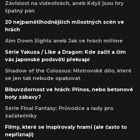
Závislost na videohrách, aneb Když jsou hry
špatný pán
20 nejpamětihodnějších milostných scén ve
hrách
Aim Down Sights aneb Jak ve hrách míříme
Série Yakuza / Like a Dragon: Kde začít a čím
vás japonské podsvětí překvapí
Shadow of the Colossus: Mistrovské dílo, které
se jen tak nebude opakovat
Blbuvzdornost ve hrách: Přínos, nebo betonové
boty zábavy?
Série Final Fantasy: Průvodce a rady pro
začátečníky
Filmy, které se inspirovaly hrami (ale často to
nepřiznají)