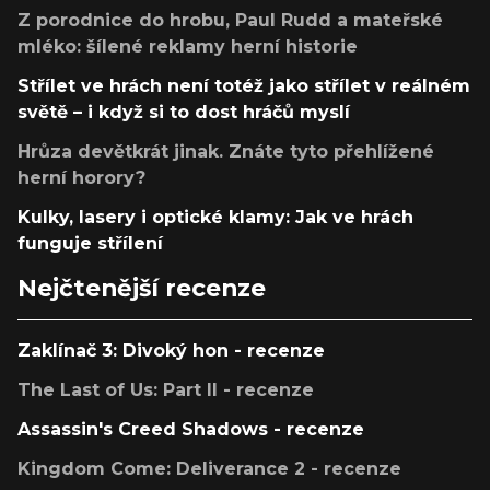
Z porodnice do hrobu, Paul Rudd a mateřské
mléko: šílené reklamy herní historie
Střílet ve hrách není totéž jako střílet v reálném
světě – i když si to dost hráčů myslí
Hrůza devětkrát jinak. Znáte tyto přehlížené
herní horory?
Kulky, lasery i optické klamy: Jak ve hrách
funguje střílení
Nejčtenější recenze
Zaklínač 3: Divoký hon - recenze
The Last of Us: Part II - recenze
Assassin's Creed Shadows - recenze
Kingdom Come: Deliverance 2 - recenze