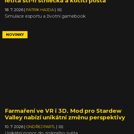
letitá sci-fi střílečka a kočičí pošta
18. 7. 2026
|
PATRIK HAJDA
|
Simulace esportu a životní gamebook
NOVINKY
Farmaření ve VR i 3D. Mod pro Stardew
Valley nabízí unikátní změnu perspektivy
10. 7. 2026
|
ONDŘEJ PARTL
|
Unikátní ponor do známého světa