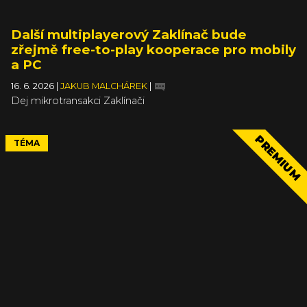
Další multiplayerový Zaklínač bude
zřejmě free-to-play kooperace pro mobily
a PC
16. 6. 2026
|
JAKUB MALCHÁREK
|
Dej mikrotransakci Zaklínači
PREMIUM
TÉMA