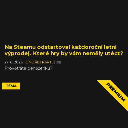
Na Steamu odstartoval každoroční letní
výprodej. Které hry by vám neměly utéct?
27. 6. 2026
|
ONDŘEJ PARTL
|
Provětráte peněženku?
PREMIUM
TÉMA