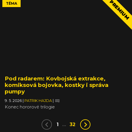
PREMIUM
TÉMA
Pod radarem: Kovbojská extrakce,
komiksová bojovka, kostky i správa
pumpy
9. 5. 2026
|
PATRIK HAJDA
|
Konec hororové trilogie
1
…
32