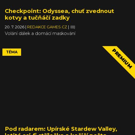
Checkpoint: Odyssea, chuť zvednout
kotvy a tučňáčí zadky
20. 7. 2026
|
REDAKCE GAMES.CZ
|
Volání dálek a domácí maskování
PREMIUM
TÉMA
Pod radarem: Upírské Stardew Valley,