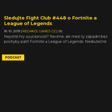
Sledujte Fight Club #448 o Fortnite a
League of Legends
16. 10. 2019
|
REDAKCE GAMES.CZ
|
Největší hry současnosti? Nevíme, ale mezi ty západní bez
pochyby patří Fortnite a League of Legends. Neskutečně
populární akce a dlouhodobě masivně hraná MOBA tu s
námi ještě dlouho budou, i když v prvním případě to chvíli
vypadalo všelijak.
PODCAST