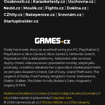
Osobnosti.cz
|
Karaoketexty.cz
|
Úschovna.cz
|
Nedd.cz
|
Moulík.cz
|
Fights.cz
|
Dokina.cz
|
CZhity.cz
|
Našepeníze.cz
|
Srovnám.cz
|
StartupInsider.cz
Český herní web, který se soustředí na hry pro PC, PlayStation 5,
PlayStation 4, Xbox Series X, Xbox Series S, Nintendo Switch,
PlayStation VR2 a další platformy. Naleznete zde recenze,
dojmy z hraní, videorecenze i pravidelné novinky, stejně jako
podcasty, rozsáhlou databázi her a speciály k očekávaným hrám
ze sérií jako Assassin's Creed, Call of Duty, Grand Theft Auto, The
Legend of Zelda, Final Fantasy, Kingdom Come: Deliverance,
Diablo, Stalker, The Elder Scrolls, Baldur's Gate, Hogwart's
Legacy či FIFA.
Reklama
|
Redakce
|
Cookies
|
Osobní údaje
|
Kodex
|
Kontakt
|
O
nás
| Máte námět či připomínku?
Napište nám
© 2026 Games.tiscali.cz |
TISCALI MEDIA, a.s.
|
Člen skupiny