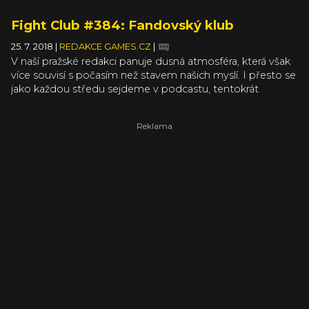
Fight Club #384: Fandovský klub
25. 7. 2018
|
REDAKCE GAMES.CZ
|
V naší pražské redakci panuje dusná atmosféra, která však
více souvisí s počasím než stavem našich myslí. I přesto se
jako každou středu sejdeme v podcastu, tentokrát
s pořadovým číslem 384, abychom rokovali o aktuálních
událostech na poli her, nikoliv klimatu.