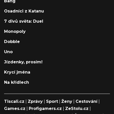
Bang
Osadníci z Katanu
7 divů světa: Duel
Monopoly
Dobble
Uno
Jízdenky, prosím!
Krycí jména
Na křídlech
Tiscali.cz
|
Zprávy
|
Sport
|
Ženy
|
Cestování
|
Games.cz
|
Profigamers.cz
|
ZeStolu.cz
|