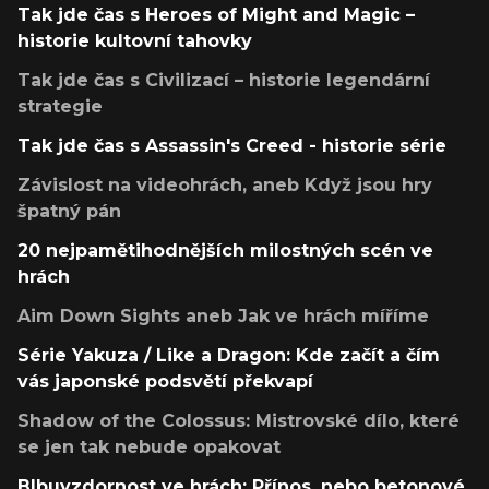
Tak jde čas s Heroes of Might and Magic –
historie kultovní tahovky
Tak jde čas s Civilizací – historie legendární
strategie
Tak jde čas s Assassin's Creed - historie série
Závislost na videohrách, aneb Když jsou hry
špatný pán
20 nejpamětihodnějších milostných scén ve
hrách
Aim Down Sights aneb Jak ve hrách míříme
Série Yakuza / Like a Dragon: Kde začít a čím
vás japonské podsvětí překvapí
Shadow of the Colossus: Mistrovské dílo, které
se jen tak nebude opakovat
Blbuvzdornost ve hrách: Přínos, nebo betonové