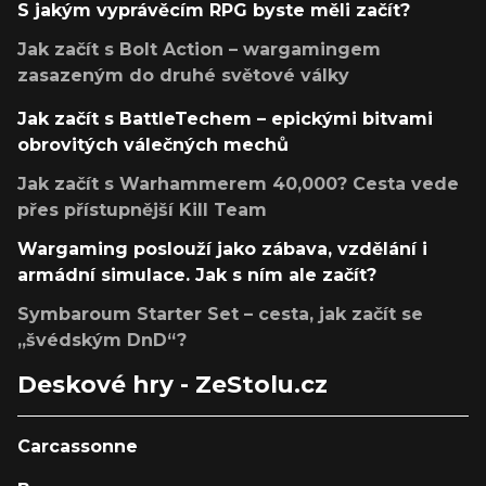
S jakým vyprávěcím RPG byste měli začít?
Jak začít s Bolt Action – wargamingem
zasazeným do druhé světové války
Jak začít s BattleTechem – epickými bitvami
obrovitých válečných mechů
Jak začít s Warhammerem 40,000? Cesta vede
přes přístupnější Kill Team
Wargaming poslouží jako zábava, vzdělání i
armádní simulace. Jak s ním ale začít?
Symbaroum Starter Set – cesta, jak začít se
„švédským DnD“?
Deskové hry - ZeStolu.cz
Carcassonne