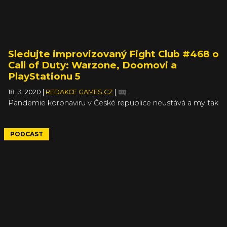
Sledujte improvizovaný Fight Club #468 o
Call of Duty: Warzone, Doomovi a
PlayStationu 5
18. 3. 2020
|
REDAKCE GAMES.CZ
|
Pandemie koronaviru v České republice neustává a my tak
pracujeme z domova. Jistě jste si všimli, že klasické
GamesPlaye teď bez přístupu do studia neděláme, ale o
Fight Club jsme vás ochudit nemohli. Omluvte prosím
PODCAST
jeho zvukovou i obrazovou kvalitu – streamujeme z našich
domovů, většinou na obyčejných webkách, bez
profesionálních mikrofonů a studiových světel. Přesto
máme pořád co probírat, tak se na to pojďme vrhnout!