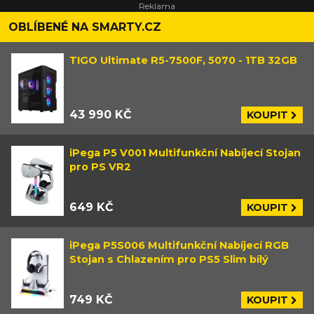
OBLÍBENÉ NA SMARTY.CZ
TIGO Ultimate R5-7500F, 5070 - 1TB 32GB
43 990 KČ
KOUPIT
iPega P5 V001 Multifunkční Nabíjecí Stojan
pro PS VR2
649 KČ
KOUPIT
iPega P5S006 Multifunkční Nabíjecí RGB
Stojan s Chlazením pro PS5 Slim bílý
749 KČ
KOUPIT