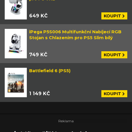
649 KČ
KOUPIT
iPega P5S006 Multifunkční Nabíjecí RGB
Stojan s Chlazením pro PS5 Slim bílý
749 KČ
KOUPIT
Battlefield 6 (PS5)
1 149 KČ
KOUPIT