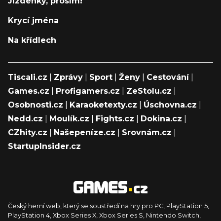
Jízdenky, prosím!
Krycí jména
Na křídlech
Tiscali.cz
|
Zprávy
|
Sport
|
Ženy
|
Cestování
|
Games.cz
|
Profigamers.cz
|
ZeStolu.cz
|
Osobnosti.cz
|
Karaoketexty.cz
|
Úschovna.cz
|
Nedd.cz
|
Moulík.cz
|
Fights.cz
|
Dokina.cz
|
CZhity.cz
|
Našepeníze.cz
|
Srovnám.cz
|
StartupInsider.cz
Český herní web, který se soustředí na hry pro PC, PlayStation 5,
PlayStation 4, Xbox Series X, Xbox Series S, Nintendo Switch,