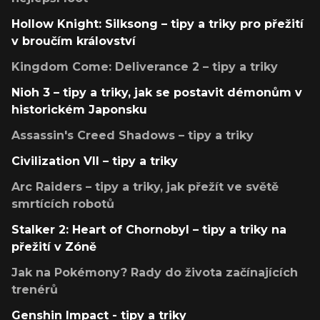
Hollow Knight: Silksong – tipy a triky pro přežití
v broučím království
Kingdom Come: Deliverance 2 – tipy a triky
Nioh 3 – tipy a triky, jak se postavit démonům v
historickém Japonsku
Assassin's Creed Shadows – tipy a triky
Civilization VII – tipy a triky
Arc Raiders – tipy a triky, jak přežít ve světě
smrtících robotů
Stalker 2: Heart of Chornobyl – tipy a triky na
přežití v Zóně
Jak na Pokémony? Rady do života začínajících
trenérů
Genshin Impact - tipy a triky