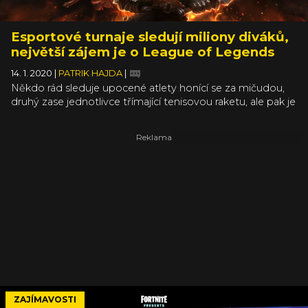
Esportové turnaje sledují miliony diváků,
největší zájem je o League of Legends
14. 1. 2020
|
PATRIK HAJDA
|
Někdo rád sleduje upocené atlety honící se za mičudou,
druhý zase jednotlivce třímající tenisovou raketu, ale pak je
tu nemalá základna diváků, která nedá dopustit na
virtuální, navzájem se masakrující postavy. Je tady přehled
nejsledovanějších turnajů ve videohrách za rok 2019.
ZAJÍMAVOSTI