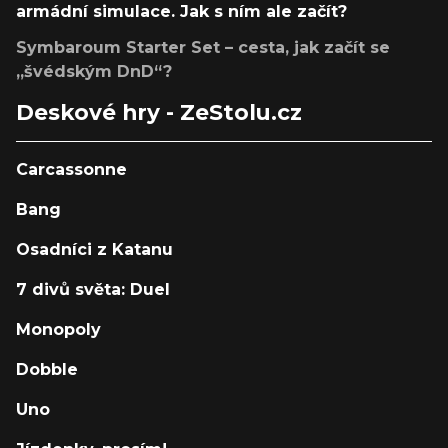
armádní simulace. Jak s ním ale začít?
Symbaroum Starter Set – cesta, jak začít se
„švédským DnD“?
Deskové hry - ZeStolu.cz
Carcassonne
Bang
Osadníci z Katanu
7 divů světa: Duel
Monopoly
Dobble
Uno