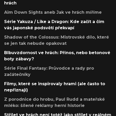
hrách
Aim Down Sights aneb Jak ve hrách míříme
Série Yakuza / Like a Dragon: Kde začít a čím
vás japonské podsvětí překvapí
Shadow of the Colossus: Mistrovské dílo, které
se jen tak nebude opakovat
Blbuvzdornost ve hrách: Přínos, nebo betonové
boty zábavy?
Série Final Fantasy: Průvodce a rady pro
začátečníky
Filmy, které se inspirovaly hrami (ale často to
nepřiznají)
Z porodnice do hrobu, Paul Rudd a mateřské
mléko: šílené reklamy herní historie
Střílet ve hrách není totéž jako střílet v reálném