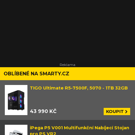
bude speciální? Zamířit na něj budete muset do battle
royale Fortnite.
OBLÍBENÉ NA SMARTY.CZ
TIGO Ultimate R5-7500F, 5070 - 1TB 32GB
43 990 KČ
KOUPIT
iPega P5 V001 Multifunkční Nabíjecí Stojan
pro PS VR2