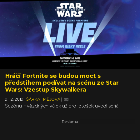
Hráči Fortnite se budou moct s
předstihem podívat na scénu ze Star
Wars: Vzestup Skywalkera
9. 12. 2019
|
ŠÁRKA TMĚJOVÁ
|
Sezónu Hvězdných válek už pro letošek uvedl seriál
Mandalorian spolu s baby Yodou, kterému se bylo na
internetu prakticky nemožné vyhnout. Horečka Star Wars
bude pokračovat i v následujících dnech. Epic Games ve
spolupráci s Disney organizují exkluzivní promítání dříve
neviděné scény z Epizody IX: Vzestup Skywalkera. Čím