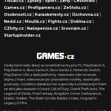
Tiscali.cz
|
Zprávy
|
Sport
|
Ženy
|
Cestování
|
Games.cz
|
Profigamers.cz
|
ZeStolu.cz
|
Osobnosti.cz
|
Karaoketexty.cz
|
Úschovna.cz
|
Nedd.cz
|
Moulík.cz
|
Fights.cz
|
Dokina.cz
|
CZhity.cz
|
Našepeníze.cz
|
Srovnám.cz
|
StartupInsider.cz
Český herní web, který se soustředí na hry pro PC, PlayStation 5,
PlayStation 4, Xbox Series X, Xbox Series S, Nintendo Switch,
PlayStation VR2 a další platformy. Naleznete zde recenze,
dojmy z hraní, videorecenze i pravidelné novinky, stejně jako
podcasty, rozsáhlou databázi her a speciály k očekávaným hrám
ze sérií jako Assassin's Creed, Call of Duty, Grand Theft Auto, The
Legend of Zelda, Final Fantasy, Kingdom Come: Deliverance,
Diablo, Stalker, The Elder Scrolls, Baldur's Gate, Hogwart's
Legacy či FIFA.