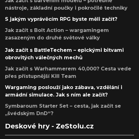
Jak začít s barvením modelů – potřebné
nástroje, základní poučky i pokročilé techniky
S jakým vyprávěcím RPG byste měli začít?
Jak začít s Bolt Action – wargamingem
zasazeným do druhé světové války
Jak začít s BattleTechem – epickými bitvami
obrovitých válečných mechů
Jak začít s Warhammerem 40,000? Cesta vede
přes přístupnější Kill Team
Wargaming poslouží jako zábava, vzdělání i
armádní simulace. Jak s ním ale začít?
Symbaroum Starter Set – cesta, jak začít se
„švédským DnD“?
Deskové hry - ZeStolu.cz