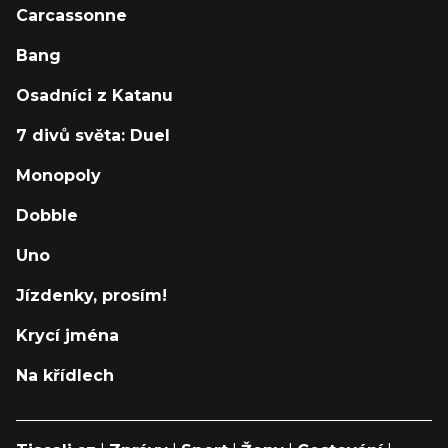
Carcassonne
Bang
Osadníci z Katanu
7 divů světa: Duel
Monopoly
Dobble
Uno
Jízdenky, prosím!
Krycí jména
Na křídlech