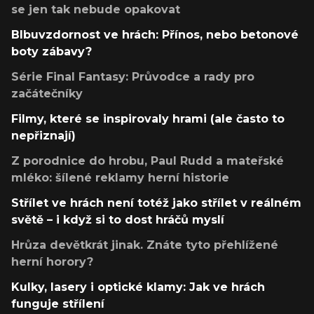
se jen tak nebude opakovat
Blbuvzdornost ve hrách: Přínos, nebo betonové
boty zábavy?
Série Final Fantasy: Průvodce a rady pro
začátečníky
Filmy, které se inspirovaly hrami (ale často to
nepřiznají)
Z porodnice do hrobu, Paul Rudd a mateřské
mléko: šílené reklamy herní historie
Střílet ve hrách není totéž jako střílet v reálném
světě – i když si to dost hráčů myslí
Hrůza devětkrát jinak. Znáte tyto přehlížené
herní horory?
Kulky, lasery i optické klamy: Jak ve hrách
funguje střílení