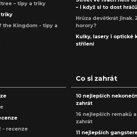
ree – tipy a triky
– i když si to dost hráč
triky
Hrůza devětkrát jinak. 
 the Kingdom - tipy a
horory?
Kulky, lasery i optické
y
střílení
y
Co si zahrát
nze
10 nejlepších nekonečn
zahrát
ze
16 nejlepších remaků a
recenze
zahrát
 - recenze
11 nejlepších gangstere