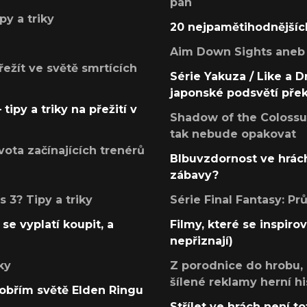
pán
py a triky
20 nejpamětihodnějšíc
Aim Down Sights aneb 
přežít ve světě smrtících
Série Yakuza / Like a D
japonské podsvětí pře
tipy a triky na přežití v
Shadow of the Colossus
tak nebude opakovat
ota začínajících trenérů
Blbuvzdornost ve hrách
zábavy?
 3? Tipy a triky
Série Final Fantasy: P
se vyplatí koupit, a
Filmy, které se inspirov
nepřiznají)
ky
Z porodnice do hrobu,
šílené reklamy herní hi
v obřím světě Elden Ringu
Střílet ve hrách není to