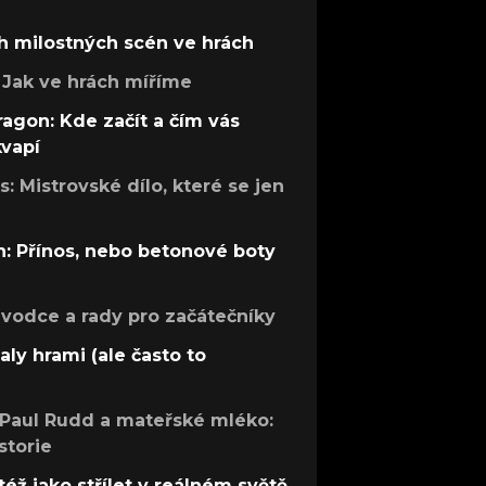
h milostných scén ve hrách
Jak ve hrách míříme
ragon: Kde začít a čím vás
kvapí
: Mistrovské dílo, které se jen
: Přínos, nebo betonové boty
růvodce a rady pro začátečníky
aly hrami (ale často to
 Paul Rudd a mateřské mléko:
storie
též jako střílet v reálném světě