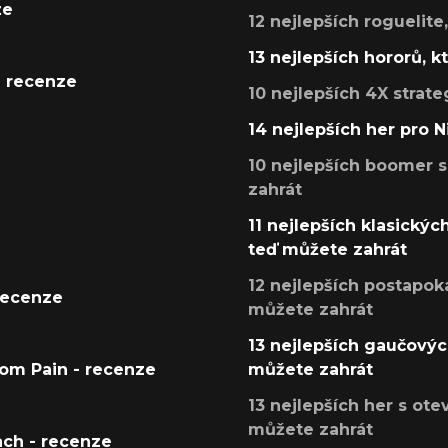
ze
12 nejlepších roguelite
13 nejlepších hororů, k
- recenze
10 nejlepších 4X strate
14 nejlepších her pro 
10 nejlepších boomer s
zahrát
11 nejlepších klasickýc
teď můžete zahrát
12 nejlepších postapoka
recenze
můžete zahrát
13 nejlepších gaučových
tom Pain - recenze
můžete zahrát
13 nejlepších her s ot
můžete zahrát
ach - recenze