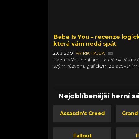
Baba Is You – recenze logick
která vám nedá spát
29. 3. 2019
|
PATRIK HAJDA
|
Baba Is You není hrou, která by vás nal
svým názvem, grafickým zpracováním 
ovládáním. Tím vším působí jako vytrž
z jiné, dávno minulé doby. Je to ale je
z těch her, které není radno minout. N
chybu jako valná většina kolemjdoucích
Nejoblíbenější herní sé
je jedno z vrcholných děl indie scény
posledních let.
Assassin's Creed
Grand
Fallout
F