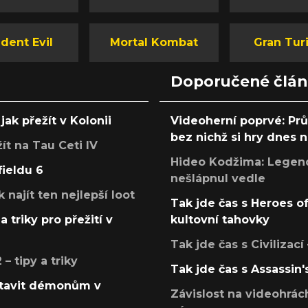
dent Evil
Mortal Kombat
Gran Tur
Doporučené člá
jak přežít v Kolonii
Videoherní poprvé: Pr
bez nichž si hry dnes
žít na Tau Ceti IV
Hideo Kodžima: Legendá
fieldu 6
nešlápnul vedle
k najít ten nejlepší loot
Tak jde čas s Heroes o
a triky pro přežití v
kultovní tahovky
Tak jde čas s Civilizací
 tipy a triky
Tak jde čas s Assassin'
postavit démonům v
Závislost na videohrác