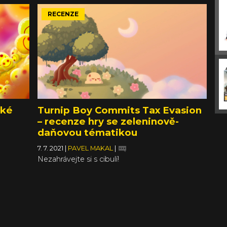
RECENZE
ské
Turnip Boy Commits Tax Evasion
– recenze hry se zeleninově-
daňovou tématikou
7. 7. 2021
|
PAVEL MAKAL
|
Nezahrávejte si s cibulí!