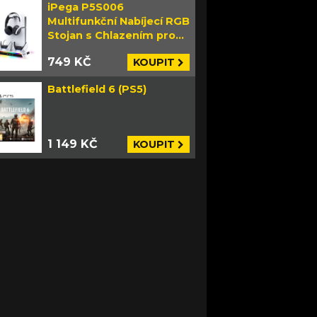
iPega P5S006
Multifunkční Nabíjecí RGB
Stojan s Chlazením pro
PS5 Slim bílý
749 KČ
KOUPIT
Battlefield 6 (PS5)
1 149 KČ
KOUPIT