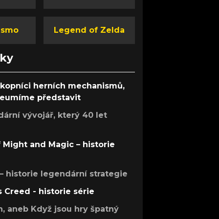
ismo
Legend of Zelda
nky
ůkopníci herních mechanismů,
 neumíme představit
rní vývojář, který 40 let
f Might and Magic – historie
 – historie legendární strategie
s Creed - historie série
h, aneb Když jsou hry špatný