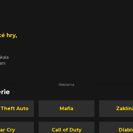
é hry,
ákala
ani
ená
dna
edělejte
. Tohle
rie
 Theft Auto
Mafia
Zaklín
ar Cry
Call of Duty
Diabl