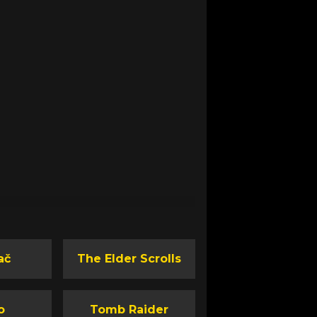
ač
The Elder Scrolls
o
Tomb Raider