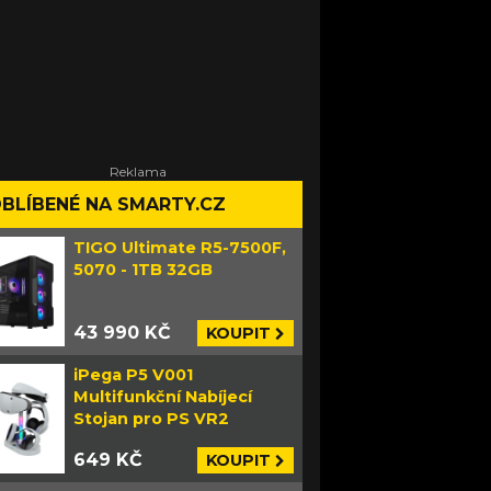
BLÍBENÉ NA SMARTY.CZ
TIGO Ultimate R5-7500F,
5070 - 1TB 32GB
43 990 KČ
KOUPIT
iPega P5 V001
Multifunkční Nabíjecí
Stojan pro PS VR2
649 KČ
KOUPIT