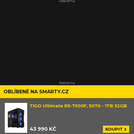
OBLÍBENÉ NA SMARTY.CZ
TIGO Ultimate R5-7500F, 5070 - 1TB 32GB
43 990 KČ
KOUPIT