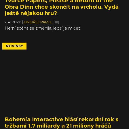
Tvůrce Papers, Please a Return of the
Obra Dinn chce skončit na vrcholu. Vydá
ještě nějakou hru?
7. 4. 2026
|
ONDŘEJ PARTL
|
Herní scéna se změnila, lepší je mlčet
NOVINKY
Bohemia Interactive hlásí rekordní rok s
tržbami 1,7 miliardy a 21 miliony hráčů