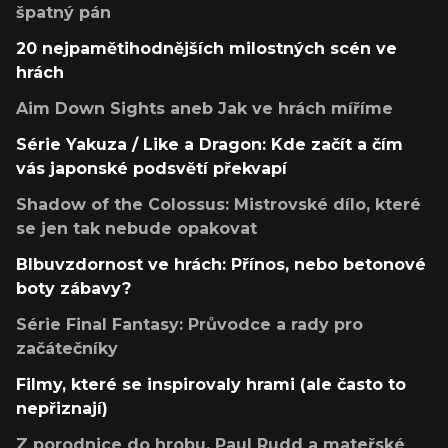
špatný pán
20 nejpamětihodnějších milostných scén ve
hrách
Aim Down Sights aneb Jak ve hrách míříme
Série Yakuza / Like a Dragon: Kde začít a čím
vás japonské podsvětí překvapí
Shadow of the Colossus: Mistrovské dílo, které
se jen tak nebude opakovat
Blbuvzdornost ve hrách: Přínos, nebo betonové
boty zábavy?
Série Final Fantasy: Průvodce a rady pro
začátečníky
Filmy, které se inspirovaly hrami (ale často to
nepřiznají)
Z porodnice do hrobu, Paul Rudd a mateřské