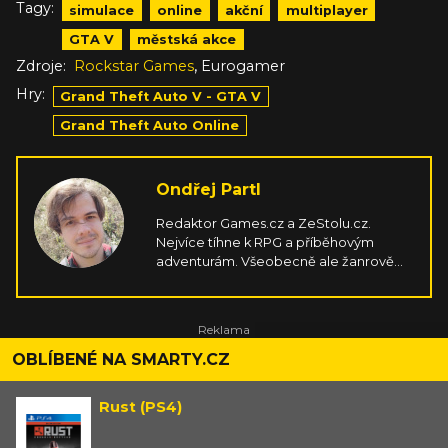
Tagy:
simulace
online
akční
multiplayer
GTA V
městská akce
,
Zdroje:
Rockstar Games
Eurogamer
Hry:
Grand Theft Auto V - GTA V
Grand Theft Auto Online
Ondřej Partl
Redaktor Games.cz a ZeStolu.cz.
Nejvíce tíhne k RPG a příběhovým
adventurám. Všeobecně ale žanrově
nevyhrazen. Pokud hra nabízí dobře
napsaný příběh či baví zajímavou
hratelností, vždy se do ní rád pustí.
Nejraději ale má, když je důraz dáván na
průzkum prostředí. V tom se totiž
OBLÍBENÉ NA SMARTY.CZ
reflektuje jeho toulavá povaha, láska k
přírodě a snaha objevovat nové věci.
Rust (PS4)