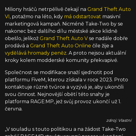
Miliony hráčů netrpělivě čekají na
Grand Theft Auto
VI
, potažmo na léto, kdy
má odstartovat
masivní
marketingová kampaň. Nicméně Take-Two by se
nakonec bez dalšího dílu městské akce klidně
obešlo, jelikož
Grand Theft Auto V
se nadále dobře
prodává a
Grand Theft Auto Online
čile žije a
vydělává hromady peněz
. A proto nejsou aktuální
kroky kolem modderské komunity překvapivé.
Společnost se modifikace snaží sjednotit pod
platformu FiveM, kterou získala v roce 2023. Proto
kontaktuje různé tvůrce a vyzývá je, aby ukončili
svou činnost. Nejnovější obětí této snahy je
platforma RAGE:MP, jež svůj provoz ukončí už 1.
června.
zdroj: Vlastní
„V souladu s touto politikou a na žádost Take-Two