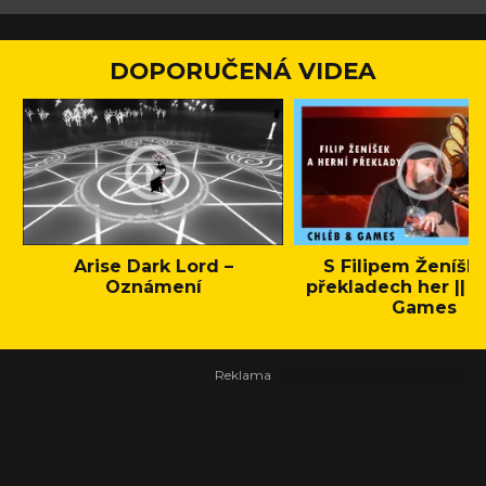
DOPORUČENÁ VIDEA
Arise Dark Lord –
S Filipem Ženíšk
Oznámení
překladech her || C
Games