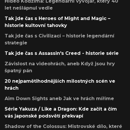
Hideo Kodžima: Legendární vývojář, který 40
let nešlápnul vedle
Tak jde čas s Heroes of Might and Magic –
historie kultovní tahovky
Tak jde čas s Civilizací – historie legendární
strategie
Tak jde čas s Assassin's Creed - historie série
Závislost na videohrách, aneb Když jsou hry
špatný pán
20 nejpamětihodnějších milostných scén ve
hrách
Aim Down Sights aneb Jak ve hrách míříme
Série Yakuza / Like a Dragon: Kde začít a čím
vás japonské podsvětí překvapí
Shadow of the Colossus: Mistrovské dílo, které