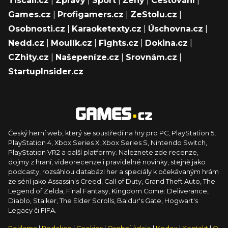
Tiscali.cz
|
Zprávy
|
Sport
|
Ženy
|
Cestování
|
Games.cz
|
Profigamers.cz
|
ZeStolu.cz
|
Osobnosti.cz
|
Karaoketexty.cz
|
Úschovna.cz
|
Nedd.cz
|
Moulík.cz
|
Fights.cz
|
Dokina.cz
|
CZhity.cz
|
Našepeníze.cz
|
Srovnám.cz
|
StartupInsider.cz
Český herní web, který se soustředí na hry pro PC, PlayStation 5,
PlayStation 4, Xbox Series X, Xbox Series S, Nintendo Switch,
PlayStation VR2 a další platformy. Naleznete zde recenze,
dojmy z hraní, videorecenze i pravidelné novinky, stejně jako
podcasty, rozsáhlou databázi her a speciály k očekávaným hrám
ze sérií jako Assassin's Creed, Call of Duty, Grand Theft Auto, The
Legend of Zelda, Final Fantasy, Kingdom Come: Deliverance,
Diablo, Stalker, The Elder Scrolls, Baldur's Gate, Hogwart's
Legacy či FIFA.