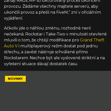
zahájí RAGE:MP strukturovaný proces ukončení
provozu. Žádáme všechny majitele serverů, aby
ukončili provoz a přešli na FiveM,“ zní v oficiálním
vyjádření.
Ačkoliv jde o náhlou změnu, rozhodně není
nečekaná. Rockstar i Take-Two v minulosti otevřeně
mluvili o tom, že chtějí modifikace pro
Grand Theft
Auto V
i multiplayerový režim dostat pod jednu
střechu, a zavést nástroje schválené přímo
Rockstarem. Nechce být ale vysloveně striktní a na
vyřešení situace dávají dostatek času.
NOVINKY