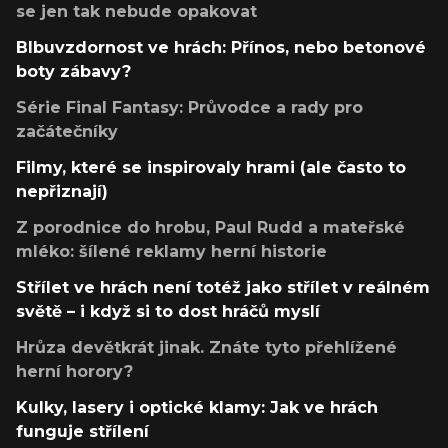
se jen tak nebude opakovat
Blbuvzdornost ve hrách: Přínos, nebo betonové
boty zábavy?
Série Final Fantasy: Průvodce a rady pro
začátečníky
Filmy, které se inspirovaly hrami (ale často to
nepřiznají)
Z porodnice do hrobu, Paul Rudd a mateřské
mléko: šílené reklamy herní historie
Střílet ve hrách není totéž jako střílet v reálném
světě – i když si to dost hráčů myslí
Hrůza devětkrát jinak. Znáte tyto přehlížené
herní horory?
Kulky, lasery i optické klamy: Jak ve hrách
funguje střílení