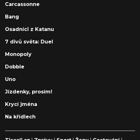
Carcassonne
Bang
Osadníci z Katanu
7 divů světa: Duel
Monopoly
Dobble
Uno
Jízdenky, prosím!
Krycí jména
Na křídlech