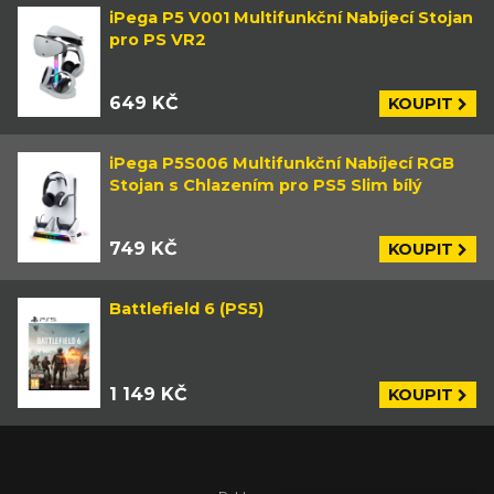
iPega P5 V001 Multifunkční Nabíjecí Stojan
pro PS VR2
649 KČ
KOUPIT
iPega P5S006 Multifunkční Nabíjecí RGB
Stojan s Chlazením pro PS5 Slim bílý
749 KČ
KOUPIT
Battlefield 6 (PS5)
1 149 KČ
KOUPIT