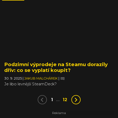
Podzimní výprodeje na Steamu dorazily
dřív: co se vyplatí koupit?
30. 9. 2025
|
JAKUB MALCHÁREK
|
Je libo levnější SteamDeck?
1
…
12