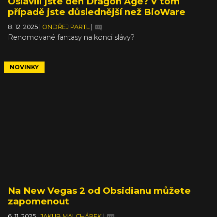
Oslavili jste den Dragon Age? V tom
případě jste důslednější než BioWare
8. 12. 2025
|
ONDŘEJ PARTL
|
Renomované fantasy na konci slávy?
NOVINKY
Na New Vegas 2 od Obsidianu můžete
zapomenout
6. 11. 2025
|
JAKUB MALCHÁREK
|