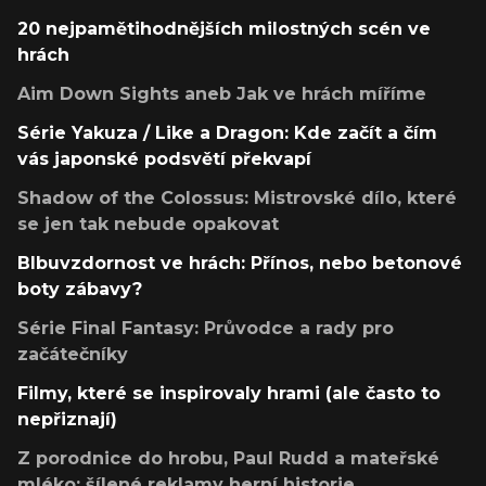
20 nejpamětihodnějších milostných scén ve
hrách
Aim Down Sights aneb Jak ve hrách míříme
Série Yakuza / Like a Dragon: Kde začít a čím
vás japonské podsvětí překvapí
Shadow of the Colossus: Mistrovské dílo, které
se jen tak nebude opakovat
Blbuvzdornost ve hrách: Přínos, nebo betonové
boty zábavy?
Série Final Fantasy: Průvodce a rady pro
začátečníky
Filmy, které se inspirovaly hrami (ale často to
nepřiznají)
Z porodnice do hrobu, Paul Rudd a mateřské
mléko: šílené reklamy herní historie