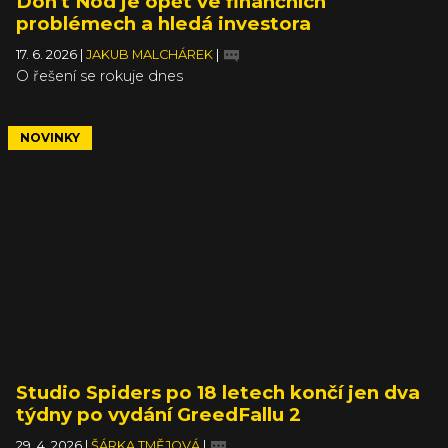
Don't Nod je opět ve finančních
problémech a hledá investora
17. 6. 2026
|
JAKUB MALCHÁREK
|
O řešení se rokuje dnes
NOVINKY
Studio Spiders po 18 letech končí jen dva
týdny po vydání GreedFallu 2
29. 4. 2026
|
ŠÁRKA TMĚJOVÁ
|