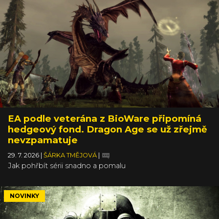
EA podle veterána z BioWare připomíná
hedgeový fond. Dragon Age se už zřejmě
nevzpamatuje
29. 7. 2026
|
ŠÁRKA TMĚJOVÁ
|
Jak pohřbít sérii snadno a pomalu
NOVINKY