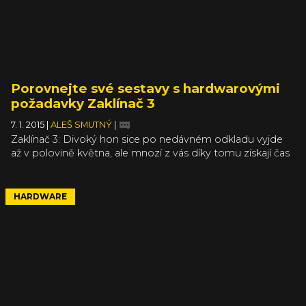
Porovnejte své sestavy s hardwarovými
požadavky Zaklínač 3
7. 1. 2015
|
ALEŠ SMUTNÝ
|
Zaklínač 3: Divoký hon sice po nedávném odkladu vyjde
až v polovině května, ale mnozí z vás díky tomu získají čas
navíc, aby stihli upgradovat PC sestavy. Oficiální
hardwarové nároky třetího Zaklínače sice nejsou
nedosažitelně krvavé, ale na druhou stranu nejsou ani
HARDWARE
malé. Hovořím samozřejmě o doporučené sestavě,
protože minimální požadavky snad splňuje každé druhé
kancelářské PC. Kdo by ale chtěl hrát zrovna třetího
Zaklínače na nízké detaily a s kolísajícím frameratem...
Uvidíte sami, jestli můžete na hru v klidu čekat, nebo se
musíte mrknout po nových komponentách. Stačí se
mrknout na HW požadavky, které zveřejnili lidé
z GOG.com.