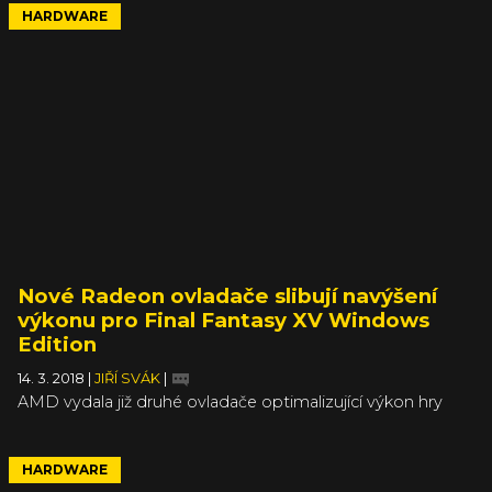
HARDWARE
Nové Radeon ovladače slibují navýšení
výkonu pro Final Fantasy XV Windows
Edition
14. 3. 2018
|
JIŘÍ SVÁK
|
AMD vydala již druhé ovladače optimalizující výkon hry
Final Fantasy XV Windows Edition, která se dočkala své
premiéry na PC 6. března. Aktuální ovladače Radeon
Adrenalin Edition mají pořadové číslo 18.3.2 a jsou již ke
HARDWARE
stažení na stránkách AMD.