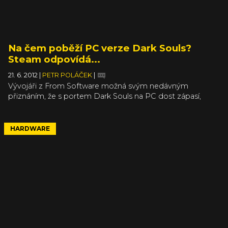
Na čem poběží PC verze Dark Souls?
Steam odpovídá...
21. 6. 2012
|
PETR POLÁČEK
|
Vývojáři z From Software možná svým nedávným
přiznáním, že s portem Dark Souls na PC dost zápasí,
nadělali některým hráčům pár vrásek na čele. Vyhlídka na
zamknutou konzolovou framerate, potažmo na další
prvky, které jsou na konzolích běžné, ale na PC jejich
HARDWARE
použití nutné opravdu není, je možná trošku pochmurná,
ale jednak by to měl vykompenzovat obsah integrovaný
do hry, a pak také aktuálně zveřejněné HW nároky PC
verze na Steamu.