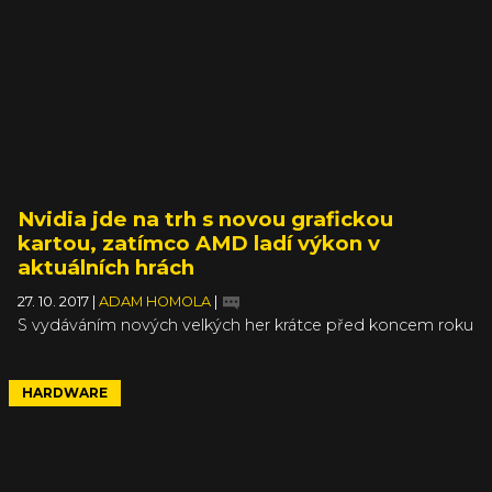
Warhammer: Vermintide 2.
Nvidia jde na trh s novou grafickou
kartou, zatímco AMD ladí výkon v
aktuálních hrách
27. 10. 2017
|
ADAM HOMOLA
|
S vydáváním nových velkých her krátce před koncem roku
se snaží držet krok i výrobci hardwaru, a to na obou
stranách grafické barikády. Nvidia se chce u hráčů
vyšvihnout novou grafickou kartou, zatímco AMD zase
HARDWARE
pilně ladí ovladače pro karty stávající. Ať už vám tak v PC
kastli generuje teplo jeden nebo druhý výrobce, měli
byste z toho při hraní nových titulů jen těžit.