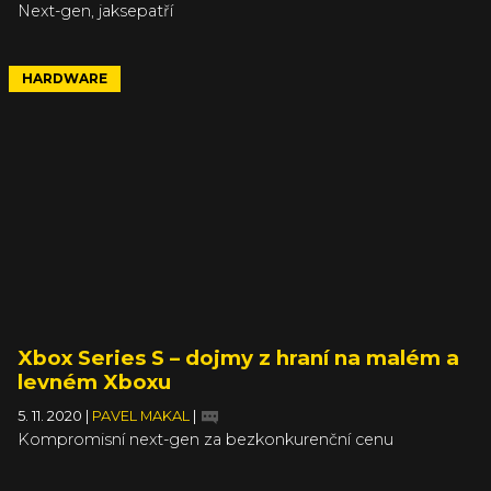
Next-gen, jaksepatří
HARDWARE
Xbox Series S – dojmy z hraní na malém a
levném Xboxu
5. 11. 2020
|
PAVEL MAKAL
|
Kompromisní next-gen za bezkonkurenční cenu