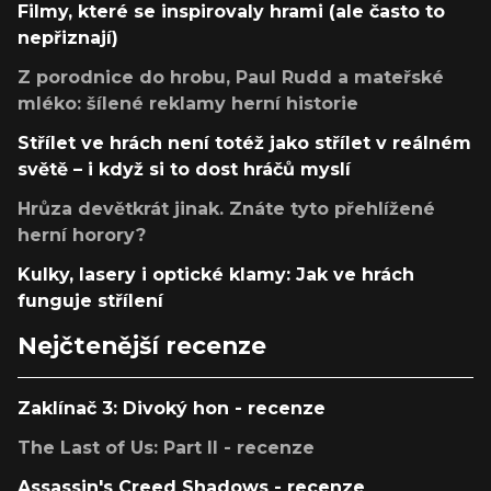
Filmy, které se inspirovaly hrami (ale často to
nepřiznají)
Z porodnice do hrobu, Paul Rudd a mateřské
mléko: šílené reklamy herní historie
Střílet ve hrách není totéž jako střílet v reálném
světě – i když si to dost hráčů myslí
Hrůza devětkrát jinak. Znáte tyto přehlížené
herní horory?
Kulky, lasery i optické klamy: Jak ve hrách
funguje střílení
Nejčtenější recenze
Zaklínač 3: Divoký hon - recenze
The Last of Us: Part II - recenze
Assassin's Creed Shadows - recenze