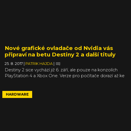
Nové grafické ovladače od Nvidia vás
připraví na betu Destiny 2 a další tituly
25. 8. 2017
|
PATRIK HAJDA
|
Destiny 2 sice vychází již 6. září, ale pouze na konzolích
PlayStation 4 a Xbox One. Verze pro počítače dorazí až ke
konci října, ale již příští týden od úterý do čtvrtka poběží
otevřená PC beta. Softwaroví inženýři z Nvidia nelenili a
vydali grafický ovladač podporující nadcházející betu
HARDWARE
Destiny 2, ale i další současné tituly. Bungie navrch přidává
dvě kratičká videa představující dva hrdiny.