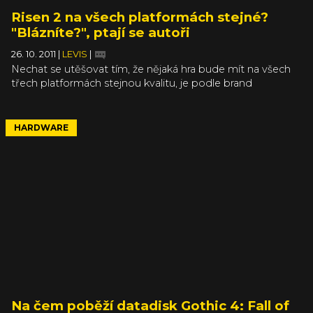
Risen 2 na všech platformách stejné?
"Blázníte?", ptají se autoři
26. 10. 2011
|
LEVIS
|
Nechat se utěšovat tím, že nějaká hra bude mít na všech
třech platformách stejnou kvalitu, je podle brand
managera Risen 2: Dark Waters v zásadě pitomost.
"Někteří vývojáři říkají, že jejich hra bude mít na PC, 360 a
PS3 stejnou kvalitu. To ale jenom znamená, že vezmou tu
HARDWARE
nejslabší platformu - Xbox 360 - a na PC a PS3 dají
adekvátně mizerné textury," řekl Daniel Oberlerchner,
který dohlíží na vývoj Risen 2.
Na čem poběží datadisk Gothic 4: Fall of