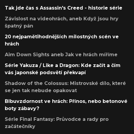
Tak jde čas s Assassin's Creed - historie série
Závislost na videohrách, aneb Když jsou hry
špatný pán
20 nejpamětihodnějších milostných scén ve
hrách
Aim Down Sights aneb Jak ve hrách míříme
Série Yakuza / Like a Dragon: Kde začít a čím
vás japonské podsvětí překvapí
Shadow of the Colossus: Mistrovské dílo, které
se jen tak nebude opakovat
Blbuvzdornost ve hrách: Přínos, nebo betonové
boty zábavy?
Série Final Fantasy: Průvodce a rady pro
začátečníky