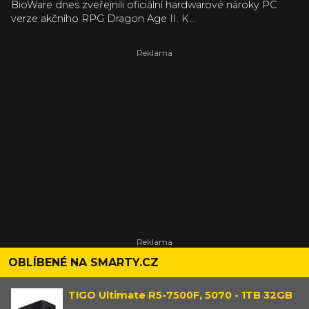
BioWare dnes zveřejnili oficiální hardwarové nároky PC
verze akčního RPG Dragon Age II. K...
OBLÍBENÉ NA SMARTY.CZ
TIGO Ultimate R5-7500F, 5070 - 1TB 32GB