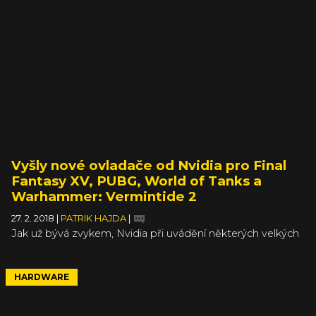
Vyšly nové ovladače od Nvidia pro Final
Fantasy XV, PUBG, World of Tanks a
Warhammer: Vermintide 2
27. 2. 2018
|
PATRIK HAJDA
|
Jak už bývá zvykem, Nvidia při uvádění některých velkých
titulů na trh s PC hrami vydává ovladače podporující
krásné grafické funkce. Na ty se může těšit za týden
vycházející Final Fantasy XV Windows Edition, ale při té
HARDWARE
příležitosti se dostalo i na další, jmenovitě:
PlayerUnknown’s Battlegrounds, World of Tanks 1.0 a