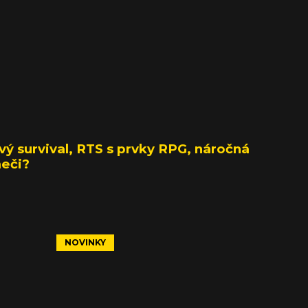
ý survival, RTS s prvky RPG, náročná
meči?
NOVINKY