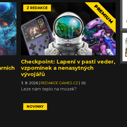
PREMIUM
Z REDAKCE
Checkpoint: Lapeni v pasti veder,
arních
vzpomínek a nenasytných
vývojářů
3. 8. 2026
|
REDAKCE GAMES.CZ
|
Leze nám teplo na mozek?
NOVINKY