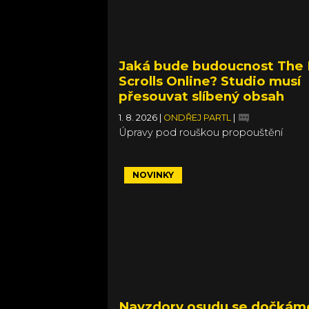
Jaká bude budoucnost The 
Scrolls Online? Studio musí
přesouvat slíbený obsah
1. 8. 2026
|
ONDŘEJ PARTL
|
Úpravy pod rouškou propouštění
NOVINKY
Navzdory osudu se dočkám