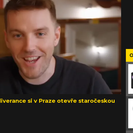
O
verance si v Praze otevře staročeskou