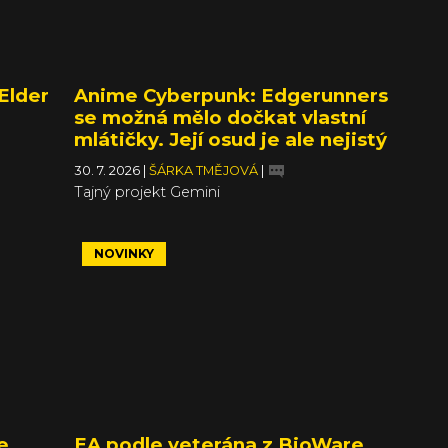
Elder
Anime Cyberpunk: Edgerunners
se možná mělo dočkat vlastní
mlátičky. Její osud je ale nejistý
30. 7. 2026
|
ŠÁRKA TMĚJOVÁ
|
Tajný projekt Gemini
NOVINKY
e
EA podle veterána z BioWare