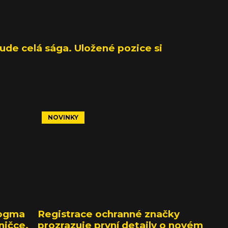
de celá sága. Uložené pozice si
NOVINKY
Dogma
Registrace ochranné značky
ničce.
prozrazuje první detaily o novém