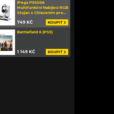
iPega P5S006
Multifunkční Nabíjecí RGB
Stojan s Chlazením pro
PS5 Slim bílý
749 KČ
KOUPIT
Battlefield 6 (PS5)
1 149 KČ
KOUPIT