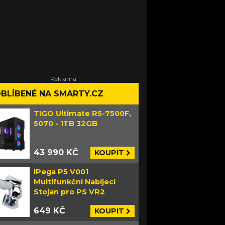
BLÍBENÉ NA SMARTY.CZ
TIGO Ultimate R5-7500F,
5070 - 1TB 32GB
43 990 KČ
KOUPIT
iPega P5 V001
Multifunkční Nabíjecí
Stojan pro PS VR2
649 KČ
KOUPIT