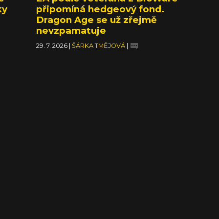
ky
připomíná hedgeový fond.
Dragon Age se už zřejmě
nevzpamatuje
29. 7. 2026
|
ŠÁRKA TMĚJOVÁ
|
Jak pohřbít sérii snadno a pomalu