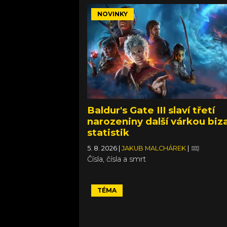
NOVINKY
Baldur's Gate III slaví třetí
narozeniny další várkou biz
statistik
5. 8. 2026
|
JAKUB MALCHÁREK
|
Čísla, čísla a smrt
TÉMA