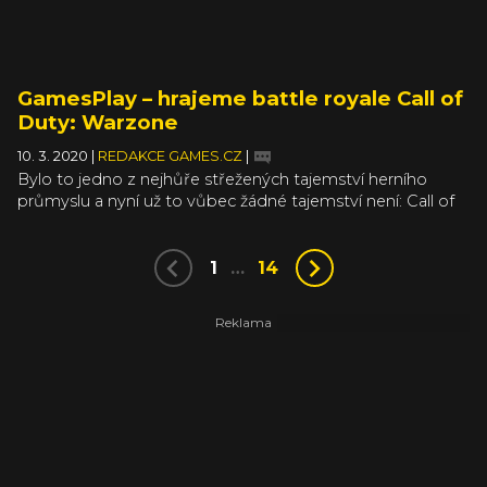
GamesPlay – hrajeme battle royale Call of
Duty: Warzone
10. 3. 2020
|
REDAKCE GAMES.CZ
|
Bylo to jedno z nejhůře střežených tajemství herního
průmyslu a nyní už to vůbec žádné tajemství není: Call of
Duty: Modern Warfare dostane svůj vlastní mód battle
royale. Bude se jmenovat Warzone, má v rukávu několik
neobvyklých triků a my si ho dneska zahrajeme. Tedy,
1
…
14
aspoň se o to pokusíme.