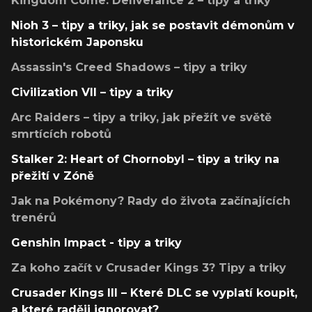
Kingdom Come: Deliverance 2 – tipy a triky
Nioh 3 – tipy a triky, jak se postavit démonům v
historickém Japonsku
Assassin's Creed Shadows – tipy a triky
Civilization VII – tipy a triky
Arc Raiders – tipy a triky, jak přežít ve světě
smrtících robotů
Stalker 2: Heart of Chornobyl – tipy a triky na
přežití v Zóně
Jak na Pokémony? Rady do života začínajících
trenérů
Genshin Impact - tipy a triky
Za koho začít v Crusader Kings 3? Tipy a triky
Crusader Kings III – Které DLC se vyplatí koupit,
a které raději ignorovat?