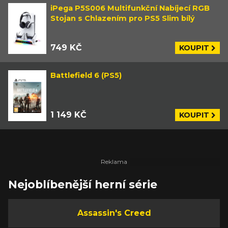
iPega P5S006 Multifunkční Nabíjecí RGB
Stojan s Chlazením pro PS5 Slim bílý
749 KČ
KOUPIT
Battlefield 6 (PS5)
1 149 KČ
KOUPIT
Nejoblíbenější herní série
Assassin's Creed