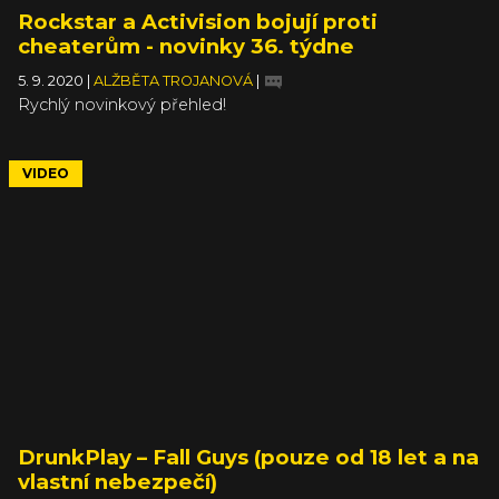
Rockstar a Activision bojují proti
cheaterům - novinky 36. týdne
5. 9. 2020
|
ALŽBĚTA TROJANOVÁ
|
Rychlý novinkový přehled!
VIDEO
DrunkPlay – Fall Guys (pouze od 18 let a na
vlastní nebezpečí)