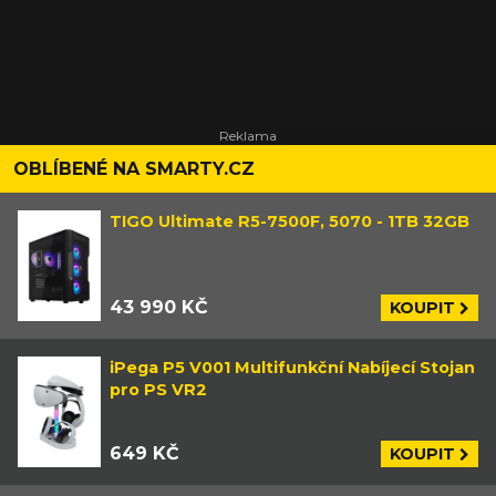
OBLÍBENÉ NA SMARTY.CZ
TIGO Ultimate R5-7500F, 5070 - 1TB 32GB
43 990 KČ
KOUPIT
iPega P5 V001 Multifunkční Nabíjecí Stojan
pro PS VR2
649 KČ
KOUPIT