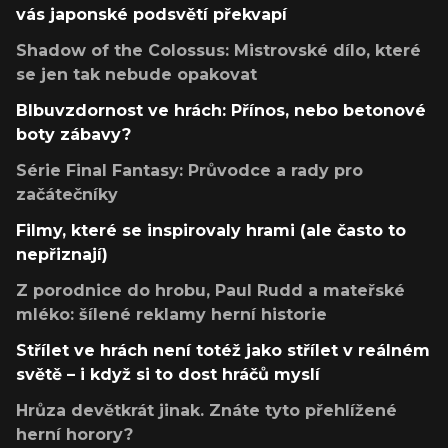
vás japonské podsvětí překvapí
Shadow of the Colossus: Mistrovské dílo, které
se jen tak nebude opakovat
Blbuvzdornost ve hrách: Přínos, nebo betonové
boty zábavy?
Série Final Fantasy: Průvodce a rady pro
začátečníky
Filmy, které se inspirovaly hrami (ale často to
nepřiznají)
Z porodnice do hrobu, Paul Rudd a mateřské
mléko: šílené reklamy herní historie
Střílet ve hrách není totéž jako střílet v reálném
světě – i když si to dost hráčů myslí
Hrůza devětkrát jinak. Znáte tyto přehlížené
herní horory?