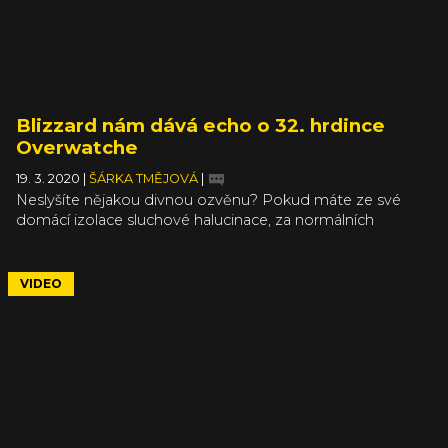
Blizzard nám dává echo o 32. hrdince
Overwatche
19. 3. 2020
|
ŠÁRKA TMĚJOVÁ
|
Neslyšíte nějakou divnou ozvěnu? Pokud máte ze své
domácí izolace sluchové halucinace, za normálních
okolností byste měli vyhledat lékaře, ale teď s tím ještě
počkejte, možná je to jen nová hrdinka do Overwatche.
Blizzard včera ve svém klasickém filmečku odhalil 32.
VIDEO
postavu pro svou hrdinskou střílečku – je jí Echo, fascinující
umělá inteligence, která kráčí ve šlépějích Cortany z Halo či
EDI z Mass Effectu, protože má fyzické tělo. Samozřejmě
modré.