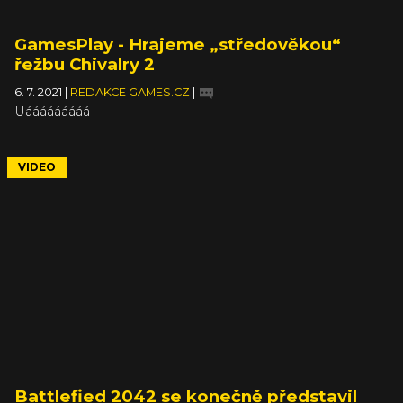
GamesPlay - Hrajeme „středověkou“
řežbu Chivalry 2
6. 7. 2021
|
REDAKCE GAMES.CZ
|
Uááááááááá
VIDEO
Battlefied 2042 se konečně představil