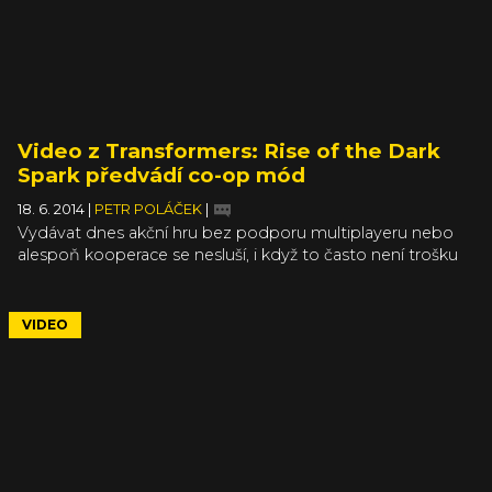
Video z Transformers: Rise of the Dark
Spark předvádí co-op mód
18. 6. 2014
|
PETR POLÁČEK
|
Vydávat dnes akční hru bez podporu multiplayeru nebo
alespoň kooperace se nesluší, i když to často není trošku
logické. Hry v Transformers sérii ale z podbízení se
trendům podezírat nebo dokonce obviňovat nemůžu,
protože podporou kooperace se chlubily v podstatě
VIDEO
každý díl a chystaný Rise of the Dark Spark tedy jen
pokračuje v tradici. A právě kooperaci představuje nové
video.