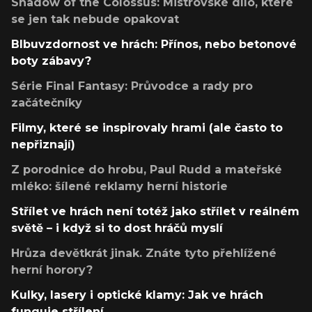
Shadow of the Colossus: Mistrovské dílo, které
se jen tak nebude opakovat
Blbuvzdornost ve hrách: Přínos, nebo betonové
boty zábavy?
Série Final Fantasy: Průvodce a rady pro
začátečníky
Filmy, které se inspirovaly hrami (ale často to
nepřiznají)
Z porodnice do hrobu, Paul Rudd a mateřské
mléko: šílené reklamy herní historie
Střílet ve hrách není totéž jako střílet v reálném
světě – i když si to dost hráčů myslí
Hrůza devětkrát jinak. Znáte tyto přehlížené
herní horory?
Kulky, lasery i optické klamy: Jak ve hrách
funguje střílení