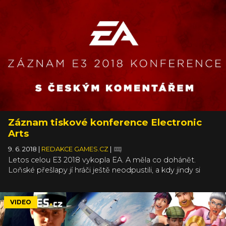
Záznam tiskové konference Electronic
Arts
9. 6. 2018
|
REDAKCE GAMES.CZ
|
Letos celou E3 2018 vykopla EA. A měla co dohánět.
Loňské přešlapy jí hráči ještě neodpustili, a kdy jindy si
sypat popel na hlavu, než během tiskové konference na
E3. Kupodivu na to i došlo, jakkoliv to nebývá zvykem a
hned ve dvou oblastech naznačili, že udělali chybu.
VIDEO