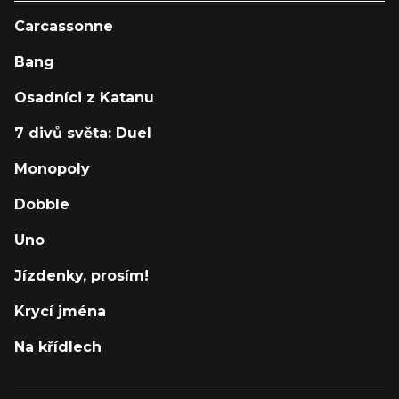
Carcassonne
Bang
Osadníci z Katanu
7 divů světa: Duel
Monopoly
Dobble
Uno
Jízdenky, prosím!
Krycí jména
Na křídlech