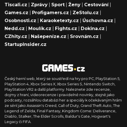
Tiscali.cz
|
Zprávy
|
Sport
|
Ženy
|
Cestování
|
Games.cz
|
Profigamers.cz
|
ZeStolu.cz
|
Osobnosti.cz
|
Karaoketexty.cz
|
Úschovna.cz
|
Nedd.cz
|
Moulík.cz
|
Fights.cz
|
Dokina.cz
|
CZhity.cz
|
Našepeníze.cz
|
Srovnám.cz
|
StartupInsider.cz
Český herní web, který se soustředí na hry pro PC, PlayStation 5,
PlayStation 4, Xbox Series X, Xbox Series S, Nintendo Switch,
PlayStation VR2 a další platformy. Naleznete zde recenze,
dojmy z hraní, videorecenze i pravidelné novinky, stejně jako
podcasty, rozsáhlou databázi her a speciály k očekávaným hrám
ze sérií jako Assassin's Creed, Call of Duty, Grand Theft Auto, The
Legend of Zelda, Final Fantasy, Kingdom Come: Deliverance,
Diablo, Stalker, The Elder Scrolls, Baldur's Gate, Hogwart's
Legacy či FIFA.