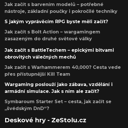
Jak začít s barvením modelů – potřebné
nástroje, základní poučky i pokročilé techniky
S jakým vyprávěcím RPG byste měli začít?
Jak začít s Bolt Action – wargamingem
zasazeným do druhé světové války
Jak začít s BattleTechem – epickými bitvami
obrovitých válečných mechů
Jak začít s Warhammerem 40,000? Cesta vede
přes přístupnější Kill Team
Wargaming poslouží jako zábava, vzdělání i
armádní simulace. Jak s ním ale začít?
Symbaroum Starter Set – cesta, jak začít se
„švédským DnD“?
Deskové hry - ZeStolu.cz