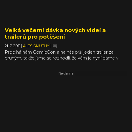
Velká večerní dávka nových videí a
trailerů pro potěšení
21. 7. 2011
|
ALEŠ SMUTNÝ
|
Probíhá nám ComicCon a na nás prší jeden trailer za
druhým, takže jsme se rozhodli, že vám je nyní dáme v
jednom úhledně zabaleném článku. Osobně se stavím za
to, že jasnou jedničkou tohoto výběru je upoutávka na
chystanou multiplayerovou FPS Gotham City Impostors.
V ní se utkáte jako fanoušci Batmana i Jokera v několika
módech. Hra vyjde až příští rok na X360, PS3 i PC a nás
momentálně zajímá, že trailer je příjemně parodický, vtipný
a ve vší té okolní vážnosti osvěžující. Po rozkliku na vás
čekají čerstvé ukázky z FIFA 12, Rayman Origins, StarFox
64 3DS, Payday: The Heist, StarHawk a Dead Rising 2: Off
the Record. Další videa, která jsme během dnes přidali (a
nebylo jich málo), máte přehledně seřazená v naší video
sekci.