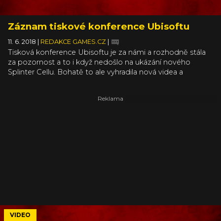
Záznam tiskové konference Ubisoftu
11. 6. 2018
|
REDAKCE GAMES.CZ
|
Tisková konference Ubisoftu je za námi a rozhodně stála
za pozornost a to i když nedošlo na ukázání nového
Splinter Cellu. Bohatě to ale vyhradila nová videa a
informace o hrách, které Ubisoft už vydal a dále
podporuje, a nebo o těch, které teprve vydá a víme o
nich. Srdce asi všech ve studiu si ukradl Assassin’s Creed
Odyssey, který se oproti údajným uniklým informacím
neodehrává za Flaviovské dynastie, ale mnohem hlouběji
v historii, během zlaté éry městských států a
Peloponéských válek. Na záznam tiskovky a naši
následnou debatu ve studiu a s diváky se můžete podívat
v článku.
VIDEO